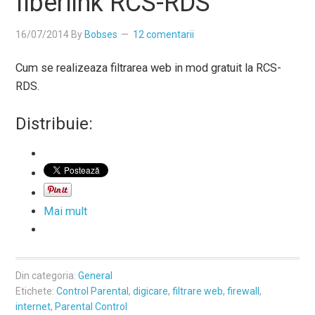
fiberlink RCS-RDS
16/07/2014
By
Bobses
12 comentarii
Cum se realizeaza filtrarea web in mod gratuit la RCS-
RDS.
Distribuie:
Mai mult
Din categoria:
General
Etichete:
Control Parental
,
digicare
,
filtrare web
,
firewall
,
internet
,
Parental Control