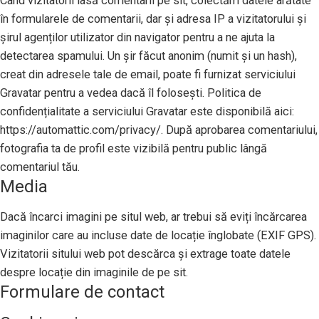
Când vizitatorii lasă comentarii pe sit, colectăm datele arătate
în formularele de comentarii, dar și adresa IP a vizitatorului și
șirul agenților utilizator din navigator pentru a ne ajuta la
detectarea spamului. Un șir făcut anonim (numit și un hash),
creat din adresele tale de email, poate fi furnizat serviciului
Gravatar pentru a vedea dacă îl folosești. Politica de
confidențialitate a serviciului Gravatar este disponibilă aici:
https://automattic.com/privacy/. După aprobarea comentariului,
fotografia ta de profil este vizibilă pentru public lângă
comentariul tău.
Media
Dacă încarci imagini pe situl web, ar trebui să eviți încărcarea
imaginilor care au incluse date de locație înglobate (EXIF GPS).
Vizitatorii sitului web pot descărca și extrage toate datele
despre locație din imaginile de pe sit.
Formulare de contact