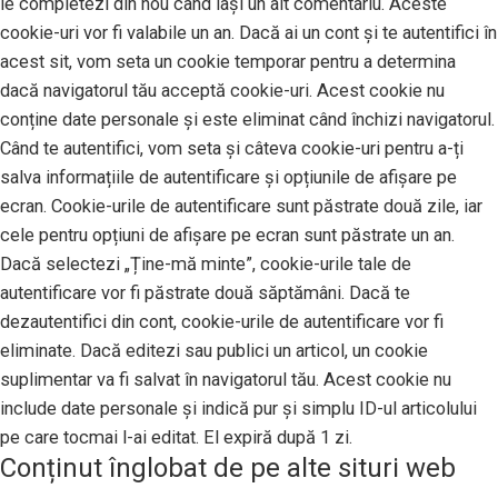
le completezi din nou când lași un alt comentariu. Aceste
cookie-uri vor fi valabile un an. Dacă ai un cont și te autentifici în
acest sit, vom seta un cookie temporar pentru a determina
dacă navigatorul tău acceptă cookie-uri. Acest cookie nu
conține date personale și este eliminat când închizi navigatorul.
Când te autentifici, vom seta și câteva cookie-uri pentru a-ți
salva informațiile de autentificare și opțiunile de afișare pe
ecran. Cookie-urile de autentificare sunt păstrate două zile, iar
cele pentru opțiuni de afișare pe ecran sunt păstrate un an.
Dacă selectezi „Ține-mă minte”, cookie-urile tale de
autentificare vor fi păstrate două săptămâni. Dacă te
dezautentifici din cont, cookie-urile de autentificare vor fi
eliminate. Dacă editezi sau publici un articol, un cookie
suplimentar va fi salvat în navigatorul tău. Acest cookie nu
include date personale și indică pur și simplu ID-ul articolului
pe care tocmai l-ai editat. El expiră după 1 zi.
Conținut înglobat de pe alte situri web