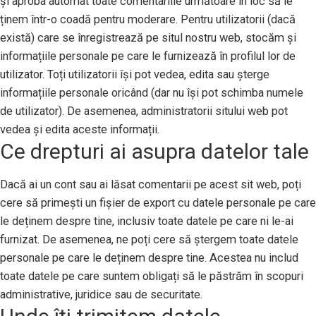
și aproba automat toate comentariile următoare în loc să le
ținem într-o coadă pentru moderare. Pentru utilizatorii (dacă
există) care se înregistrează pe situl nostru web, stocăm și
informațiile personale pe care le furnizează în profilul lor de
utilizator. Toți utilizatorii își pot vedea, edita sau șterge
informațiile personale oricând (dar nu își pot schimba numele
de utilizator). De asemenea, administratorii sitului web pot
vedea și edita aceste informații.
Ce drepturi ai asupra datelor tale
Dacă ai un cont sau ai lăsat comentarii pe acest sit web, poți
cere să primești un fișier de export cu datele personale pe care
le deținem despre tine, inclusiv toate datele pe care ni le-ai
furnizat. De asemenea, ne poți cere să ștergem toate datele
personale pe care le deținem despre tine. Acestea nu includ
toate datele pe care suntem obligați să le păstrăm în scopuri
administrative, juridice sau de securitate.