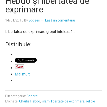
Hebdo şi libertatea de
exprimare
14/01/2015
By
Bobses
Lasă un comentariu
Libertatea de exprimare greşit înţeleasă...
Distribuie:
Mai mult
Din categoria:
General
Etichete:
Charlie Hebdo
,
islam
,
libertate de exprimare
,
religie