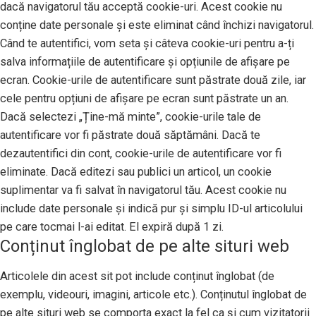
dacă navigatorul tău acceptă cookie-uri. Acest cookie nu
conține date personale și este eliminat când închizi navigatorul.
Când te autentifici, vom seta și câteva cookie-uri pentru a-ți
salva informațiile de autentificare și opțiunile de afișare pe
ecran. Cookie-urile de autentificare sunt păstrate două zile, iar
cele pentru opțiuni de afișare pe ecran sunt păstrate un an.
Dacă selectezi „Ține-mă minte”, cookie-urile tale de
autentificare vor fi păstrate două săptămâni. Dacă te
dezautentifici din cont, cookie-urile de autentificare vor fi
eliminate. Dacă editezi sau publici un articol, un cookie
suplimentar va fi salvat în navigatorul tău. Acest cookie nu
include date personale și indică pur și simplu ID-ul articolului
pe care tocmai l-ai editat. El expiră după 1 zi.
Conținut înglobat de pe alte situri web
Articolele din acest sit pot include conținut înglobat (de
exemplu, videouri, imagini, articole etc.). Conținutul înglobat de
pe alte situri web se comporta exact la fel ca și cum vizitatorii