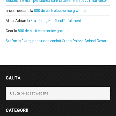
Bobses
la
Evitați pensiunea canină Green Palace Animal Resort
anca moreanu
la
800 de carti electronice gratuite
Mihai Adrian
la
Era să bag Kaufland în faliment
Geor
la
800 de carti electronice gratuite
Stefan
la
Evitați pensiunea canină Green Palace Animal Resort
CAUTĂ
CATEGORII