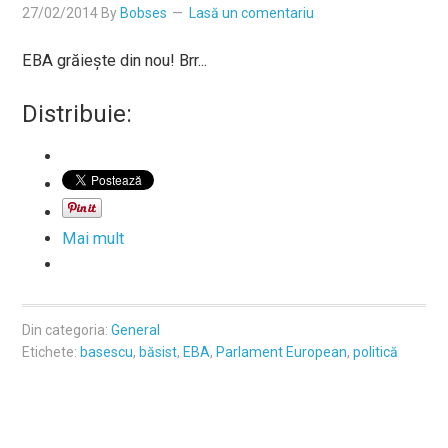
27/02/2014
By
Bobses
Lasă un comentariu
EBA grăieşte din nou! Brr...
Distribuie:
Mai mult
Din categoria:
General
Etichete:
basescu
,
băsist
,
EBA
,
Parlament European
,
politică