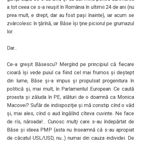
a tot ceea ce s-a reuşit în România în ultimii 24 de ani (nu
prea mult, e drept, dar au fost paşi înainte), iar acum se
zvârcolesc în ţărînă, iar Băse îşi ţine piciorul pe grumazul
lor.
Dar...
Ce-a greşit Băsescu? Mergînd pe principiul că fiecare
cioară îşi vede puiul ca fiind cel mai frumos şi deştept
din lume, Băse şi-a impus şi propulsat progenitura în
politică şi, mai mult, în Parlamentul European. Ce caută
proasta şi zăluda în PE, alături de o doamnă ca Monica
Macovei? Sufăr de indispoziţie şi mă constip cînd o văd
şi, mai ales, cînd o aud îngălînd cîteva cuvinte. Ne face
de rîs, năroada!... Cunosc mulţi care s-au îndepărtat de
Băse şi ideea PMP (asta nu înseamnă că s-au apropiat
de căcatul USL/USD, nu...) numai din cauza individei. De