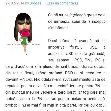
27/02/2014
By
Bobses
Lasă un comentariu
Ca să nu se înţeleagă greşit cele
ce urmează, spun de la început:
sînt băsist!
Dacă băsist înseamnă să fii
împotriva fostului USL, a
actualului USD (luat la grămadă)
sau separat - PSD, PNL, PC şi
care dracu' or mai fi, atunci da, sînt băsist. Urăsc, detest
din tot sufletul, urăsc profund PSD-ul şi ceea ce a
devenit PNL-ul. Niciodată n-am avut sentimentul ăsta de
repulsie pentru ceva. Nu mai există iertare pentru PNL -
din punctul meu de vedere e zero barat, iar toţi care mai
colcăie acum în PNL o fac pentru ciolan şi pentru că,
probabil, nu ar mai fi primiţi în altă parte, iar cei cu capul