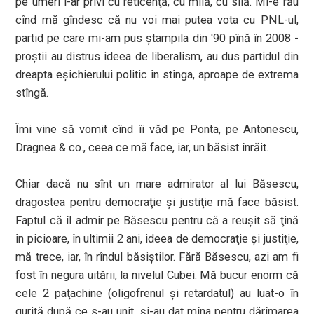
pe umeri i-ar privi cu reticenţă, cu milă, cu silă. Mi-e rău
cînd mă gîndesc că nu voi mai putea vota cu PNL-ul,
partid pe care mi-am pus ştampila din '90 pînă în 2008 -
proştii au distrus ideea de liberalism, au dus partidul din
dreapta eşichierului politic în stînga, aproape de extrema
stîngă.
Îmi vine să vomit cînd îi văd pe Ponta, pe Antonescu,
Dragnea & co., ceea ce mă face, iar, un băsist înrăit.
Chiar dacă nu sînt un mare admirator al lui Băsescu,
dragostea pentru democraţie şi justiţie mă face băsist.
Faptul că îl admir pe Băsescu pentru că a reuşit să ţină
în picioare, în ultimii 2 ani, ideea de democraţie şi justiţie,
mă trece, iar, în rîndul băsiştilor. Fără Băsescu, azi am fi
fost în negura uitării, la nivelul Cubei. Mă bucur enorm că
cele 2 paţachine (oligofrenul şi retardatul) au luat-o în
guriţă după ce s-au unit, şi-au dat mîna pentru dărîmarea