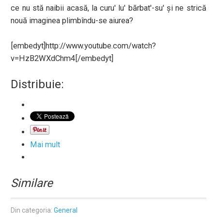
ce nu stă naibii acasă, la curu' lu' bărbat'-su' şi ne strică
nouă imaginea plimbîndu-se aiurea?
[embedyt]http://www.youtube.com/watch?
v=HzB2WXdChm4[/embedyt]
Distribuie:
Mai mult
Similare
Din categoria:
General