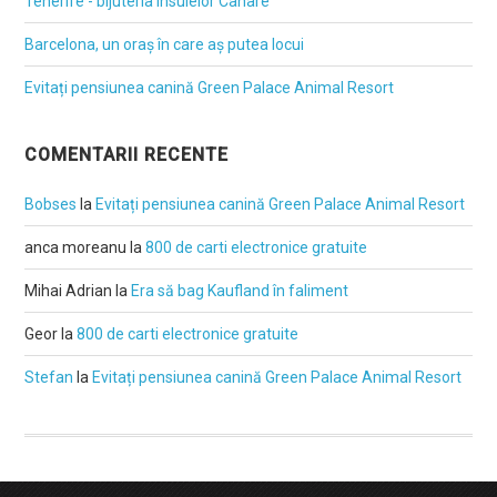
Tenerife - bijuteria insulelor Canare
Barcelona, un oraș în care aș putea locui
Evitați pensiunea canină Green Palace Animal Resort
COMENTARII RECENTE
Bobses
la
Evitați pensiunea canină Green Palace Animal Resort
anca moreanu
la
800 de carti electronice gratuite
Mihai Adrian
la
Era să bag Kaufland în faliment
Geor
la
800 de carti electronice gratuite
Stefan
la
Evitați pensiunea canină Green Palace Animal Resort