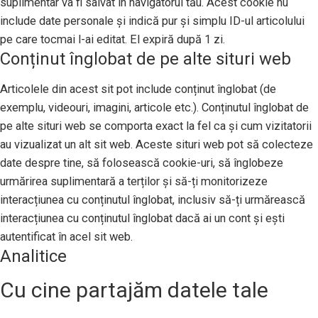
suplimentar va fi salvat în navigatorul tău. Acest cookie nu
include date personale și indică pur și simplu ID-ul articolului
pe care tocmai l-ai editat. El expiră după 1 zi.
Conținut înglobat de pe alte situri web
Articolele din acest sit pot include conținut înglobat (de
exemplu, videouri, imagini, articole etc.). Conținutul înglobat de
pe alte situri web se comporta exact la fel ca și cum vizitatorii
au vizualizat un alt sit web. Aceste situri web pot să colecteze
date despre tine, să folosească cookie-uri, să înglobeze
urmărirea suplimentară a terților și să-ți monitorizeze
interacțiunea cu conținutul înglobat, inclusiv să-ți urmărească
interacțiunea cu conținutul înglobat dacă ai un cont și ești
autentificat în acel sit web.
Analitice
Cu cine partajăm datele tale