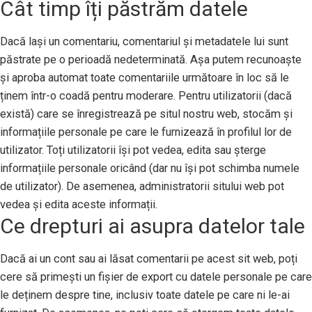
Cât timp îți păstrăm datele
Dacă lași un comentariu, comentariul și metadatele lui sunt
păstrate pe o perioadă nedeterminată. Așa putem recunoaște
și aproba automat toate comentariile următoare în loc să le
ținem într-o coadă pentru moderare. Pentru utilizatorii (dacă
există) care se înregistrează pe situl nostru web, stocăm și
informațiile personale pe care le furnizează în profilul lor de
utilizator. Toți utilizatorii își pot vedea, edita sau șterge
informațiile personale oricând (dar nu își pot schimba numele
de utilizator). De asemenea, administratorii sitului web pot
vedea și edita aceste informații.
Ce drepturi ai asupra datelor tale
Dacă ai un cont sau ai lăsat comentarii pe acest sit web, poți
cere să primești un fișier de export cu datele personale pe care
le deținem despre tine, inclusiv toate datele pe care ni le-ai