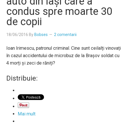
auto din Iași care a
condus spre moarte 30
de copii
18/06/2016
By
Bobses
2 comentarii
Ioan Irimescu, patronul criminal. Cine sunt ceilalți vinovați
în cazul accidentului de microbuz de la Brașov soldat cu
4 morți și zeci de răniți?
Distribuie:
Mai mult