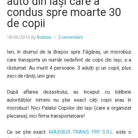
auto din Iași care a
condus spre moarte 30
de copii
18/06/2016
By
Bobses
2 comentarii
Ieri, în drumul de la Brașov spre Făgăraș, un microbuz
care transporta un număr nedefinit de copii din Iași, s-a
răsturnat. Au murit 4 persoane: 3 adulți și un copil, plus
zeci de răniți, unii grav.
După aflarea dezastrului, au început cu bâlbele
autorităților: nimeni nu știe exact câți copii erau în
microbuz! Nici Palatul Copiilor din Iași (care a organizat
plecarea), nici firma transportatoare!
Ce se știe exact:
MAXIBUS TRANS YRY S.R.L.
este o