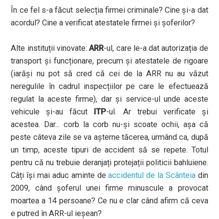
În ce fel s-a făcut selecția firmei criminale? Cine și-a dat
acordul? Cine a verificat atestatele firmei și șoferilor?
Alte instituții vinovate:
ARR
-ul, care le-a dat autorizația de
transport și funcționare, precum și atestatele de rigoare
(iarăși nu pot să cred că cei de la ARR nu au văzut
neregulile în cadrul inspecțiilor pe care le efectuează
regulat la aceste firme), dar și service-ul unde aceste
vehicule și-au făcut
ITP
-ul. Ar trebui verificate și
acestea. Dar... corb la corb nu-și scoate ochii, așa că
peste câteva zile se va așterne tăcerea, urmând ca, după
un timp, aceste tipuri de accident să se repete. Totul
pentru că nu trebuie deranjați protejații politicii bahluiene.
Câți își mai aduc aminte de
accidentul de la Scânteia
din
2009, când șoferul unei firme minuscule a provocat
moartea a 14 persoane? Ce nu e clar când afirm că ceva
e putred în ARR-ul ieșean?