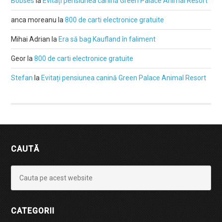
Bobses
la
Evitați pensiunea canină Green Palace Animal Resort
anca moreanu
la
800 de carti electronice gratuite
Mihai Adrian
la
Era să bag Kaufland în faliment
Geor
la
800 de carti electronice gratuite
Stefan
la
Evitați pensiunea canină Green Palace Animal Resort
CAUTĂ
CATEGORII