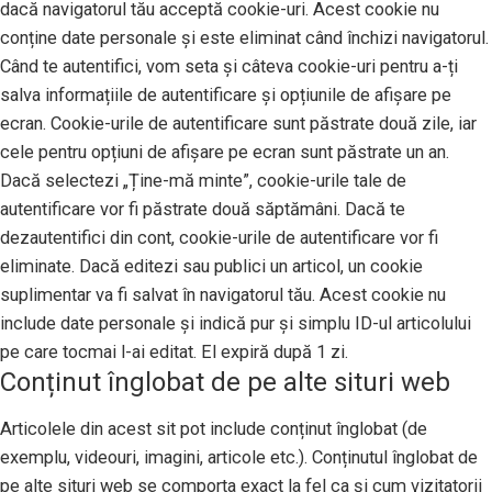
dacă navigatorul tău acceptă cookie-uri. Acest cookie nu
conține date personale și este eliminat când închizi navigatorul.
Când te autentifici, vom seta și câteva cookie-uri pentru a-ți
salva informațiile de autentificare și opțiunile de afișare pe
ecran. Cookie-urile de autentificare sunt păstrate două zile, iar
cele pentru opțiuni de afișare pe ecran sunt păstrate un an.
Dacă selectezi „Ține-mă minte”, cookie-urile tale de
autentificare vor fi păstrate două săptămâni. Dacă te
dezautentifici din cont, cookie-urile de autentificare vor fi
eliminate. Dacă editezi sau publici un articol, un cookie
suplimentar va fi salvat în navigatorul tău. Acest cookie nu
include date personale și indică pur și simplu ID-ul articolului
pe care tocmai l-ai editat. El expiră după 1 zi.
Conținut înglobat de pe alte situri web
Articolele din acest sit pot include conținut înglobat (de
exemplu, videouri, imagini, articole etc.). Conținutul înglobat de
pe alte situri web se comporta exact la fel ca și cum vizitatorii