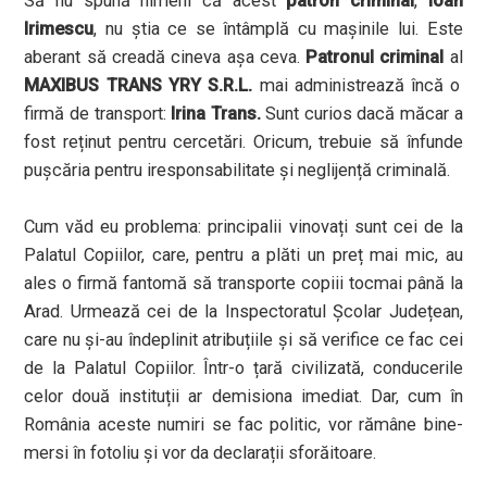
Să nu spună nimeni că acest
patron criminal
,
Ioan
Irimescu
, nu știa ce se întâmplă cu mașinile lui. Este
aberant să creadă cineva așa ceva.
Patronul criminal
al
MAXIBUS TRANS YRY S.R.L.
mai administrează încă o
firmă de transport:
Irina Trans.
Sunt curios dacă măcar a
fost reținut pentru cercetări. Oricum, trebuie să înfunde
pușcăria pentru iresponsabilitate și neglijență criminală.
Cum văd eu problema: principalii vinovați sunt cei de la
Palatul Copiilor, care, pentru a plăti un preț mai mic, au
ales o firmă fantomă să transporte copiii tocmai până la
Arad. Urmează cei de la Inspectoratul Școlar Județean,
care nu și-au îndeplinit atribuțiile și să verifice ce fac cei
de la Palatul Copiilor. Într-o țară civilizată, conducerile
celor două instituții ar demisiona imediat. Dar, cum în
România aceste numiri se fac politic, vor rămâne bine-
mersi în fotoliu și vor da declarații sforăitoare.