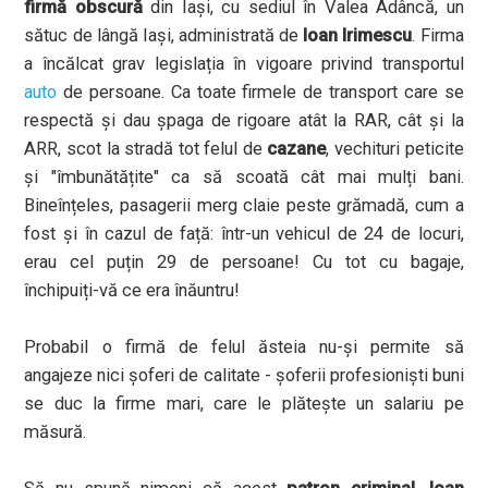
firmă obscură
din Iași, cu sediul în Valea Adâncă, un
sătuc de lângă Iași, administrată de
Ioan Irimescu
. Firma
a încălcat grav legislația în vigoare privind transportul
auto
de persoane. Ca toate firmele de transport care se
respectă și dau șpaga de rigoare atât la RAR, cât și la
ARR, scot la stradă tot felul de
cazane
, vechituri peticite
și "îmbunătățite" ca să scoată cât mai mulți bani.
Bineînțeles, pasagerii merg claie peste grămadă, cum a
fost și în cazul de față: într-un vehicul de 24 de locuri,
erau cel puțin 29 de persoane! Cu tot cu bagaje,
închipuiți-vă ce era înăuntru!
Probabil o firmă de felul ăsteia nu-și permite să
angajeze nici șoferi de calitate - șoferii profesioniști buni
se duc la firme mari, care le plătește un salariu pe
măsură.