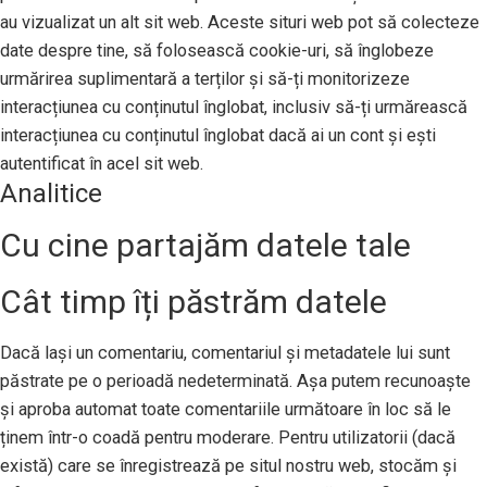
au vizualizat un alt sit web. Aceste situri web pot să colecteze
date despre tine, să folosească cookie-uri, să înglobeze
urmărirea suplimentară a terților și să-ți monitorizeze
interacțiunea cu conținutul înglobat, inclusiv să-ți urmărească
interacțiunea cu conținutul înglobat dacă ai un cont și ești
autentificat în acel sit web.
Analitice
Cu cine partajăm datele tale
Cât timp îți păstrăm datele
Dacă lași un comentariu, comentariul și metadatele lui sunt
păstrate pe o perioadă nedeterminată. Așa putem recunoaște
și aproba automat toate comentariile următoare în loc să le
ținem într-o coadă pentru moderare. Pentru utilizatorii (dacă
există) care se înregistrează pe situl nostru web, stocăm și