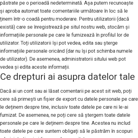
păstrate pe o perioadă nedeterminată. Așa putem recunoaște
și aproba automat toate comentariile următoare în loc să le
ținem într-o coadă pentru moderare. Pentru utilizatorii (dacă
există) care se înregistrează pe situl nostru web, stocăm și
informațiile personale pe care le furnizează în profilul lor de
utilizator. Toți utilizatorii își pot vedea, edita sau șterge
informațiile personale oricând (dar nu își pot schimba numele
de utilizator). De asemenea, administratorii sitului web pot
vedea și edita aceste informații.
Ce drepturi ai asupra datelor tale
Dacă ai un cont sau ai lăsat comentarii pe acest sit web, poți
cere să primești un fișier de export cu datele personale pe care
le deținem despre tine, inclusiv toate datele pe care ni le-ai
furnizat. De asemenea, ne poți cere să ștergem toate datele
personale pe care le deținem despre tine. Acestea nu includ
toate datele pe care suntem obligați să le păstrăm în scopuri