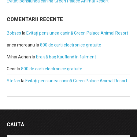
Evitați pensiunea canină Green Palace Animal Resort
COMENTARII RECENTE
Bobses
la
Evitați pensiunea canină Green Palace Animal Resort
anca moreanu
la
800 de carti electronice gratuite
Mihai Adrian
la
Era să bag Kaufland în faliment
Geor
la
800 de carti electronice gratuite
Stefan
la
Evitați pensiunea canină Green Palace Animal Resort
CAUTĂ