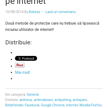
pe internet
10/08/2014
By
Bobses
Lasă un comentariu
Două metode de protecție care nu trebuie să lipsească
niciunui utilizator de internet!
Distribuie:
Mai mult
Din categoria:
General
Etichete:
anitvirus
,
antimalware
,
antipishing
,
antispam
,
Bitdefender
,
Facebook
,
Google Chrome
,
internet
,
Mozilla Firefox
,