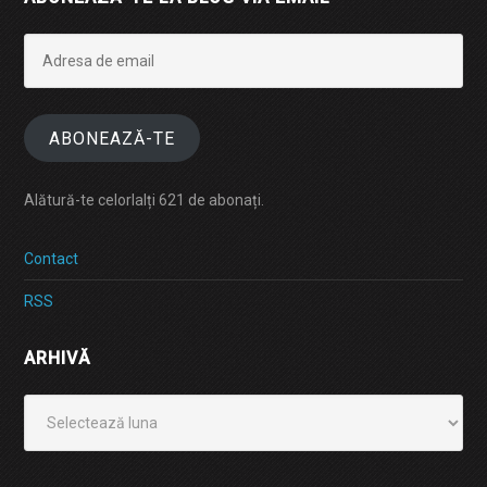
Adresa
de
email
ABONEAZĂ-TE
Alătură-te celorlalți 621 de abonați.
Contact
RSS
ARHIVĂ
Arhivă