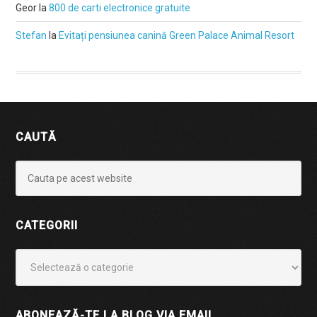
Geor
la
800 de carti electronice gratuite
Stefan
la
Evitați pensiunea canină Green Palace Animal Resort
CAUTĂ
CATEGORII
Categorii
ABONEAZĂ-TE LA BLOG VIA EMAIL