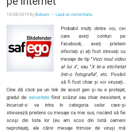
pe internet
10/08/2014
By
Bobses
Lasă un comentariu
Probabil mulți dintre voi, cei
care aveți conturi pe
Facebook, aveți prieteni
infectați și ați fost stresați cu
mesaje de tip "
Vezi noul video
al lui x
", sau "
X te-a etichetat
într-o fotografie
", etc. Posibil
să fi fost chiar și voi virusați...
Cine dă click pe un link de acest gen și nu e protejat,
gradul de
securitate
fiind scăzut sau chiar inexistent, a
încurcat-o: va intra în categoria celor care-și
stresează prietenii cu mesaje ca mai sus, riscând să fie
scoși din lista lor (eu am scos din listă oameni
neprotejați, ale căror mesaje trimise de viruși mă