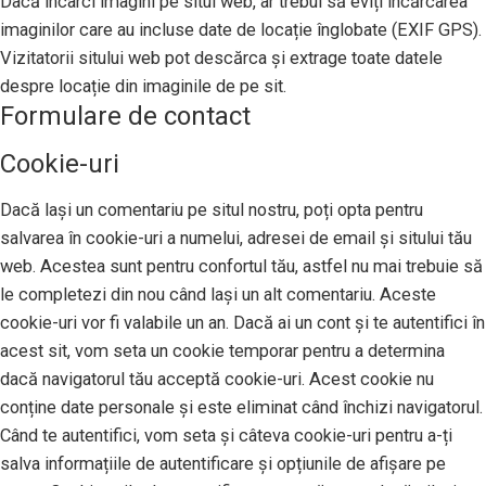
Dacă încarci imagini pe situl web, ar trebui să eviți încărcarea
imaginilor care au incluse date de locație înglobate (EXIF GPS).
Vizitatorii sitului web pot descărca și extrage toate datele
despre locație din imaginile de pe sit.
Formulare de contact
Cookie-uri
Dacă lași un comentariu pe situl nostru, poți opta pentru
salvarea în cookie-uri a numelui, adresei de email și sitului tău
web. Acestea sunt pentru confortul tău, astfel nu mai trebuie să
le completezi din nou când lași un alt comentariu. Aceste
cookie-uri vor fi valabile un an. Dacă ai un cont și te autentifici în
acest sit, vom seta un cookie temporar pentru a determina
dacă navigatorul tău acceptă cookie-uri. Acest cookie nu
conține date personale și este eliminat când închizi navigatorul.
Când te autentifici, vom seta și câteva cookie-uri pentru a-ți
salva informațiile de autentificare și opțiunile de afișare pe