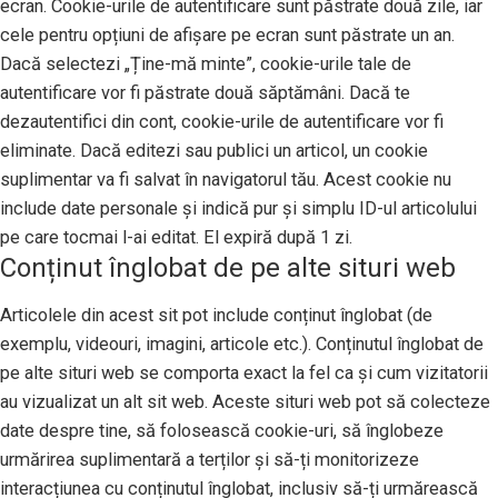
ecran. Cookie-urile de autentificare sunt păstrate două zile, iar
cele pentru opțiuni de afișare pe ecran sunt păstrate un an.
Dacă selectezi „Ține-mă minte”, cookie-urile tale de
autentificare vor fi păstrate două săptămâni. Dacă te
dezautentifici din cont, cookie-urile de autentificare vor fi
eliminate. Dacă editezi sau publici un articol, un cookie
suplimentar va fi salvat în navigatorul tău. Acest cookie nu
include date personale și indică pur și simplu ID-ul articolului
pe care tocmai l-ai editat. El expiră după 1 zi.
Conținut înglobat de pe alte situri web
Articolele din acest sit pot include conținut înglobat (de
exemplu, videouri, imagini, articole etc.). Conținutul înglobat de
pe alte situri web se comporta exact la fel ca și cum vizitatorii
au vizualizat un alt sit web. Aceste situri web pot să colecteze
date despre tine, să folosească cookie-uri, să înglobeze
urmărirea suplimentară a terților și să-ți monitorizeze
interacțiunea cu conținutul înglobat, inclusiv să-ți urmărească