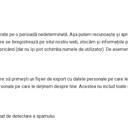
strate pe o perioadă nedeterminată. Așa putem recunoaște și apr
re se înregistrează pe situl nostru web, stocăm și informațiile per
le oricând (dar nu își pot schimba numele de utilizator). De aseme
re să primești un fișier de export cu datele personale pe care le 
sonale pe care le deținem despre tine. Acestea nu includ toate 
tomat de detectare a spamului.