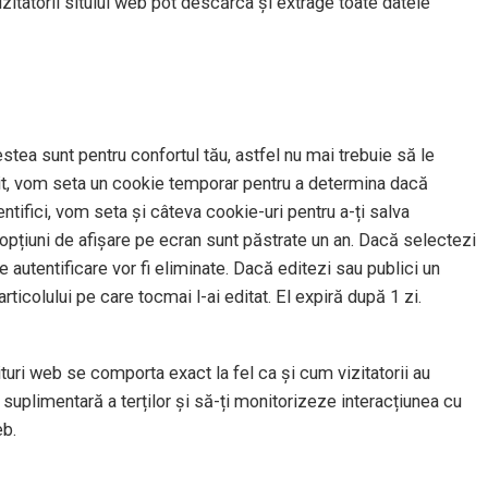
izitatorii sitului web pot descărca și extrage toate datele
stea sunt pentru confortul tău, astfel nu mai trebuie să le
t sit, vom seta un cookie temporar pentru a determina dacă
tifici, vom seta și câteva cookie-uri pentru a-ți salva
u opțiuni de afișare pe ecran sunt păstrate un an. Dacă selectezi
 autentificare vor fi eliminate. Dacă editezi sau publici un
rticolului pe care tocmai l-ai editat. El expiră după 1 zi.
situri web se comporta exact la fel ca și cum vizitatorii au
suplimentară a terților și să-ți monitorizeze interacțiunea cu
eb.