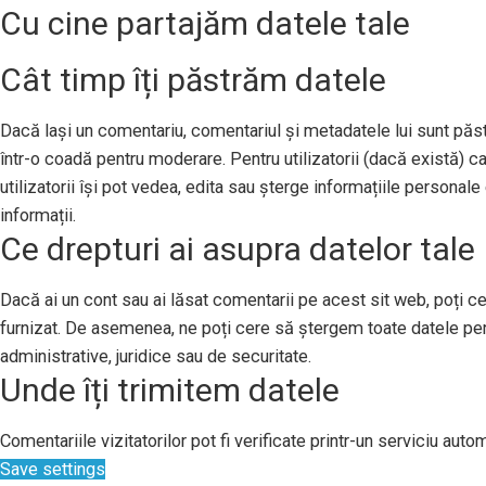
Cu cine partajăm datele tale
Cât timp îți păstrăm datele
Dacă lași un comentariu, comentariul și metadatele lui sunt pă
într-o coadă pentru moderare. Pentru utilizatorii (dacă există) ca
utilizatorii își pot vedea, edita sau șterge informațiile persona
informații.
Ce drepturi ai asupra datelor tale
Dacă ai un cont sau ai lăsat comentarii pe acest sit web, poți ce
furnizat. De asemenea, ne poți cere să ștergem toate datele per
administrative, juridice sau de securitate.
Unde îți trimitem datele
Comentariile vizitatorilor pot fi verificate printr-un serviciu au
Save settings