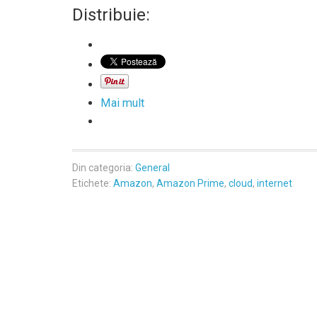
Distribuie:
Mai mult
Din categoria:
General
Etichete:
Amazon
,
Amazon Prime
,
cloud
,
internet