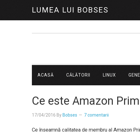
LUMEA LUI BOBSES
ACASĂ
CĂLĂTORII
LINUX
GEN
Ce este Amazon Prim
17/04/2016
By
Bobses
7 comentarii
Ce înseamnă calitatea de membru al Amazon Pr