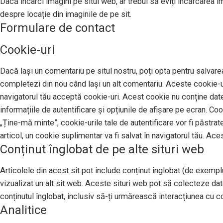
Dacă încarci imagini pe situl web, ar trebui să eviți încărcarea 
despre locație din imaginile de pe sit.
Formulare de contact
Cookie-uri
Dacă lași un comentariu pe situl nostru, poți opta pentru salvarea
completezi din nou când lași un alt comentariu. Aceste cookie-uri
navigatorul tău acceptă cookie-uri. Acest cookie nu conține date 
informațiile de autentificare și opțiunile de afișare pe ecran. Co
„Ține-mă minte”, cookie-urile tale de autentificare vor fi păstrat
articol, un cookie suplimentar va fi salvat în navigatorul tău. Ace
Conținut înglobat de pe alte situri web
Articolele din acest sit pot include conținut înglobat (de exemplu,
vizualizat un alt sit web. Aceste situri web pot să colecteze da
conținutul înglobat, inclusiv să-ți urmărească interacțiunea cu con
Analitice