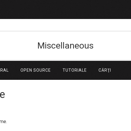
Miscellaneous
ERAL
OPEN SOURCE
TUTORIALE
CĂRŢI
e
ime.