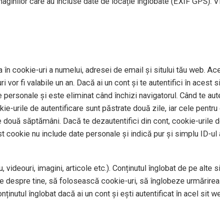
imaginilor care au incluse date de locație înglobate (EXIF GPS). V
 în cookie-uri a numelui, adresei de email și sitului tău web. Ace
 vor fi valabile un an. Dacă ai un cont și te autentifici în aces
personale și este eliminat când închizi navigatorul. Când te auten
okie-urile de autentificare sunt păstrate două zile, iar cele pentr
e două săptămâni. Dacă te dezautentifici din cont, cookie-urile de
st cookie nu include date personale și indică pur și simplu ID-ul a
 videouri, imagini, articole etc.). Conținutul înglobat de pe alte 
te despre tine, să folosească cookie-uri, să înglobeze urmărirea 
ținutul înglobat dacă ai un cont și ești autentificat în acel sit w