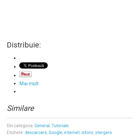
Distribuie:
Mai mult
Similare
Din categoria:
General
,
Tutoriale
Etichete:
descarcare
,
Google
,
internet
,
istoric
,
stergere