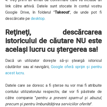
link către arhivă. Datele sunt stocate în contul vostru
Google Drive, în folderul "
Takeout
", de unde pot fi
descărcate pe
desktop
.
Reţineţi, descărcarea
istoricului de căutare NU este
acelaşi lucru cu ştergerea sa!
Dacă un utilizator doreşte să-şi şteargă istoricul
căutărilor sau al navigării,
Google oferă sprijin şi pentru
acest lucru
.
Datele care se doresc a fi şterse nu vor mai fi atribuite
contului utilizatorului respectiv, dar vor fi păstrate de
către companie "
pentru a preveni spam-ul şi abuzul,
precum şi pentru îmbunătăţirea serviciilor oferite
".