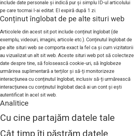
include date personale și indică pur și simplu ID-ul articolului
pe care tocmai l-ai editat. El expiră după 1 zi.
Conținut înglobat de pe alte situri web
Articolele din acest sit pot include conținut înglobat (de
exemplu, videouri, imagini, articole etc.). Conținutul înglobat de
pe alte situri web se comporta exact la fel ca și cum vizitatorii
au vizualizat un alt sit web. Aceste situri web pot să colecteze
date despre tine, să folosească cookie-uri, să înglobeze
urmărirea suplimentară a terților și să-ți monitorizeze
interacțiunea cu conținutul înglobat, inclusiv să-ți urmărească
interacțiunea cu conținutul înglobat dacă ai un cont și ești
autentificat în acel sit web.
Analitice
Cu cine partajăm datele tale
Cât timp îți păstrăm datele