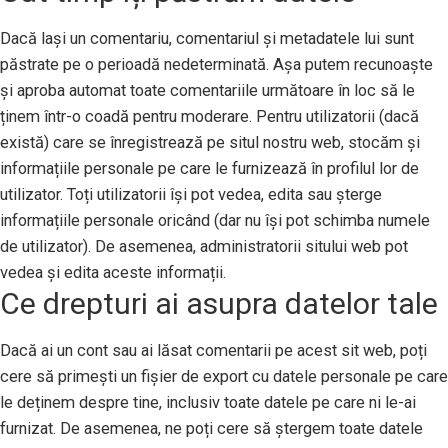
Dacă lași un comentariu, comentariul și metadatele lui sunt
păstrate pe o perioadă nedeterminată. Așa putem recunoaște
și aproba automat toate comentariile următoare în loc să le
ținem într-o coadă pentru moderare. Pentru utilizatorii (dacă
există) care se înregistrează pe situl nostru web, stocăm și
informațiile personale pe care le furnizează în profilul lor de
utilizator. Toți utilizatorii își pot vedea, edita sau șterge
informațiile personale oricând (dar nu își pot schimba numele
de utilizator). De asemenea, administratorii sitului web pot
vedea și edita aceste informații.
Ce drepturi ai asupra datelor tale
Dacă ai un cont sau ai lăsat comentarii pe acest sit web, poți
cere să primești un fișier de export cu datele personale pe care
le deținem despre tine, inclusiv toate datele pe care ni le-ai
furnizat. De asemenea, ne poți cere să ștergem toate datele