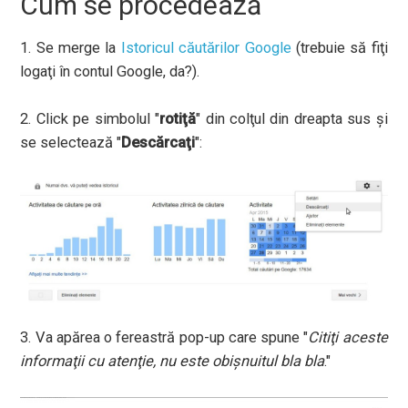
Cum se procedează
1. Se merge la
Istoricul căutărilor Google
(trebuie să fiţi
logaţi în contul Google, da?).
2. Click pe simbolul "
rotiţă
" din colţul din dreapta sus şi
se selectează "
Descărcaţi
":
3. Va apărea o fereastră pop-up care spune "
Citiţi aceste
informaţii cu atenţie, nu este obişnuitul bla bla
."