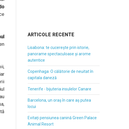
do
ice
ARTICOLE RECENTE
ul
ien
Lisabona: te cucerește prin istorie,
panorame spectaculoase și arome
autentice
ii,
Copenhaga: O călătorie de neuitat în
iar
capitala daneză
rii
iul
Tenerife - bijuteria insulelor Canare
 au
Barcelona, un oraș în care aș putea
sa,
locui
ată
Evitați pensiunea canină Green Palace
Animal Resort