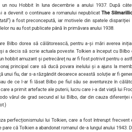
put un nou Hobbit în luna decembrie a anului 1937. După câte
 și a devenit o continuare a romanului nepublicat
The Silmarilli
tată
“) a fost preconcepută, iar motivele din spatele dispariției 
nelelor nu au fost publicate până în primăvara anului 1938.
are Bilbo dorea să călătorească, pentru a-și mări averea iniția
le și a decis să scrie actuala poveste. Tolkien a început cu Bilbo
un hobbit amuzant și petrecăreț nu ar fi fost potrivit pentru o ast
onaj principal care să ducă povara inelului și a ajuns la memb
viață unui fiu, dar s-a răzgândit deoarece această soluție ar fi gene
u de ce l-ar fi lăsat Bilbo pe fiul său se aventureze în călăto
re a primit artefacte ale puterii, lucru care i-a dat viață lui Fro
Frodo vărul de grad secund al lui Bilbo, dar din cauza diferenței
ot.)
za perfecționismului lui Tolkien, care a fost întrerupt frecvent
e pare că Tolkien a abandonat romanul de-a lungul anului 1943. 