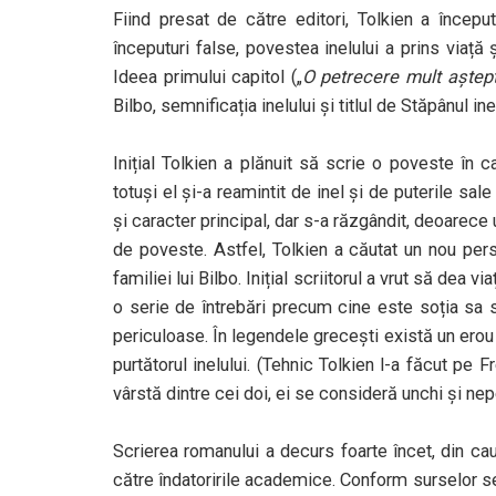
Fiind presat de către editori, Tolkien a înce
începuturi false, povestea inelului a prins viață
Ideea primului capitol („
O petrecere mult aștep
Bilbo, semnificația inelului și titlul de Stăpânul i
Inițial Tolkien a plănuit să scrie o poveste în c
totuși el și-a reamintit de inel și de puterile sa
și caracter principal, dar s-a răzgândit, deoarece 
de poveste. Astfel, Tolkien a căutat un nou pers
familiei lui Bilbo. Inițial scriitorul a vrut să dea 
o serie de întrebări precum cine este soția sa sa
periculoase. În legendele grecești există un erou ca
purtătorul inelului. (Tehnic Tolkien l-a făcut pe 
vârstă dintre cei doi, ei se consideră unchi și nep
Scrierea romanului a decurs foarte încet, din cau
către îndatoririle academice. Conform surselor s