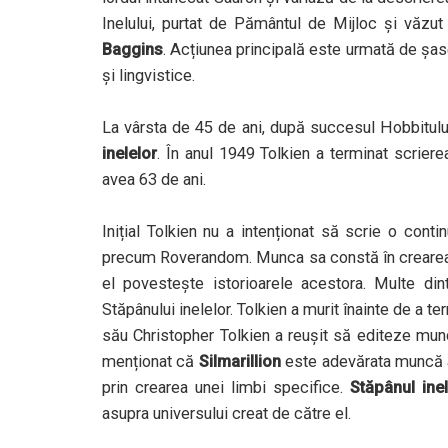
Inelului, purtat de Pământul de Mijloc și văzut 
Baggins
. Acțiunea principală este urmată de șas
și lingvistice.
La vârsta de 45 de ani, după succesul Hobbitulu
inelelor
. În anul 1949 Tolkien a terminat scriere
avea 63 de ani.
Inițial Tolkien nu a intenționat să scrie o cont
precum Roverandom. Munca sa constă în crearea u
el povestește istorioarele acestora. Multe dint
Stăpânului inelelor. Tolkien a murit înainte de a 
său Christopher Tolkien a reușit să editeze munca
menționat că
Silmarillion
este adevărata muncă a 
prin crearea unei limbi specifice.
Stăpânul inel
asupra universului creat de către el.