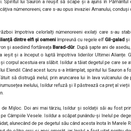
. Spiritul lui Sauron a reușit să scape și a ajuns în Pământul
i câțiva númenoreeni, care s-au opus invaziei Amanului, conduși
ăzboi împotriva celorlalți númenoreeni exilați care s-au stabi
lianță dintre elfi și oameni
împreună cu regele elf
Gil-galad
și
ron și asediind fortăreața
Barad-dûr
. După șapte ani de asediu,
 ieșit și a început o luptă împotriva liderilor Ultimei Alianțe. G
și corpul acestuia era slăbit. Isildur a tăiat degetul pe care se a
 lui Elendil. Când acest lucru s-a întâmplat, spiritul lui Sauron a f
fătuit să distrugă inelul, prin aruncarea lui în lava vulcanului de
umusețea inelului, Isildur refuză și îl păstrează ca preț al vieții 
n.
e Mijloc. Doi ani mai târziu, Isildur și soldații săi au fost pri
 pe Câmpiile Vesele. Isildur a scăpat punându-și Inelul pe dege
a trădat, alunecând de pe degetul său când acesta înota în Marele 
zut de către orci și apoi omorât, iar Inelul a fost uitat pentru d