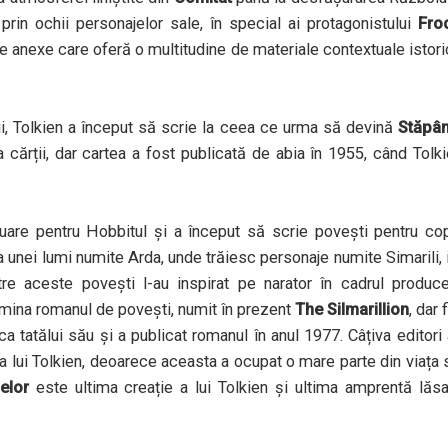
prin ochii personajelor sale, în special ai protagonistului
Fro
e anexe care oferă o multitudine de materiale contextuale istor
i, Tolkien a început să scrie la ceea ce urma să devină
Stăpân
a cărții, dar cartea a fost publicată de abia în 1955, când Tolk
inuare pentru Hobbitul și a început să scrie povești pentru cop
nei lumi numite Arda, unde trăiesc personaje numite Simarili, 
re aceste povești l-au inspirat pe narator în cadrul produce
termina romanul de povești, numit în prezent
The Silmarillion
, dar f
 tatălui său și a publicat romanul în anul 1977. Câțiva editori
lui Tolkien, deoarece aceasta a ocupat o mare parte din viața 
elor
este ultima creație a lui Tolkien și ultima amprentă lăs