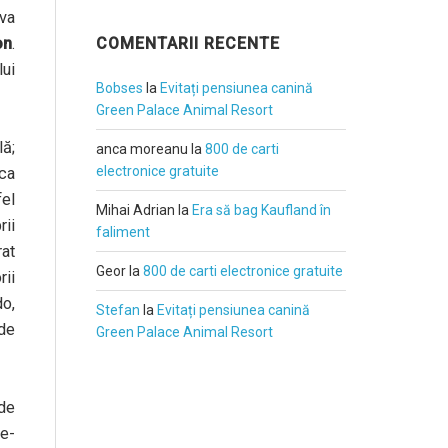
va
on
.
COMENTARII RECENTE
lui
Bobses
la
Evitați pensiunea canină
Green Palace Animal Resort
lă;
anca moreanu
la
800 de carti
electronice gratuite
 ca
fel
Mihai Adrian
la
Era să bag Kaufland în
rii
faliment
rat
Geor
la
800 de carti electronice gratuite
rii
do,
Stefan
la
Evitați pensiunea canină
 de
Green Palace Animal Resort
 de
De-