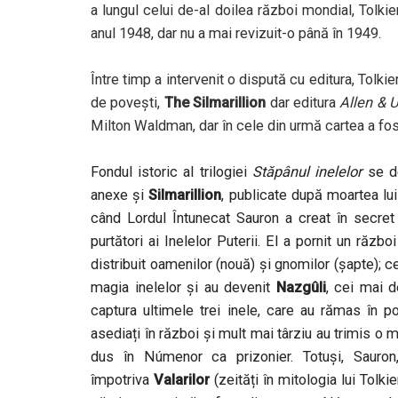
a lungul celui de-al doilea război mondial, Tolkien
anul 1948, dar nu a mai revizuit-o până în 1949.
Între timp a intervenit o dispută cu editura, Tolk
de povești,
The Silmarillion
dar editura
Allen & 
Milton Waldman, dar în cele din urmă cartea a f
Fondul istoric al trilogiei
Stăpânul inelelor
se de
anexe și
Silmarillion
, publicate după moartea lui
când Lordul Întunecat Sauron a creat în secret U
purtători ai Inelelor Puterii. El a pornit un răzb
distribuit oamenilor (nouă) și gnomilor (șapte); c
magia inelelor și au devenit
Nazgûli
, cei mai d
captura ultimele trei inele, care au rămas în p
asediați în război și mult mai târziu au trimis o 
dus în Númenor ca prizonier. Totuși, Sauron, 
împotriva
Valarilor
(zeități în mitologia lui Tolki