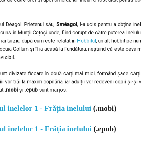
tul Déagol. Prietenul său,
Sméagol
, l-a ucis pentru a obține inel
uns în Munții Cețoși unde, fiind corupt de către puterea Inelulu
mai târziu, după cum este relatat în
Hobbitul
, un alt hobbit pe n
 locuia Gollum și îl ia acasă la Fundătura, neștiind că este ceva 
izibil.
unt divizate fiecare în două cărți mai mici, formând șase cărți
i vor trăi la maxim copilăria, iar adulții vor redeveni copii și-și 
mat
.mobi
și
.epub
sunt mai jos:
l inelelor 1 - Frăția inelului
(.mobi)
ul inelelor 1 - Frăția inelului
(.epub)