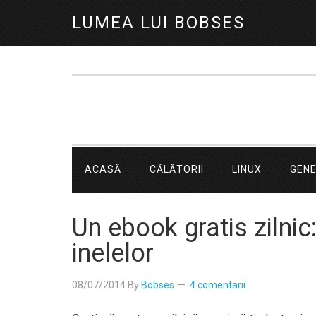
LUMEA LUI BOBSES
ACASĂ
CĂLĂTORII
LINUX
GEN
Un ebook gratis zilnic:
inelelor
08/07/2014
By
Bobses
4 comentarii