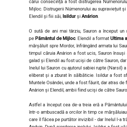
cărui consecință a fost distrugerea Númenorului
Mijloc. Distrugerii Númenorului au supraviețuit ș
Elendil și fiii săi,
Isildur
și
Anárion
.
O sută de ani mai târziu, Sauron a început un r
pe
Pământul de Mijloc
. Elendil a format
Ultima a
mărșăluit spre Mordor, înfrângând armata lui Sau
timpul căruia Anárion a fost ucis, Sauron însuși a
galad și Elendil au fost uciși de către Sauron, dar 
Inelul lui Sauron cu ajutorul sabiei rupte (Narsil) a
eliberat și a zburat în sălbăticie. Isildur a fost s
Muntele Osândei, unde a fost făurit, dar atras de fr
Anárion și Elendil, ambii fiind uciși de către Sauro
Astfel a început cea de-a treia eră a Pământului d
într-o ambuscadă a orcilor în timp ce mărșăluiau
care îl făcea pe purtător invizibil - dar Inelul l-
Anduin. După pierderea inelului, Isildur a fost vă