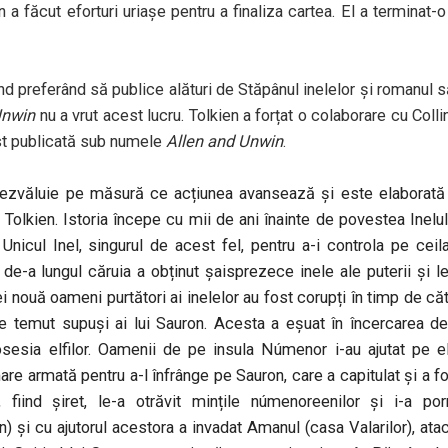
 a făcut eforturi uriașe pentru a finaliza cartea. El a terminat-o
iend preferând să publice alături de Stăpânul inelelor și romanul 
Unwin
nu a vrut acest lucru. Tolkien a forțat o colaborare cu Colli
ost publicată sub numele
Allen and Unwin
.
zvăluie pe măsură ce acțiunea avansează și este elaborată 
 Tolkien. Istoria începe cu mii de ani înainte de povestea Inelul
nicul Inel, singurul de acest fel, pentru a-i controla pe ceila
oi de-a lungul căruia a obținut șaisprezece inele ale puterii și l
ei nouă oameni purtători ai inelelor au fost corupți în timp de că
e temut supuși ai lui Sauron. Acesta a eșuat în încercarea d
osesia elfilor. Oamenii de pe insula Númenor i-au ajutat pe el
mare armată pentru a-l înfrânge pe Sauron, care a capitulat și a f
fiind șiret, le-a otrăvit mințile númenoreenilor și i-a porn
en) și cu ajutorul acestora a invadat Amanul (casa Valarilor), ata