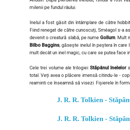
milenii pe fundul râului.
Inelul a fost găsit din întâmplare de către hobbi
Fiind renegat de către cunoscuți, Sméagol s-a asc
devenit o creatură slabă, pe nume
Gollum
. Mult 
Bilbo Baggins
, găsește inelul în peștera în care
mult decât un inel magic, cu care se putea face inv
Cele trei volume ale trilogiei
Stăpânul Inelelor
s
total. Veți avea o plăcere imensă citindu-le - copii
reaminti ce înseamnă să visezi. Fișierele în for
J. R. R. Tolkien - Stăpânu
J. R. R. Tolkien - Stăpân