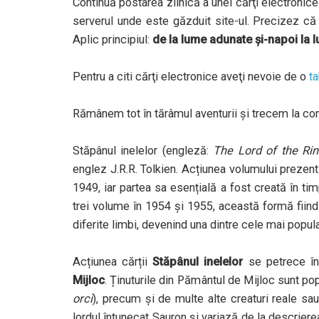
Continuă postarea zilnică a unei cărţi electronice. 
serverul unde este găzduit site-ul. Precizez că 
Aplic principiul:
de la lume adunate și-napoi la 
Pentru a citi cărţi electronice aveţi nevoie de o
ta
Rămânem tot în tărâmul aventurii
și trecem la co
Stăpânul inelelor (engleză:
The Lord of the Ri
englez J.R.R. Tolkien. Acțiunea volumului prezen
1949, iar partea sa esențială a fost creată în tim
trei volume în 1954 și 1955, această formă fiind 
diferite limbi, devenind una dintre cele mai populare
Acțiunea cărții
Stăpânul inelelor
se petrece înt
Mijloc
. Ținuturile din Pământul de Mijloc sunt p
orci
), precum și de multe alte creaturi reale s
lordul întunecat Sauron și variază de la descriere