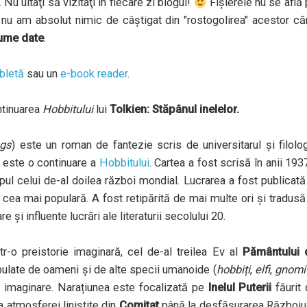
Nu uitaţi să vizitaţi în fiecare zi blogul!
Fișierele nu se află
nu am absolut nimic de câștigat din "rostogolirea" acestor căr
lume date
.
bletă
sau un
e-book reader
.
ntinuarea
Hobbitului
lui
Tolkien:
Stăpânul inelelor.
ngs
) este un roman de fantezie scris de universitarul și filolo
t este o continuare a
Hobbitului
. Cartea a fost scrisă în anii 193
pul celui de-al doilea război mondial. Lucrarea a fost publicată
cea mai populară. A fost retipărită de mai multe ori și tradusă
 și influente lucrări ale literaturii secolului 20.
r-o preistorie imaginară, cel de-al treilea Ev al
Pământului 
opulate de oameni și de alte specii umanoide (
hobbiți
,
elfi
,
gnomi
au imaginare. Narațiunea este focalizată pe
Inelul Puterii
făurit
a atmosferei liniștite din
Comitat
până la desfășurarea Războiu