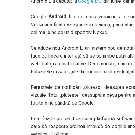
Android L a debutat la
Google I/O
, din iunie, dar 
Google
Android L
este noua versiune a celui
Versiunea finală va apărea în toamnă, până atun
cel mai bine pe un dispozitiv Nexus.
Ce aduce nou Android L: un sistem nou de notific
face ca fiecare interfaţă să se schimbe puţin altfe
web, cât şi aplicaţii native. Deocamdată, sunt doar
Butoanele şi selecţiile din meniuri sunt evidenţia
Ferestrele de notificări „plutesc“ deasupra ecr
vizuale. Totul „pluteşte“ deasupra a ceva pentru a
foarte bine gândită de Google.
Este foarte probabil ca noua platformă softwar
care să respecte ordinea impusă de ediţiile ant
versiuni - Lollipop.