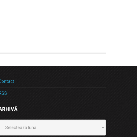
Contact
RSS
ARHIVĂ
Arhivă