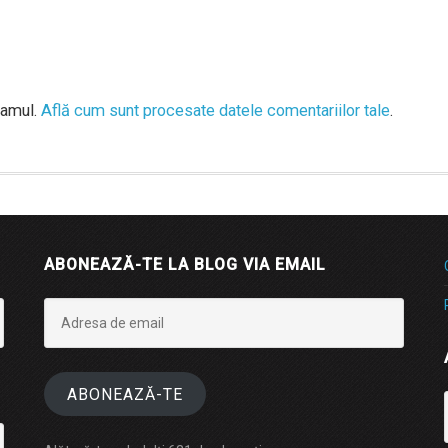
pamul.
Află cum sunt procesate datele comentariilor tale
.
ABONEAZĂ-TE LA BLOG VIA EMAIL
Adresa
de
email
ABONEAZĂ-TE