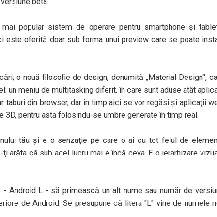
în versiune beta.
 mai popular sistem de operare pentru smartphone şi tablet
ci este oferită doar sub forma unui preview care se poate inst
ări; o nouă filosofie de design, denumită „Material Design“, c
l; un meniu de multitasking diferit, în care sunt aduse atât aplica
 taburi din browser, dar în timp aici se vor regăsi şi aplicaţii w
te 3D, pentru asta folosindu-se umbre generate în timp real.
anului tău şi e o senzaţie pe care o ai cu tot felul de eleme
-ţi arăta că sub acel lucru mai e încă ceva. E o ierarhizare vizu
e - Android L - să primească un alt nume sau număr de versi
eriore de Android. Se presupune că litera "L" vine de numele n