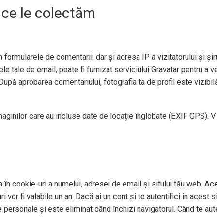
 ce le colectăm
 formularele de comentarii, dar și adresa IP a vizitatorului și șiru
e tale de email, poate fi furnizat serviciului Gravatar pentru a ve
După aprobarea comentariului, fotografia ta de profil este vizibil
imaginilor care au incluse date de locație înglobate (EXIF GPS). V
 în cookie-uri a numelui, adresei de email și sitului tău web. Ace
 vor fi valabile un an. Dacă ai un cont și te autentifici în aces
personale și este eliminat când închizi navigatorul. Când te auten