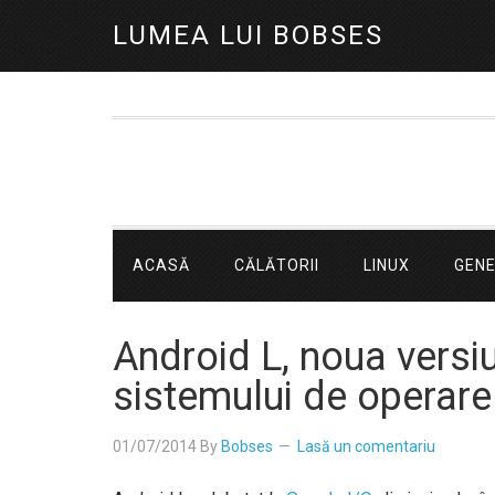
LUMEA LUI BOBSES
ACASĂ
CĂLĂTORII
LINUX
GEN
Android L, noua versi
sistemului de operare
01/07/2014
By
Bobses
Lasă un comentariu