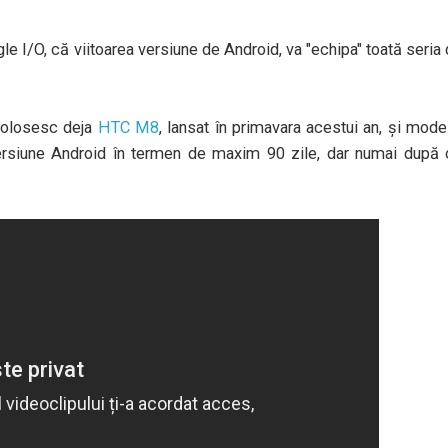
gle I/O, că viitoarea versiune de Android, va "echipa" toată seria
 folosesc deja
HTC M8
, lansat în primavara acestui an, şi mode
versiune Android în termen de maxim 90 zile, dar numai după