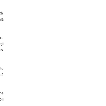
ă.
ala
are
ţii
eb.
nte
ală
une
oii