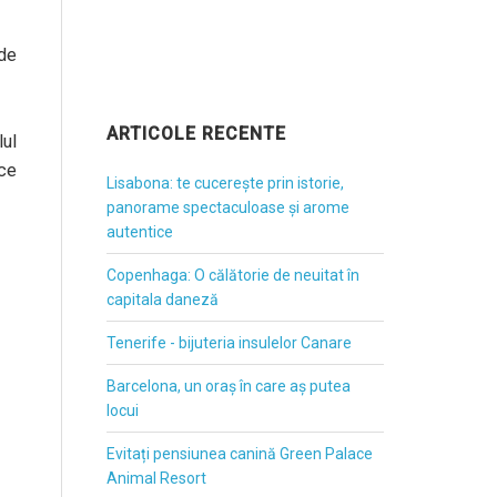
 de
ARTICOLE RECENTE
lul
 ce
Lisabona: te cucerește prin istorie,
panorame spectaculoase și arome
autentice
Copenhaga: O călătorie de neuitat în
capitala daneză
Tenerife - bijuteria insulelor Canare
Barcelona, un oraș în care aș putea
locui
Evitați pensiunea canină Green Palace
Animal Resort