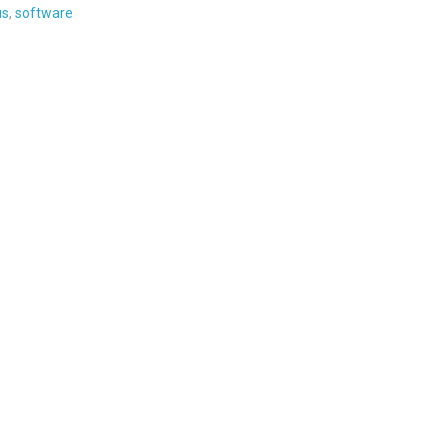
us
,
software