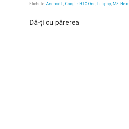
Etichete:
Android L
,
Google
,
HTC One
,
Lollipop
,
M8
,
Nex
Dă-ți cu părerea