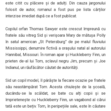
este citit cu plăcere și de adulți. Din cauza jargonului
folosit de autor, romanul a fost pus pe lista cărților
interzise imediat după ce a fost publicat.
Copilul orfan Thomas Sawyer este crescut împreună cu
fratele său vitreg Sid și verișoara Mary de mătușa Polly
în satul american „St Petersburg” de pe malul fluviului
Mississippi, denumire fictivă a orașului natal al autorului
Hannibal, Missouri. În roman apar și Huckleberry Finn, un
prieten de-al lui Tom, sclavul negru Jim, precum și Joe
Indianul, un răufăcător căutat de autorități.
Sid un copil model, îl pârăște la fiecare ocazie pe fratele
său neastâmpărat Tom. Acesta chiulește de la școală,
ducându-se la scăldat, se bate cu alți copii și se
împrietenește cu Huckleberry Finn, un vagabond al cărui
tată este un bețiv. Tom, în peripețiile sale, este în căutare