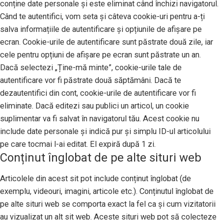
conține date personale și este eliminat când închizi navigatorul.
Când te autentifici, vom seta și câteva cookie-uri pentru a-ți
salva informațiile de autentificare și opțiunile de afișare pe
ecran. Cookie-urile de autentificare sunt păstrate două zile, iar
cele pentru opțiuni de afișare pe ecran sunt păstrate un an.
Dacă selectezi „Ține-mă minte”, cookie-urile tale de
autentificare vor fi păstrate două săptămâni. Dacă te
dezautentifici din cont, cookie-urile de autentificare vor fi
eliminate. Dacă editezi sau publici un articol, un cookie
suplimentar va fi salvat în navigatorul tău. Acest cookie nu
include date personale și indică pur și simplu ID-ul articolului
pe care tocmai l-ai editat. El expiră după 1 zi.
Conținut înglobat de pe alte situri web
Articolele din acest sit pot include conținut înglobat (de
exemplu, videouri, imagini, articole etc.). Conținutul înglobat de
pe alte situri web se comporta exact la fel ca și cum vizitatorii
au vizualizat un alt sit web. Aceste situri web pot să colecteze