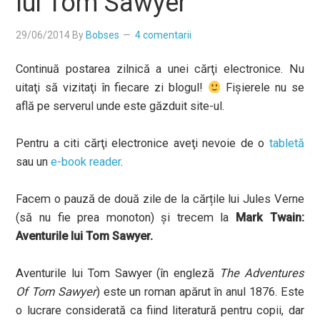
lui Tom Sawyer
29/06/2014
By
Bobses
4 comentarii
Continuă postarea zilnică a unei cărţi electronice. Nu
uitaţi să vizitaţi în fiecare zi blogul!
Fișierele nu se
află pe serverul unde este găzduit site-ul.
Pentru a citi cărţi electronice aveţi nevoie de o
tabletă
sau un
e-book reader
.
Facem o pauză de două zile de la cărțile lui Jules Verne
(să nu fie prea monoton) și trecem la
Mark Twain:
Aventurile lui Tom Sawyer
.
Aventurile lui Tom Sawyer (în engleză
The Adventures
Of Tom Sawyer
) este un roman apărut în anul 1876. Este
o lucrare considerată ca fiind literatură pentru copii, dar