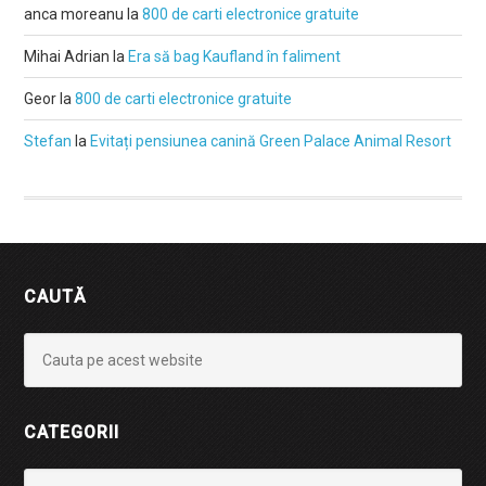
anca moreanu
la
800 de carti electronice gratuite
Mihai Adrian
la
Era să bag Kaufland în faliment
Geor
la
800 de carti electronice gratuite
Stefan
la
Evitați pensiunea canină Green Palace Animal Resort
CAUTĂ
CATEGORII
Categorii