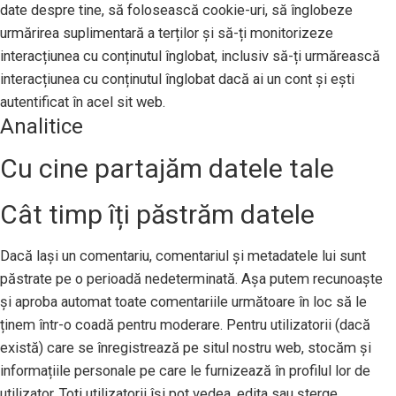
date despre tine, să folosească cookie-uri, să înglobeze
urmărirea suplimentară a terților și să-ți monitorizeze
interacțiunea cu conținutul înglobat, inclusiv să-ți urmărească
interacțiunea cu conținutul înglobat dacă ai un cont și ești
autentificat în acel sit web.
Analitice
Cu cine partajăm datele tale
Cât timp îți păstrăm datele
Dacă lași un comentariu, comentariul și metadatele lui sunt
păstrate pe o perioadă nedeterminată. Așa putem recunoaște
și aproba automat toate comentariile următoare în loc să le
ținem într-o coadă pentru moderare. Pentru utilizatorii (dacă
există) care se înregistrează pe situl nostru web, stocăm și
informațiile personale pe care le furnizează în profilul lor de
utilizator. Toți utilizatorii își pot vedea, edita sau șterge