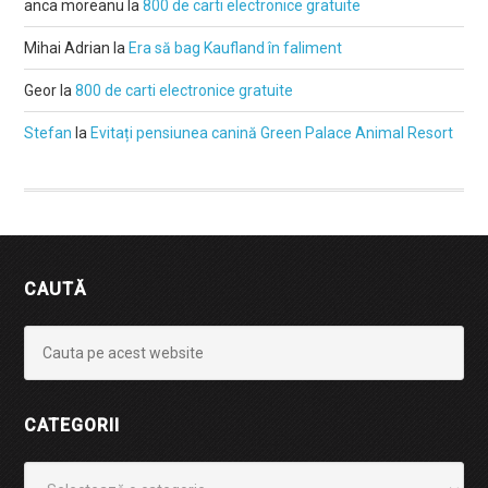
anca moreanu
la
800 de carti electronice gratuite
Mihai Adrian
la
Era să bag Kaufland în faliment
Geor
la
800 de carti electronice gratuite
Stefan
la
Evitați pensiunea canină Green Palace Animal Resort
CAUTĂ
CATEGORII
Categorii