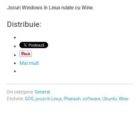
Jocuri Windows în Linux rulate cu Wine.
Distribuie:
Mai mult
Din categoria:
General
Etichete:
GOG
,
jocuri în Linux
,
Pharaoh
,
software
,
Ubuntu
,
Wine