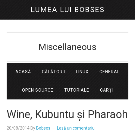
LUMEA LUI BOBSES
Miscellaneous
ACASĂ
CĂLĂTORII
LINUX
GENERAL
OPEN SOURCE
TUTORIALE
CĂRŢI
Wine, Kubuntu şi Pharaoh
20/08/2014
By
Bobses
Lasă un comentariu