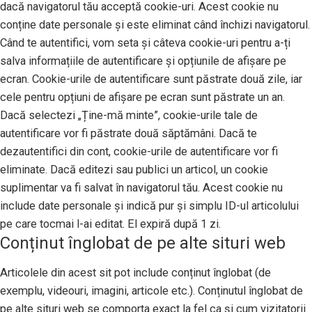
dacă navigatorul tău acceptă cookie-uri. Acest cookie nu
conține date personale și este eliminat când închizi navigatorul.
Când te autentifici, vom seta și câteva cookie-uri pentru a-ți
salva informațiile de autentificare și opțiunile de afișare pe
ecran. Cookie-urile de autentificare sunt păstrate două zile, iar
cele pentru opțiuni de afișare pe ecran sunt păstrate un an.
Dacă selectezi „Ține-mă minte”, cookie-urile tale de
autentificare vor fi păstrate două săptămâni. Dacă te
dezautentifici din cont, cookie-urile de autentificare vor fi
eliminate. Dacă editezi sau publici un articol, un cookie
suplimentar va fi salvat în navigatorul tău. Acest cookie nu
include date personale și indică pur și simplu ID-ul articolului
pe care tocmai l-ai editat. El expiră după 1 zi.
Conținut înglobat de pe alte situri web
Articolele din acest sit pot include conținut înglobat (de
exemplu, videouri, imagini, articole etc.). Conținutul înglobat de
pe alte situri web se comporta exact la fel ca și cum vizitatorii