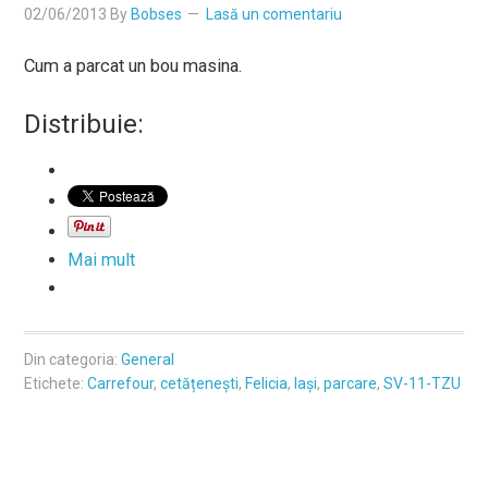
02/06/2013
By
Bobses
Lasă un comentariu
Cum a parcat un bou masina.
Distribuie:
Mai mult
Din categoria:
General
Etichete:
Carrefour
,
cetățenești
,
Felicia
,
Iași
,
parcare
,
SV-11-TZU