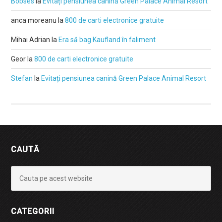
Bobses
la
Evitați pensiunea canină Green Palace Animal Resort
anca moreanu
la
800 de carti electronice gratuite
Mihai Adrian
la
Era să bag Kaufland în faliment
Geor
la
800 de carti electronice gratuite
Stefan
la
Evitați pensiunea canină Green Palace Animal Resort
CAUTĂ
CATEGORII