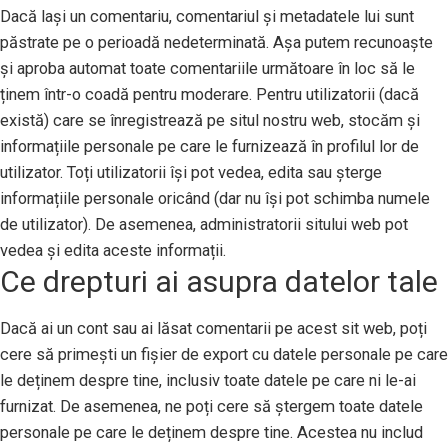
Dacă lași un comentariu, comentariul și metadatele lui sunt
păstrate pe o perioadă nedeterminată. Așa putem recunoaște
și aproba automat toate comentariile următoare în loc să le
ținem într-o coadă pentru moderare. Pentru utilizatorii (dacă
există) care se înregistrează pe situl nostru web, stocăm și
informațiile personale pe care le furnizează în profilul lor de
utilizator. Toți utilizatorii își pot vedea, edita sau șterge
informațiile personale oricând (dar nu își pot schimba numele
de utilizator). De asemenea, administratorii sitului web pot
vedea și edita aceste informații.
Ce drepturi ai asupra datelor tale
Dacă ai un cont sau ai lăsat comentarii pe acest sit web, poți
cere să primești un fișier de export cu datele personale pe care
le deținem despre tine, inclusiv toate datele pe care ni le-ai
furnizat. De asemenea, ne poți cere să ștergem toate datele
personale pe care le deținem despre tine. Acestea nu includ