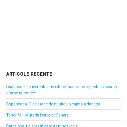
ARTICOLE RECENTE
Lisabona: te cucerește prin istorie, panorame spectaculoase și
arome autentice
Copenhaga: O călătorie de neuitat în capitala daneză
Tenerife - bijuteria insulelor Canare
Barcelona, un oraș în care aș putea locui