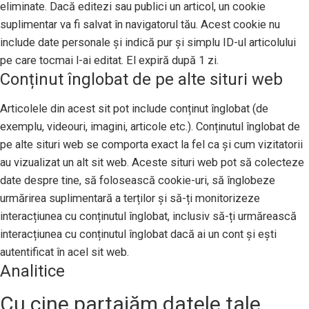
eliminate. Dacă editezi sau publici un articol, un cookie
suplimentar va fi salvat în navigatorul tău. Acest cookie nu
include date personale și indică pur și simplu ID-ul articolului
pe care tocmai l-ai editat. El expiră după 1 zi.
Conținut înglobat de pe alte situri web
Articolele din acest sit pot include conținut înglobat (de
exemplu, videouri, imagini, articole etc.). Conținutul înglobat de
pe alte situri web se comporta exact la fel ca și cum vizitatorii
au vizualizat un alt sit web. Aceste situri web pot să colecteze
date despre tine, să folosească cookie-uri, să înglobeze
urmărirea suplimentară a terților și să-ți monitorizeze
interacțiunea cu conținutul înglobat, inclusiv să-ți urmărească
interacțiunea cu conținutul înglobat dacă ai un cont și ești
autentificat în acel sit web.
Analitice
Cu cine partajăm datele tale