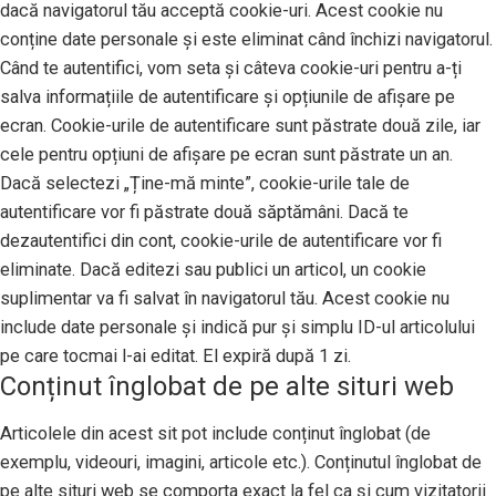
dacă navigatorul tău acceptă cookie-uri. Acest cookie nu
conține date personale și este eliminat când închizi navigatorul.
Când te autentifici, vom seta și câteva cookie-uri pentru a-ți
salva informațiile de autentificare și opțiunile de afișare pe
ecran. Cookie-urile de autentificare sunt păstrate două zile, iar
cele pentru opțiuni de afișare pe ecran sunt păstrate un an.
Dacă selectezi „Ține-mă minte”, cookie-urile tale de
autentificare vor fi păstrate două săptămâni. Dacă te
dezautentifici din cont, cookie-urile de autentificare vor fi
eliminate. Dacă editezi sau publici un articol, un cookie
suplimentar va fi salvat în navigatorul tău. Acest cookie nu
include date personale și indică pur și simplu ID-ul articolului
pe care tocmai l-ai editat. El expiră după 1 zi.
Conținut înglobat de pe alte situri web
Articolele din acest sit pot include conținut înglobat (de
exemplu, videouri, imagini, articole etc.). Conținutul înglobat de
pe alte situri web se comporta exact la fel ca și cum vizitatorii