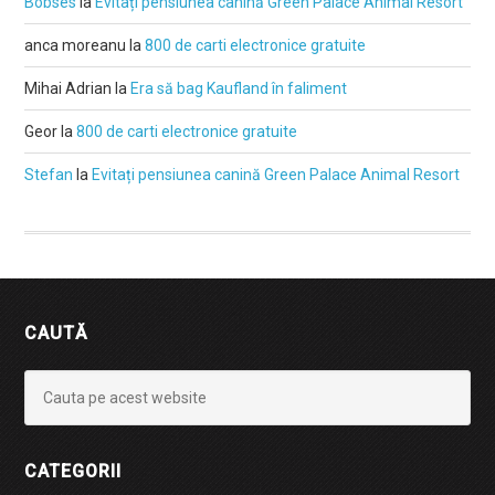
Bobses
la
Evitați pensiunea canină Green Palace Animal Resort
anca moreanu
la
800 de carti electronice gratuite
Mihai Adrian
la
Era să bag Kaufland în faliment
Geor
la
800 de carti electronice gratuite
Stefan
la
Evitați pensiunea canină Green Palace Animal Resort
CAUTĂ
CATEGORII