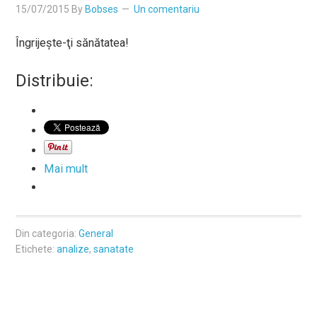
15/07/2015
By
Bobses
Un comentariu
Îngrijeşte-ţi sănătatea!
Distribuie:
Mai mult
Din categoria:
General
Etichete:
analize
,
sanatate