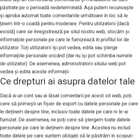
păstrate pe o perioadă nedeterminată. Așa putem recunoaște
și aproba automat toate comentariile următoare în loc să le
ținem într-o coadă pentru moderare. Pentru utilizatorii (dacă
există) care se înregistrează pe situl nostru web, stocăm și
informațiile personale pe care le furnizează în profilul lor de
utilizator. Toți utilizatorii își pot vedea, edita sau șterge
informațiile personale oricând (dar nu își pot schimba numele
de utilizator). De asemenea, administratorii sitului web pot
vedea și edita aceste informații.
Ce drepturi ai asupra datelor tale
Dacă ai un cont sau ai lăsat comentarii pe acest sit web, poți
cere să primești un fișier de export cu datele personale pe care
le deținem despre tine, inclusiv toate datele pe care ni le-ai
furnizat. De asemenea, ne poți cere să ștergem toate datele
personale pe care le deținem despre tine. Acestea nu includ
toate datele pe care suntem obligați să le păstrăm în scopuri