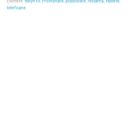
Etichete:
dwyn.ro
,
Profitshare
,
publicitate
,
reclamă
,
tablete
,
telefoane