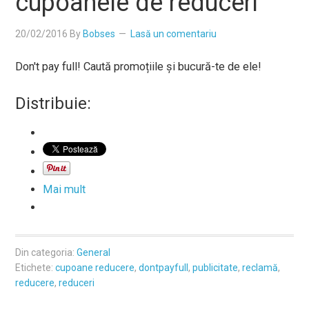
cupoanele de reduceri
20/02/2016
By
Bobses
Lasă un comentariu
Don't pay full! Caută promoțiile și bucură-te de ele!
Distribuie:
Mai mult
Din categoria:
General
Etichete:
cupoane reducere
,
dontpayfull
,
publicitate
,
reclamă
,
reducere
,
reduceri