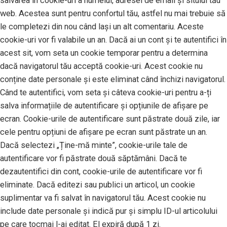
salvarea în cookie-uri a numelui, adresei de email și sitului tău
web. Acestea sunt pentru confortul tău, astfel nu mai trebuie să
le completezi din nou când lași un alt comentariu. Aceste
cookie-uri vor fi valabile un an. Dacă ai un cont și te autentifici în
acest sit, vom seta un cookie temporar pentru a determina
dacă navigatorul tău acceptă cookie-uri. Acest cookie nu
conține date personale și este eliminat când închizi navigatorul.
Când te autentifici, vom seta și câteva cookie-uri pentru a-ți
salva informațiile de autentificare și opțiunile de afișare pe
ecran. Cookie-urile de autentificare sunt păstrate două zile, iar
cele pentru opțiuni de afișare pe ecran sunt păstrate un an.
Dacă selectezi „Ține-mă minte”, cookie-urile tale de
autentificare vor fi păstrate două săptămâni. Dacă te
dezautentifici din cont, cookie-urile de autentificare vor fi
eliminate. Dacă editezi sau publici un articol, un cookie
suplimentar va fi salvat în navigatorul tău. Acest cookie nu
include date personale și indică pur și simplu ID-ul articolului
pe care tocmai l-ai editat. El expiră după 1 zi.