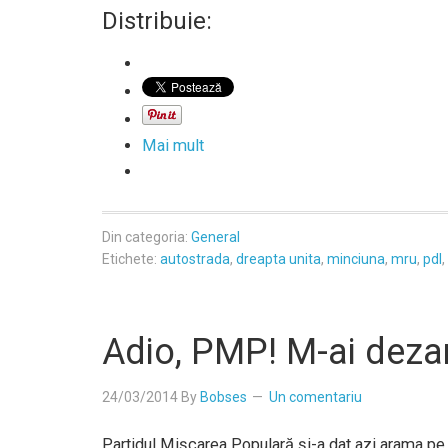
Distribuie:
Mai mult
Din categoria:
General
Etichete:
autostrada
,
dreapta unita
,
minciuna
,
mru
,
pdl
,
Adio, PMP! M-ai dezam
24/03/2014
By
Bobses
Un comentariu
Partidul Mişcarea Populară şi-a dat azi arama pe