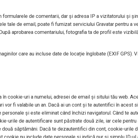
 formularele de comentarii, dar și adresa IP a vizitatorului și șiru
e tale de email, poate fi furnizat serviciului Gravatar pentru a ve
După aprobarea comentariului, fotografia ta de profil este vizibil
imaginilor care au incluse date de locație înglobate (EXIF GPS). V
 în cookie-uri a numelui, adresei de email și sitului tău web. Ace
 vor fi valabile un an. Dacă ai un cont și te autentifici în aces
personale și este eliminat când închizi navigatorul. Când te auten
okie-urile de autentificare sunt păstrate două zile, iar cele pentr
e două săptămâni. Dacă te dezautentifici din cont, cookie-urile de
st cookie nu include date personale și indică pur și simplu ID-ul a