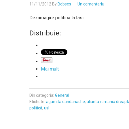
11/11/2012
By
Bobses
Un comentariu
Dezamagire politica la Iasi...
Distribuie:
Mai mult
Din categoria:
General
Etichete:
agamita dandanache
,
alianta romania dreapt
politică
,
usl