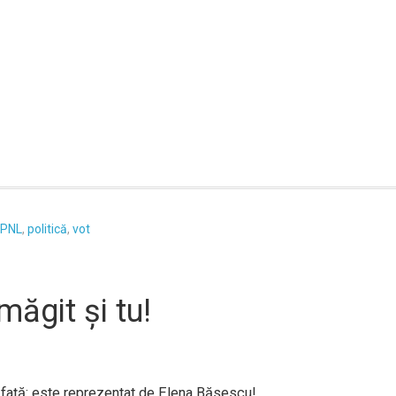
PNL
,
politică
,
vot
ăgit şi tu!
 faţă: este reprezentat de Elena Băsescu!