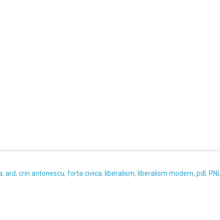
a
,
ard
,
crin antonescu
,
forta civica
,
liberalism
,
liberalism modern
,
pdl
,
PN