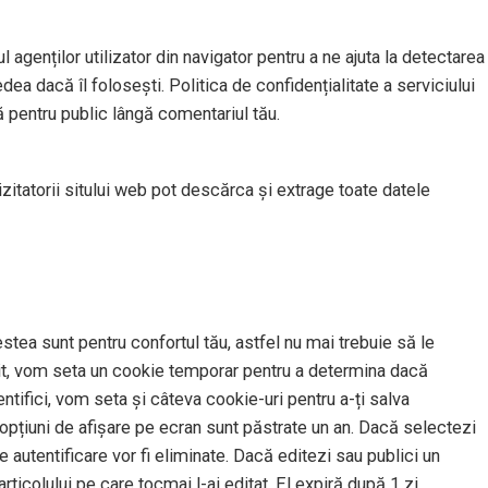
l agenților utilizator din navigator pentru a ne ajuta la detectarea
dea dacă îl folosești. Politica de confidențialitate a serviciului
ă pentru public lângă comentariul tău.
izitatorii sitului web pot descărca și extrage toate datele
stea sunt pentru confortul tău, astfel nu mai trebuie să le
t sit, vom seta un cookie temporar pentru a determina dacă
tifici, vom seta și câteva cookie-uri pentru a-ți salva
u opțiuni de afișare pe ecran sunt păstrate un an. Dacă selectezi
 autentificare vor fi eliminate. Dacă editezi sau publici un
rticolului pe care tocmai l-ai editat. El expiră după 1 zi.