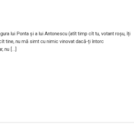
gura lui Ponta și a lui Antonescu (atît timp cît tu, votant roșu, îți
cît tine, nu mă simt cu nimic vinovat dacă-ți întorc
, nu […]