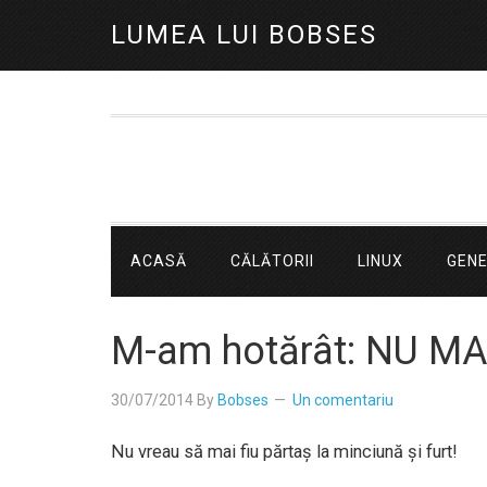
LUMEA LUI BOBSES
ACASĂ
CĂLĂTORII
LINUX
GEN
M-am hotărât: NU MA
30/07/2014
By
Bobses
Un comentariu
Nu vreau să mai fiu părtaș la minciună și furt!