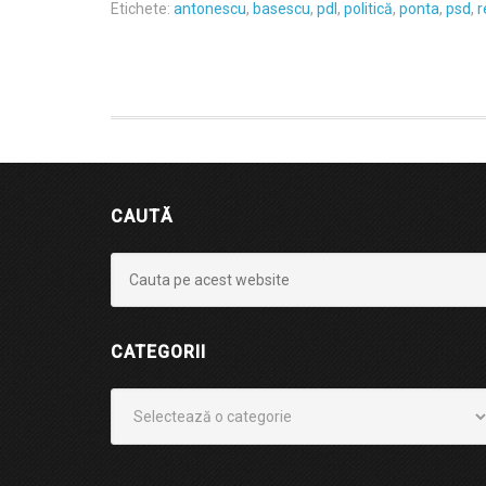
Etichete:
antonescu
,
basescu
,
pdl
,
politică
,
ponta
,
psd
,
r
CAUTĂ
CATEGORII
Categorii