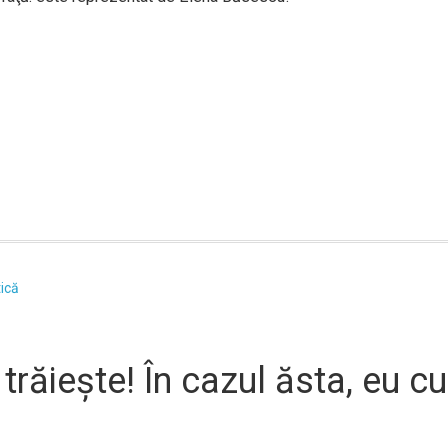
tică
ăiește! În cazul ăsta, eu cu