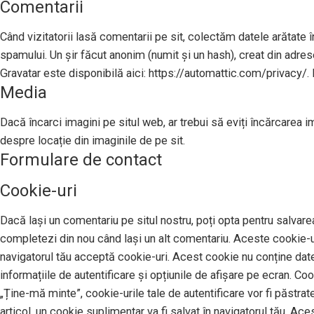
Comentarii
Când vizitatorii lasă comentarii pe sit, colectăm datele arătate în
spamului. Un șir făcut anonim (numit și un hash), creat din adresel
Gravatar este disponibilă aici: https://automattic.com/privacy/. 
Media
Dacă încarci imagini pe situl web, ar trebui să eviți încărcarea 
despre locație din imaginile de pe sit.
Formulare de contact
Cookie-uri
Dacă lași un comentariu pe situl nostru, poți opta pentru salvarea
completezi din nou când lași un alt comentariu. Aceste cookie-uri
navigatorul tău acceptă cookie-uri. Acest cookie nu conține date 
informațiile de autentificare și opțiunile de afișare pe ecran. Co
„Ține-mă minte”, cookie-urile tale de autentificare vor fi păstrat
articol, un cookie suplimentar va fi salvat în navigatorul tău. Ace