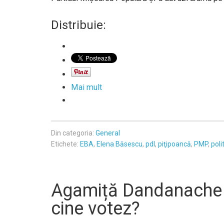
Distribuie:
Mai mult
Din categoria:
General
Etichete:
EBA
,
Elena Băsescu
,
pdl
,
piţipoancă
,
PMP
,
poli
Agamiță Dandanache tr
cine votez?