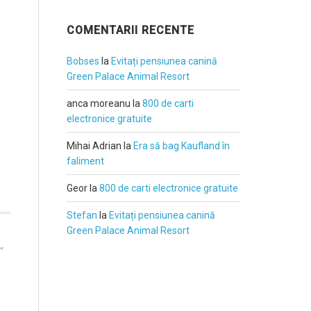
COMENTARII RECENTE
Bobses
la
Evitați pensiunea canină
Green Palace Animal Resort
anca moreanu
la
800 de carti
electronice gratuite
Mihai Adrian
la
Era să bag Kaufland în
faliment
Geor
la
800 de carti electronice gratuite
Stefan
la
Evitați pensiunea canină
Green Palace Animal Resort
L
,