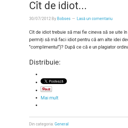
Cît de idiot...
30/07/2012
By
Bobses
Lasă un comentariu
Cît de idiot trebuie să mai fie cineva să se uite în 
permiți să mă faci idiot pentru că am alte idei de
"complimentul")? După ce că e un plagiator ordinar
Distribuie:
Mai mult
Din categoria:
General