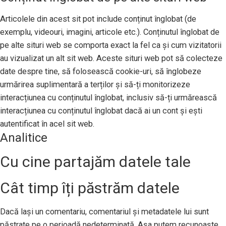
Articolele din acest sit pot include conținut înglobat (de
exemplu, videouri, imagini, articole etc.). Conținutul înglobat de
pe alte situri web se comporta exact la fel ca și cum vizitatorii
au vizualizat un alt sit web. Aceste situri web pot să colecteze
date despre tine, să folosească cookie-uri, să înglobeze
urmărirea suplimentară a terților și să-ți monitorizeze
interacțiunea cu conținutul înglobat, inclusiv să-ți urmărească
interacțiunea cu conținutul înglobat dacă ai un cont și ești
autentificat în acel sit web.
Analitice
Cu cine partajăm datele tale
Cât timp îți păstrăm datele
Dacă lași un comentariu, comentariul și metadatele lui sunt
păstrate pe o perioadă nedeterminată. Așa putem recunoaște