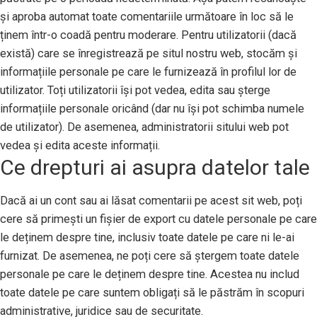
și aproba automat toate comentariile următoare în loc să le
ținem într-o coadă pentru moderare. Pentru utilizatorii (dacă
există) care se înregistrează pe situl nostru web, stocăm și
informațiile personale pe care le furnizează în profilul lor de
utilizator. Toți utilizatorii își pot vedea, edita sau șterge
informațiile personale oricând (dar nu își pot schimba numele
de utilizator). De asemenea, administratorii sitului web pot
vedea și edita aceste informații.
Ce drepturi ai asupra datelor tale
Dacă ai un cont sau ai lăsat comentarii pe acest sit web, poți
cere să primești un fișier de export cu datele personale pe care
le deținem despre tine, inclusiv toate datele pe care ni le-ai
furnizat. De asemenea, ne poți cere să ștergem toate datele
personale pe care le deținem despre tine. Acestea nu includ
toate datele pe care suntem obligați să le păstrăm în scopuri
administrative, juridice sau de securitate.