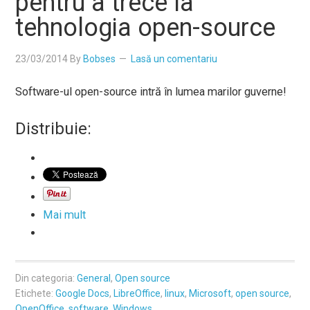
pentru a trece la
tehnologia open-source
23/03/2014
By
Bobses
Lasă un comentariu
Software-ul open-source intră în lumea marilor guverne!
Distribuie:
Mai mult
Din categoria:
General
,
Open source
Etichete:
Google Docs
,
LibreOffice
,
linux
,
Microsoft
,
open source
,
OpenOffice
,
software
,
Windows