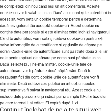
le completezi din nou când lași un alt comentariu. Aceste
cookie-uri vor fi valabile un an. Dacă ai un cont și te autentifici în
acest sit, vom seta un cookie temporar pentru a determina
dacă navigatorul tău acceptă cookie-uri. Acest cookie nu
conține date personale și este eliminat când închizi navigatorul.
Când te autentifici, vom seta și câteva cookie-uri pentru a-ți
salva informațiile de autentificare și opțiunile de afișare pe
ecran. Cookie-urile de autentificare sunt păstrate două zile, iar
cele pentru opțiuni de afișare pe ecran sunt păstrate un an.
Dacă selectezi „Ține-mă minte”, cookie-urile tale de
autentificare vor fi păstrate două săptămâni. Dacă te
dezautentifici din cont, cookie-urile de autentificare vor fi
eliminate. Dacă editezi sau publici un articol, un cookie
suplimentar va fi salvat în navigatorul tău. Acest cookie nu
include date personale și indică pur și simplu ID-ul articolului
pe care tocmai l-ai editat. El expiră după 1 zi.
Conținut înglobat de pe alte situri web