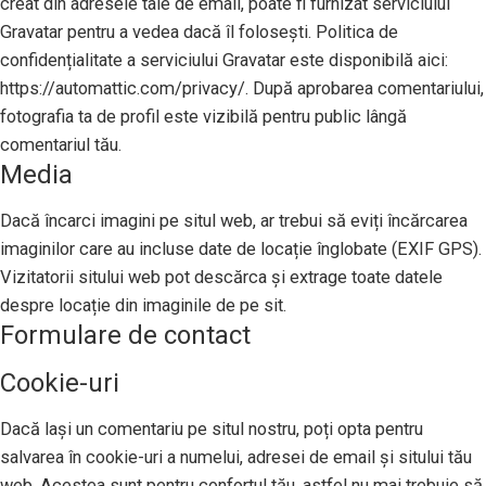
creat din adresele tale de email, poate fi furnizat serviciului
Gravatar pentru a vedea dacă îl folosești. Politica de
confidențialitate a serviciului Gravatar este disponibilă aici:
https://automattic.com/privacy/. După aprobarea comentariului,
fotografia ta de profil este vizibilă pentru public lângă
comentariul tău.
Media
Dacă încarci imagini pe situl web, ar trebui să eviți încărcarea
imaginilor care au incluse date de locație înglobate (EXIF GPS).
Vizitatorii sitului web pot descărca și extrage toate datele
despre locație din imaginile de pe sit.
Formulare de contact
Cookie-uri
Dacă lași un comentariu pe situl nostru, poți opta pentru
salvarea în cookie-uri a numelui, adresei de email și sitului tău
web. Acestea sunt pentru confortul tău, astfel nu mai trebuie să