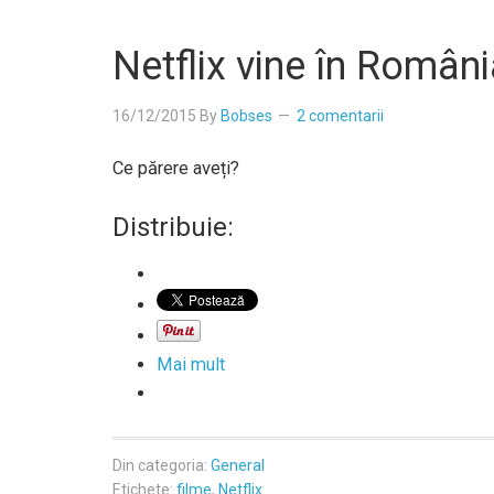
Netflix vine în Român
16/12/2015
By
Bobses
2 comentarii
Ce părere aveți?
Distribuie:
Mai mult
Din categoria:
General
Etichete:
filme
,
Netflix