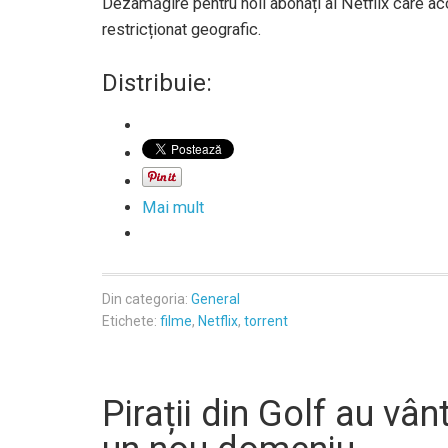
Dezamăgire pentru noii abonați ai Netflix care a
restricționat geografic.
Distribuie:
Mai mult
Din categoria:
General
Etichete:
filme
,
Netflix
,
torrent
Pirații din Golf au vâ