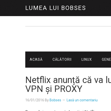
LUMEA LUI BOBSES
ACASĂ
CĂLĂTORII
LINUX
GEN
Netflix anunță că va l
VPN și PROXY
16/01/2016
By
Bobses
Lasă un comentariu