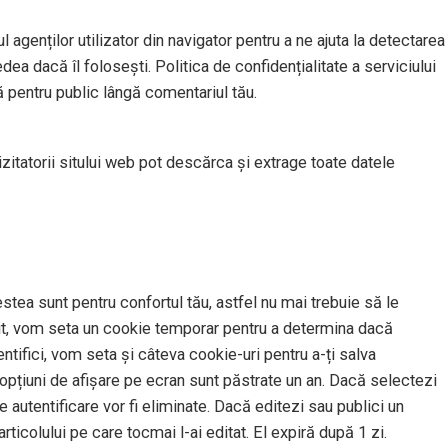
l agenților utilizator din navigator pentru a ne ajuta la detectarea
dea dacă îl folosești. Politica de confidențialitate a serviciului
ă pentru public lângă comentariul tău.
izitatorii sitului web pot descărca și extrage toate datele
stea sunt pentru confortul tău, astfel nu mai trebuie să le
t sit, vom seta un cookie temporar pentru a determina dacă
tifici, vom seta și câteva cookie-uri pentru a-ți salva
u opțiuni de afișare pe ecran sunt păstrate un an. Dacă selectezi
 autentificare vor fi eliminate. Dacă editezi sau publici un
rticolului pe care tocmai l-ai editat. El expiră după 1 zi.