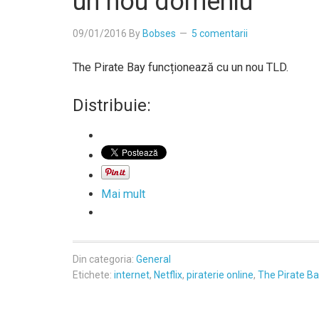
un nou domeniu
09/01/2016
By
Bobses
5 comentarii
The Pirate Bay funcționează cu un nou TLD.
Distribuie:
Mai mult
Din categoria:
General
Etichete:
internet
,
Netflix
,
piraterie online
,
The Pirate Ba