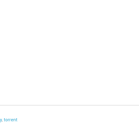
y
,
torrent