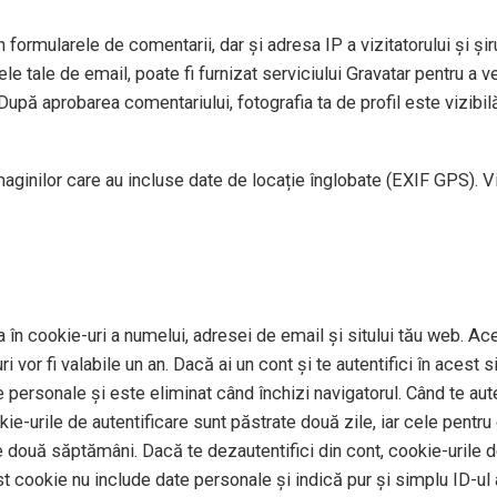
 formularele de comentarii, dar și adresa IP a vizitatorului și șiru
e tale de email, poate fi furnizat serviciului Gravatar pentru a ve
După aprobarea comentariului, fotografia ta de profil este vizibil
imaginilor care au incluse date de locație înglobate (EXIF GPS). V
 în cookie-uri a numelui, adresei de email și sitului tău web. Ace
 vor fi valabile un an. Dacă ai un cont și te autentifici în aces
personale și este eliminat când închizi navigatorul. Când te auten
okie-urile de autentificare sunt păstrate două zile, iar cele pentr
e două săptămâni. Dacă te dezautentifici din cont, cookie-urile de
st cookie nu include date personale și indică pur și simplu ID-ul a