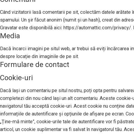
Când vizitatorii lasă comentarii pe sit, colectăm datele arătate în
spamului. Un șir făcut anonim (numit și un hash), creat din adresel
Gravatar este disponibilă aici: https://automattic.com/privacy/. 
Media
Dacă încarci imagini pe situl web, ar trebui să eviți încărcarea 
despre locație din imaginile de pe sit.
Formulare de contact
Cookie-uri
Dacă lași un comentariu pe situl nostru, poți opta pentru salvarea
completezi din nou când lași un alt comentariu. Aceste cookie-uri
navigatorul tău acceptă cookie-uri. Acest cookie nu conține date 
informațiile de autentificare și opțiunile de afișare pe ecran. Co
„Ține-mă minte”, cookie-urile tale de autentificare vor fi păstrat
articol, un cookie suplimentar va fi salvat în navigatorul tău. Ace