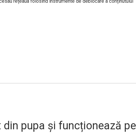
ccesau rețeaua folosind instrumente de deblocare a conținutului
nt din pupa și funcționează pe