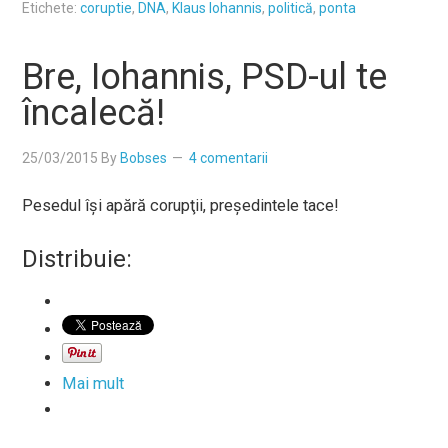
Etichete:
coruptie
,
DNA
,
Klaus Iohannis
,
politică
,
ponta
Bre, Iohannis, PSD-ul te
încalecă!
25/03/2015
By
Bobses
4 comentarii
Pesedul îşi apără corupţii, preşedintele tace!
Distribuie:
Mai mult