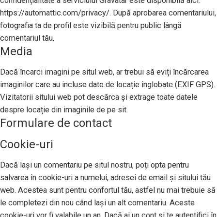
confidențialitate a serviciului Gravatar este disponibilă aici:
https://automattic.com/privacy/. După aprobarea comentariului,
fotografia ta de profil este vizibilă pentru public lângă
comentariul tău.
Media
Dacă încarci imagini pe situl web, ar trebui să eviți încărcarea
imaginilor care au incluse date de locație înglobate (EXIF GPS).
Vizitatorii sitului web pot descărca și extrage toate datele
despre locație din imaginile de pe sit.
Formulare de contact
Cookie-uri
Dacă lași un comentariu pe situl nostru, poți opta pentru
salvarea în cookie-uri a numelui, adresei de email și sitului tău
web. Acestea sunt pentru confortul tău, astfel nu mai trebuie să
le completezi din nou când lași un alt comentariu. Aceste
cookie-uri vor fi valabile un an. Dacă ai un cont și te autentifici în