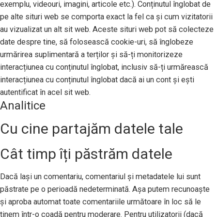
exemplu, videouri, imagini, articole etc.). Conținutul înglobat de
pe alte situri web se comporta exact la fel ca și cum vizitatorii
au vizualizat un alt sit web. Aceste situri web pot să colecteze
date despre tine, să folosească cookie-uri, să înglobeze
urmărirea suplimentară a terților și să-ți monitorizeze
interacțiunea cu conținutul înglobat, inclusiv să-ți urmărească
interacțiunea cu conținutul înglobat dacă ai un cont și ești
autentificat în acel sit web.
Analitice
Cu cine partajăm datele tale
Cât timp îți păstrăm datele
Dacă lași un comentariu, comentariul și metadatele lui sunt
păstrate pe o perioadă nedeterminată. Așa putem recunoaște
și aproba automat toate comentariile următoare în loc să le
ținem într-o coadă pentru moderare. Pentru utilizatorii (dacă