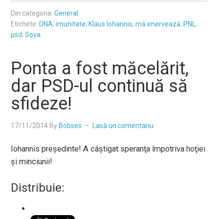
Din categoria:
General
Etichete:
DNA
,
imunitate
,
Klaus Iohannis
,
mă enervează
,
PNL
,
psd
,
Sova
Ponta a fost măcelărit,
dar PSD-ul continuă să
sfideze!
17/11/2014
By
Bobses
Lasă un comentariu
Iohannis preşedinte! A câştigat speranţa împotriva hoţiei
şi minciunii!
Distribuie: