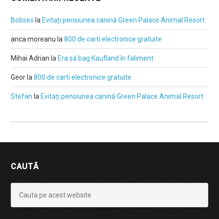
Bobses
la
Evitați pensiunea canină Green Palace Animal Resort
anca moreanu
la
800 de carti electronice gratuite
Mihai Adrian
la
Era să bag Kaufland în faliment
Geor
la
800 de carti electronice gratuite
Stefan
la
Evitați pensiunea canină Green Palace Animal Resort
CAUTĂ