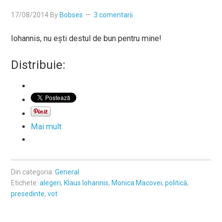
17/08/2014
By
Bobses
3 comentarii
Iohannis, nu eşti destul de bun pentru mine!
Distribuie:
Mai mult
Din categoria:
General
Etichete:
alegeri
,
Klaus Iohannis
,
Monica Macovei
,
politică
,
presedinte
,
vot