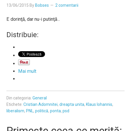
13/06/2015
By
Bobses
2 comentarii
E dorinţă, dar nu-i putinţă...
Distribuie:
Mai mult
Din categoria:
General
Etichete:
Cristian Adomnitei
,
dreapta unita
,
Klaus Iohannis
,
liberalism
,
PNL
,
politică
,
ponta
,
psd