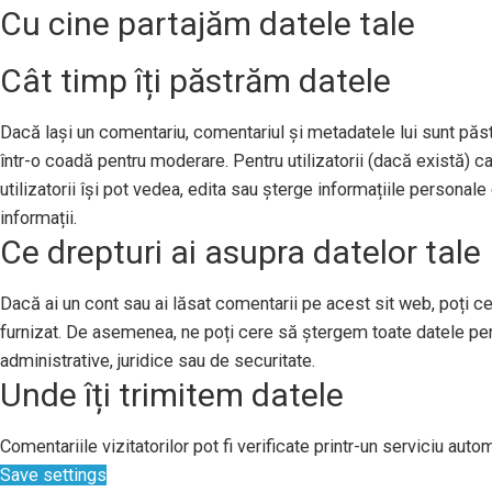
Cu cine partajăm datele tale
Cât timp îți păstrăm datele
Dacă lași un comentariu, comentariul și metadatele lui sunt pă
într-o coadă pentru moderare. Pentru utilizatorii (dacă există) ca
utilizatorii își pot vedea, edita sau șterge informațiile persona
informații.
Ce drepturi ai asupra datelor tale
Dacă ai un cont sau ai lăsat comentarii pe acest sit web, poți ce
furnizat. De asemenea, ne poți cere să ștergem toate datele per
administrative, juridice sau de securitate.
Unde îți trimitem datele
Comentariile vizitatorilor pot fi verificate printr-un serviciu au
Save settings