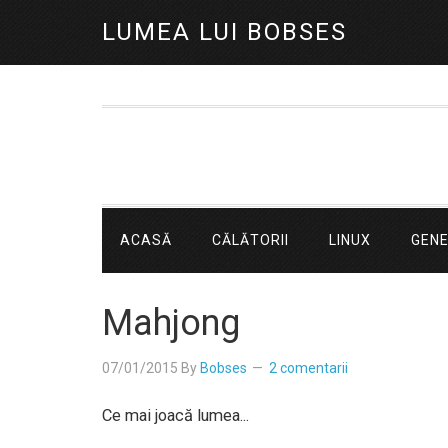
LUMEA LUI BOBSES
ACASĂ
CĂLĂTORII
LINUX
GEN
Mahjong
07/01/2015
By
Bobses
2 comentarii
Ce mai joacă lumea...