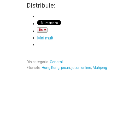
Distribuie:
Mai mult
Din categoria:
General
Etichete:
Hong Kong
,
jocuri
,
jocuri online
,
Mahjong