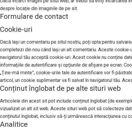
Dacă încarci imagini pe situl web, ar trebui să eviți încărcarea 
despre locație din imaginile de pe sit.
Formulare de contact
Cookie-uri
Dacă lași un comentariu pe situl nostru, poți opta pentru salvarea
completezi din nou când lași un alt comentariu. Aceste cookie-uri
navigatorul tău acceptă cookie-uri. Acest cookie nu conține date 
informațiile de autentificare și opțiunile de afișare pe ecran. Co
„Ține-mă minte”, cookie-urile tale de autentificare vor fi păstrat
articol, un cookie suplimentar va fi salvat în navigatorul tău. Ace
Conținut înglobat de pe alte situri web
Articolele din acest sit pot include conținut înglobat (de exemplu,
vizualizat un alt sit web. Aceste situri web pot să colecteze da
conținutul înglobat, inclusiv să-ți urmărească interacțiunea cu con
Analitice