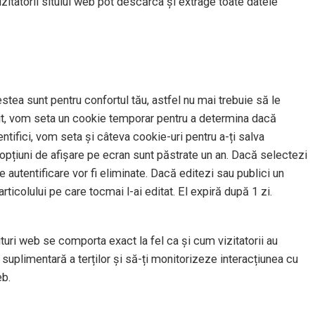
izitatorii sitului web pot descărca și extrage toate datele
stea sunt pentru confortul tău, astfel nu mai trebuie să le
t sit, vom seta un cookie temporar pentru a determina dacă
tifici, vom seta și câteva cookie-uri pentru a-ți salva
u opțiuni de afișare pe ecran sunt păstrate un an. Dacă selectezi
 autentificare vor fi eliminate. Dacă editezi sau publici un
rticolului pe care tocmai l-ai editat. El expiră după 1 zi.
situri web se comporta exact la fel ca și cum vizitatorii au
suplimentară a terților și să-ți monitorizeze interacțiunea cu
eb.