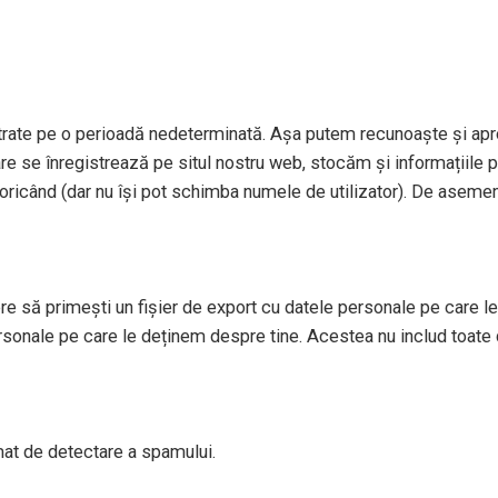
strate pe o perioadă nedeterminată. Așa putem recunoaște și apr
re se înregistrează pe situl nostru web, stocăm și informațiile per
le oricând (dar nu își pot schimba numele de utilizator). De aseme
re să primești un fișier de export cu datele personale pe care le 
sonale pe care le deținem despre tine. Acestea nu includ toate 
tomat de detectare a spamului.