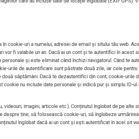
imaginilor care au incluse date de locație înglobate (EXIF GPS). V
 în cookie-uri a numelui, adresei de email și sitului tău web. Ace
 vor fi valabile un an. Dacă ai un cont și te autentifici în aces
personale și este eliminat când închizi navigatorul. Când te auten
okie-urile de autentificare sunt păstrate două zile, iar cele pentr
e două săptămâni. Dacă te dezautentifici din cont, cookie-urile de
st cookie nu include date personale și indică pur și simplu ID-ul a
 videouri, imagini, articole etc.). Conținutul înglobat de pe alte 
te despre tine, să folosească cookie-uri, să înglobeze urmărirea 
ținutul înglobat dacă ai un cont și ești autentificat în acel sit w