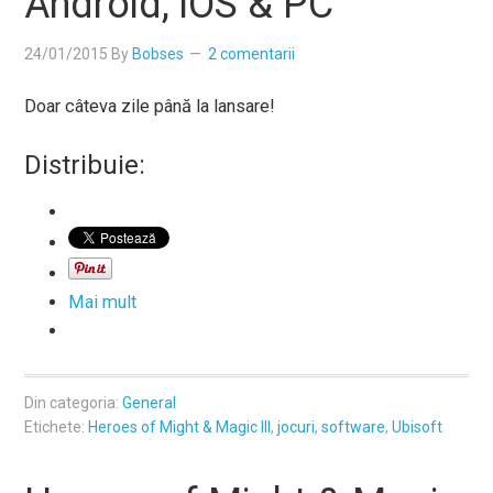
Android, iOS & PC
24/01/2015
By
Bobses
2 comentarii
Doar câteva zile până la lansare!
Distribuie:
Mai mult
Din categoria:
General
Etichete:
Heroes of Might & Magic III
,
jocuri
,
software
,
Ubisoft