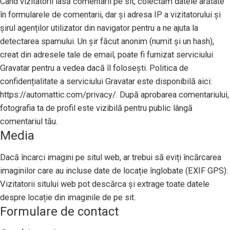
Când vizitatorii lasă comentarii pe sit, colectăm datele arătate
în formularele de comentarii, dar și adresa IP a vizitatorului și
șirul agenților utilizator din navigator pentru a ne ajuta la
detectarea spamului. Un șir făcut anonim (numit și un hash),
creat din adresele tale de email, poate fi furnizat serviciului
Gravatar pentru a vedea dacă îl folosești. Politica de
confidențialitate a serviciului Gravatar este disponibilă aici:
https://automattic.com/privacy/. După aprobarea comentariului,
fotografia ta de profil este vizibilă pentru public lângă
comentariul tău.
Media
Dacă încarci imagini pe situl web, ar trebui să eviți încărcarea
imaginilor care au incluse date de locație înglobate (EXIF GPS).
Vizitatorii sitului web pot descărca și extrage toate datele
despre locație din imaginile de pe sit.
Formulare de contact