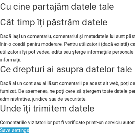
Cu cine partajăm datele tale
Cât timp îți păstrăm datele
Dacă lași un comentariu, comentariul și metadatele lui sunt pă
într-o coadă pentru moderare. Pentru utilizatorii (dacă există) ca
utilizatorii își pot vedea, edita sau șterge informațiile persona
informații.
Ce drepturi ai asupra datelor tale
Dacă ai un cont sau ai lăsat comentarii pe acest sit web, poți ce
furnizat. De asemenea, ne poți cere să ștergem toate datele per
administrative, juridice sau de securitate.
Unde îți trimitem datele
Comentariile vizitatorilor pot fi verificate printr-un serviciu au
Save settings