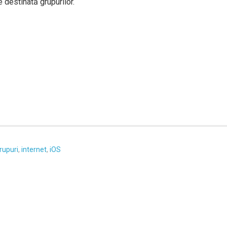
destinată grupurilor.
rupuri
,
internet
,
iOS