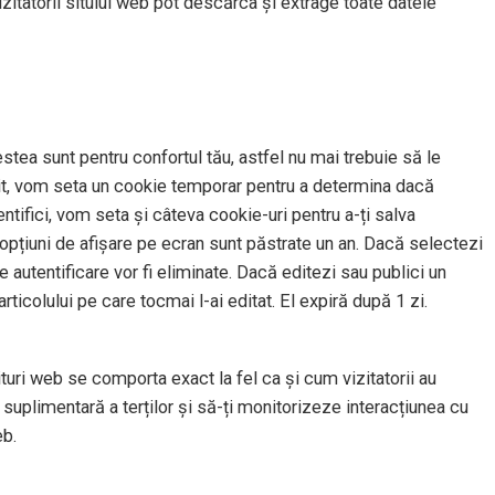
izitatorii sitului web pot descărca și extrage toate datele
stea sunt pentru confortul tău, astfel nu mai trebuie să le
t sit, vom seta un cookie temporar pentru a determina dacă
tifici, vom seta și câteva cookie-uri pentru a-ți salva
u opțiuni de afișare pe ecran sunt păstrate un an. Dacă selectezi
 autentificare vor fi eliminate. Dacă editezi sau publici un
rticolului pe care tocmai l-ai editat. El expiră după 1 zi.
situri web se comporta exact la fel ca și cum vizitatorii au
suplimentară a terților și să-ți monitorizeze interacțiunea cu
eb.