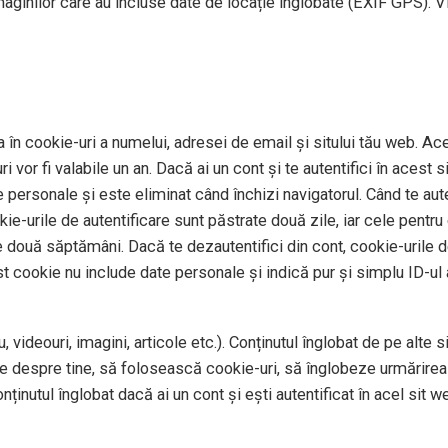
imaginilor care au incluse date de locație înglobate (EXIF GPS). V
 în cookie-uri a numelui, adresei de email și sitului tău web. Ace
 vor fi valabile un an. Dacă ai un cont și te autentifici în aces
personale și este eliminat când închizi navigatorul. Când te auten
okie-urile de autentificare sunt păstrate două zile, iar cele pentr
e două săptămâni. Dacă te dezautentifici din cont, cookie-urile de
st cookie nu include date personale și indică pur și simplu ID-ul a
 videouri, imagini, articole etc.). Conținutul înglobat de pe alte 
te despre tine, să folosească cookie-uri, să înglobeze urmărirea 
ținutul înglobat dacă ai un cont și ești autentificat în acel sit w