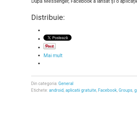
După Messenger, Facebook a lansat și o aplicație 
Distribuie:
Mai mult
Din categoria:
General
Etichete:
android
,
aplicatii gratuite
,
Facebook
,
Groups
,
g