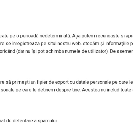
strate pe o perioadă nedeterminată. Așa putem recunoaște și apr
re se înregistrează pe situl nostru web, stocăm și informațiile per
le oricând (dar nu își pot schimba numele de utilizator). De aseme
re să primești un fișier de export cu datele personale pe care le 
sonale pe care le deținem despre tine. Acestea nu includ toate 
tomat de detectare a spamului.