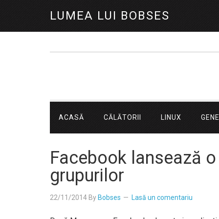
LUMEA LUI BOBSES
ACASĂ
CĂLĂTORII
LINUX
GEN
Facebook lansează o 
grupurilor
22/11/2014
By
Bobses
Lasă un comentariu