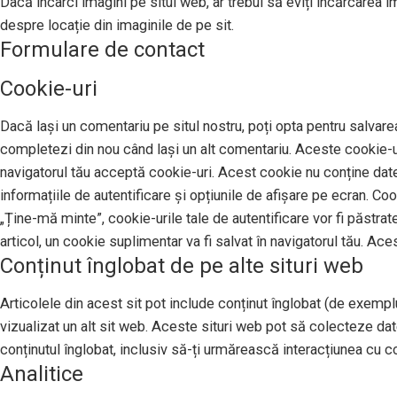
Dacă încarci imagini pe situl web, ar trebui să eviți încărcarea 
despre locație din imaginile de pe sit.
Formulare de contact
Cookie-uri
Dacă lași un comentariu pe situl nostru, poți opta pentru salvarea
completezi din nou când lași un alt comentariu. Aceste cookie-uri
navigatorul tău acceptă cookie-uri. Acest cookie nu conține date 
informațiile de autentificare și opțiunile de afișare pe ecran. Co
„Ține-mă minte”, cookie-urile tale de autentificare vor fi păstrat
articol, un cookie suplimentar va fi salvat în navigatorul tău. Ace
Conținut înglobat de pe alte situri web
Articolele din acest sit pot include conținut înglobat (de exemplu,
vizualizat un alt sit web. Aceste situri web pot să colecteze da
conținutul înglobat, inclusiv să-ți urmărească interacțiunea cu con
Analitice