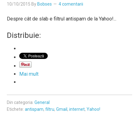
10/10/2015
By
Bobses
4 comentarii
Despre cât de slab e filtrul antispam de la Yahoo!...
Distribuie:
Mai mult
Din categoria:
General
Etichete:
antispam
,
filtru
,
Gmail
,
internet
,
Yahoo!