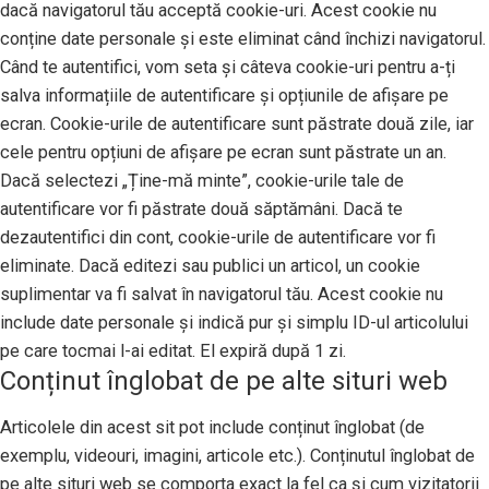
dacă navigatorul tău acceptă cookie-uri. Acest cookie nu
conține date personale și este eliminat când închizi navigatorul.
Când te autentifici, vom seta și câteva cookie-uri pentru a-ți
salva informațiile de autentificare și opțiunile de afișare pe
ecran. Cookie-urile de autentificare sunt păstrate două zile, iar
cele pentru opțiuni de afișare pe ecran sunt păstrate un an.
Dacă selectezi „Ține-mă minte”, cookie-urile tale de
autentificare vor fi păstrate două săptămâni. Dacă te
dezautentifici din cont, cookie-urile de autentificare vor fi
eliminate. Dacă editezi sau publici un articol, un cookie
suplimentar va fi salvat în navigatorul tău. Acest cookie nu
include date personale și indică pur și simplu ID-ul articolului
pe care tocmai l-ai editat. El expiră după 1 zi.
Conținut înglobat de pe alte situri web
Articolele din acest sit pot include conținut înglobat (de
exemplu, videouri, imagini, articole etc.). Conținutul înglobat de
pe alte situri web se comporta exact la fel ca și cum vizitatorii