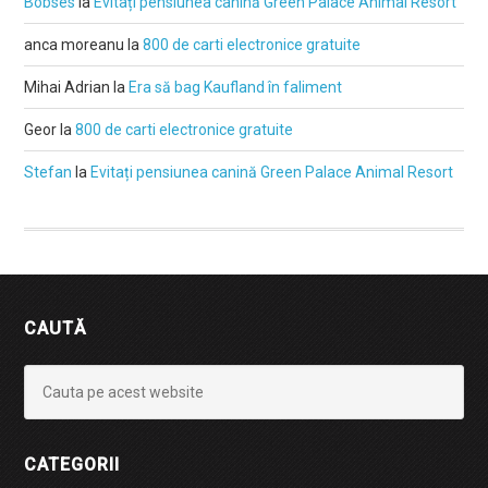
Bobses
la
Evitați pensiunea canină Green Palace Animal Resort
anca moreanu
la
800 de carti electronice gratuite
Mihai Adrian
la
Era să bag Kaufland în faliment
Geor
la
800 de carti electronice gratuite
Stefan
la
Evitați pensiunea canină Green Palace Animal Resort
CAUTĂ
CATEGORII