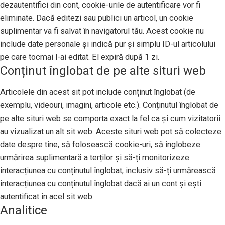
dezautentifici din cont, cookie-urile de autentificare vor fi
eliminate. Dacă editezi sau publici un articol, un cookie
suplimentar va fi salvat în navigatorul tău. Acest cookie nu
include date personale și indică pur și simplu ID-ul articolului
pe care tocmai l-ai editat. El expiră după 1 zi.
Conținut înglobat de pe alte situri web
Articolele din acest sit pot include conținut înglobat (de
exemplu, videouri, imagini, articole etc.). Conținutul înglobat de
pe alte situri web se comporta exact la fel ca și cum vizitatorii
au vizualizat un alt sit web. Aceste situri web pot să colecteze
date despre tine, să folosească cookie-uri, să înglobeze
urmărirea suplimentară a terților și să-ți monitorizeze
interacțiunea cu conținutul înglobat, inclusiv să-ți urmărească
interacțiunea cu conținutul înglobat dacă ai un cont și ești
autentificat în acel sit web.
Analitice