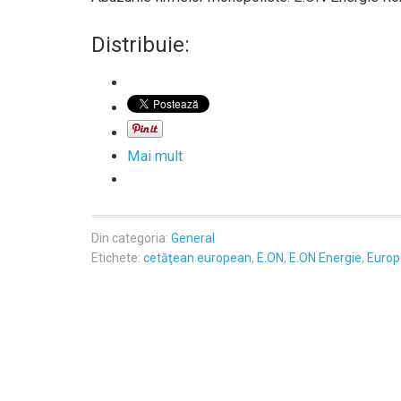
Distribuie:
Mai mult
Din categoria:
General
Etichete:
cetăţean european
,
E.ON
,
E.ON Energie
,
Europ