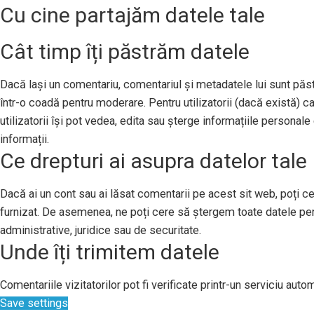
Cu cine partajăm datele tale
Cât timp îți păstrăm datele
Dacă lași un comentariu, comentariul și metadatele lui sunt pă
într-o coadă pentru moderare. Pentru utilizatorii (dacă există) ca
utilizatorii își pot vedea, edita sau șterge informațiile persona
informații.
Ce drepturi ai asupra datelor tale
Dacă ai un cont sau ai lăsat comentarii pe acest sit web, poți ce
furnizat. De asemenea, ne poți cere să ștergem toate datele per
administrative, juridice sau de securitate.
Unde îți trimitem datele
Comentariile vizitatorilor pot fi verificate printr-un serviciu au
Save settings