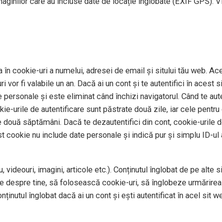
imaginilor care au incluse date de locație înglobate (EXIF GPS). V
 în cookie-uri a numelui, adresei de email și sitului tău web. Ace
 vor fi valabile un an. Dacă ai un cont și te autentifici în aces
personale și este eliminat când închizi navigatorul. Când te auten
okie-urile de autentificare sunt păstrate două zile, iar cele pentr
e două săptămâni. Dacă te dezautentifici din cont, cookie-urile de
st cookie nu include date personale și indică pur și simplu ID-ul a
 videouri, imagini, articole etc.). Conținutul înglobat de pe alte 
te despre tine, să folosească cookie-uri, să înglobeze urmărirea 
ținutul înglobat dacă ai un cont și ești autentificat în acel sit w