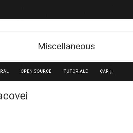
Miscellaneous
ERAL
OPEN SOURCE
TUTORIALE
CĂRŢI
acovei