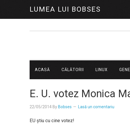
LUMEA LUI BOBSES
ACASĂ
CĂLĂTORII
LINUX
GEN
E. U. votez Monica M
22/05/2014
By
Bobses
Lasă un comentariu
EU ştiu cu cine votez!