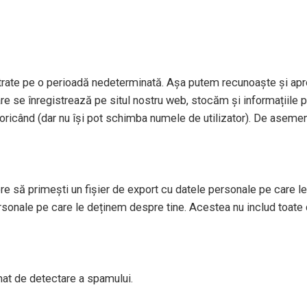
strate pe o perioadă nedeterminată. Așa putem recunoaște și apr
re se înregistrează pe situl nostru web, stocăm și informațiile per
le oricând (dar nu își pot schimba numele de utilizator). De aseme
re să primești un fișier de export cu datele personale pe care le 
sonale pe care le deținem despre tine. Acestea nu includ toate 
tomat de detectare a spamului.