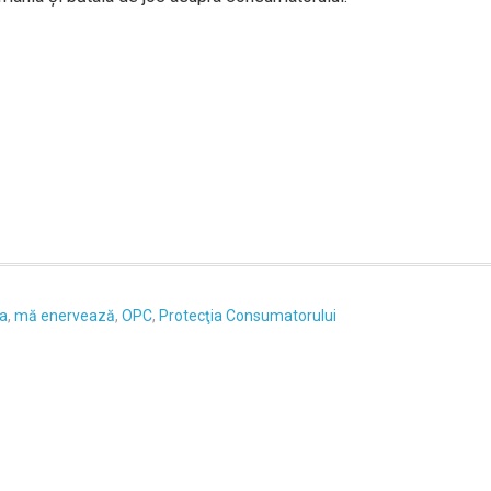
a
,
mă enervează
,
OPC
,
Protecţia Consumatorului