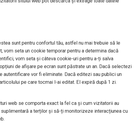
izitatorii sitului web pot descărca și extrage toate datele
stea sunt pentru confortul tău, astfel nu mai trebuie să le
t sit, vom seta un cookie temporar pentru a determina dacă
tifici, vom seta și câteva cookie-uri pentru a-ți salva
u opțiuni de afișare pe ecran sunt păstrate un an. Dacă selectezi
 autentificare vor fi eliminate. Dacă editezi sau publici un
rticolului pe care tocmai l-ai editat. El expiră după 1 zi.
situri web se comporta exact la fel ca și cum vizitatorii au
suplimentară a terților și să-ți monitorizeze interacțiunea cu
eb.