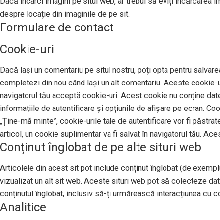
Dacă încarci imagini pe situl web, ar trebui să eviți încărcarea 
despre locație din imaginile de pe sit.
Formulare de contact
Cookie-uri
Dacă lași un comentariu pe situl nostru, poți opta pentru salvarea
completezi din nou când lași un alt comentariu. Aceste cookie-uri
navigatorul tău acceptă cookie-uri. Acest cookie nu conține date 
informațiile de autentificare și opțiunile de afișare pe ecran. Co
„Ține-mă minte”, cookie-urile tale de autentificare vor fi păstrat
articol, un cookie suplimentar va fi salvat în navigatorul tău. Ace
Conținut înglobat de pe alte situri web
Articolele din acest sit pot include conținut înglobat (de exemplu,
vizualizat un alt sit web. Aceste situri web pot să colecteze da
conținutul înglobat, inclusiv să-ți urmărească interacțiunea cu con
Analitice