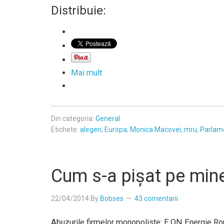
Distribuie:
Mai mult
Din categoria:
General
Etichete:
alegeri
,
Europa
,
Monica Macovei
,
mru
,
Parlam
Cum s-a pişat pe min
22/04/2014
By
Bobses
43 comentarii
Abuzurile firmelor monopoliste: E.ON Energie Rom