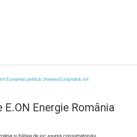
ent European
,
politică
,
Uniunea Europeană
,
vot
e E.ON Energie România
ânia şi bătaia de joc asupra consumatorului.