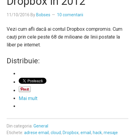
Dropbox în 2012
11/10/2016
By
Bobses
10 comentarii
Vezi cum afli dacă ai contul Dropbox compromis. Cum
cauți prin cele peste 68 de milioane de linii postate la
liber pe internet.
Distribuie:
Mai mult
Din categoria:
General
Etichete:
adrese email
,
cloud
,
Dropbox
,
email
,
hack
,
mesaje