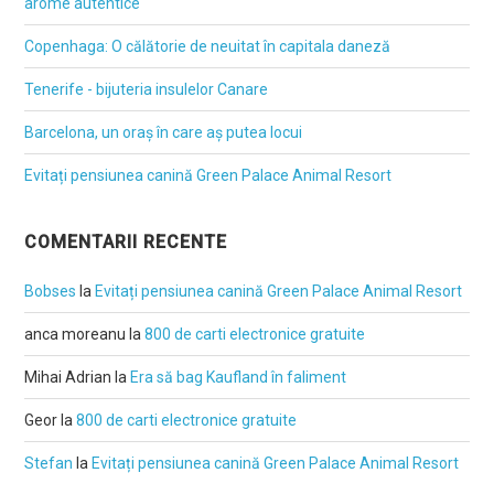
arome autentice
Copenhaga: O călătorie de neuitat în capitala daneză
Tenerife - bijuteria insulelor Canare
Barcelona, un oraș în care aș putea locui
Evitați pensiunea canină Green Palace Animal Resort
COMENTARII RECENTE
Bobses
la
Evitați pensiunea canină Green Palace Animal Resort
anca moreanu
la
800 de carti electronice gratuite
Mihai Adrian
la
Era să bag Kaufland în faliment
Geor
la
800 de carti electronice gratuite
Stefan
la
Evitați pensiunea canină Green Palace Animal Resort