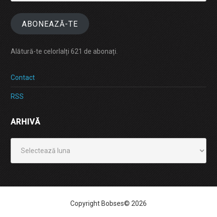
email
ABONEAZĂ-TE
Alătură-te celorlalți 621 de abonați.
Contact
RSS
ARHIVĂ
Arhivă
Copyright Bobses© 2026