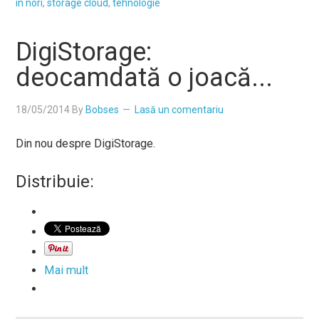
în nori
,
storage cloud
,
tehnologie
DigiStorage:
deocamdată o joacă...
18/05/2014
By
Bobses
Lasă un comentariu
Din nou despre DigiStorage.
Distribuie:
Mai mult