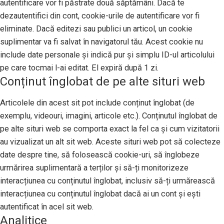
autentificare vor fi păstrate două săptămâni. Dacă te
dezautentifici din cont, cookie-urile de autentificare vor fi
eliminate. Dacă editezi sau publici un articol, un cookie
suplimentar va fi salvat în navigatorul tău. Acest cookie nu
include date personale și indică pur și simplu ID-ul articolului
pe care tocmai l-ai editat. El expiră după 1 zi.
Conținut înglobat de pe alte situri web
Articolele din acest sit pot include conținut înglobat (de
exemplu, videouri, imagini, articole etc.). Conținutul înglobat de
pe alte situri web se comporta exact la fel ca și cum vizitatorii
au vizualizat un alt sit web. Aceste situri web pot să colecteze
date despre tine, să folosească cookie-uri, să înglobeze
urmărirea suplimentară a terților și să-ți monitorizeze
interacțiunea cu conținutul înglobat, inclusiv să-ți urmărească
interacțiunea cu conținutul înglobat dacă ai un cont și ești
autentificat în acel sit web.
Analitice