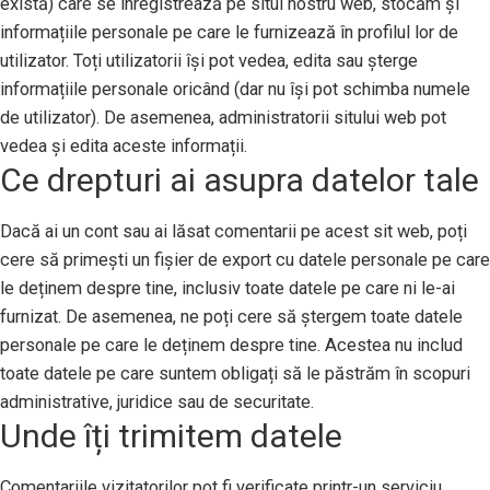
există) care se înregistrează pe situl nostru web, stocăm și
informațiile personale pe care le furnizează în profilul lor de
utilizator. Toți utilizatorii își pot vedea, edita sau șterge
informațiile personale oricând (dar nu își pot schimba numele
de utilizator). De asemenea, administratorii sitului web pot
vedea și edita aceste informații.
Ce drepturi ai asupra datelor tale
Dacă ai un cont sau ai lăsat comentarii pe acest sit web, poți
cere să primești un fișier de export cu datele personale pe care
le deținem despre tine, inclusiv toate datele pe care ni le-ai
furnizat. De asemenea, ne poți cere să ștergem toate datele
personale pe care le deținem despre tine. Acestea nu includ
toate datele pe care suntem obligați să le păstrăm în scopuri
administrative, juridice sau de securitate.
Unde îți trimitem datele
Comentariile vizitatorilor pot fi verificate printr-un serviciu