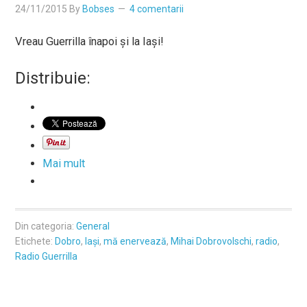
24/11/2015
By
Bobses
4 comentarii
Vreau Guerrilla înapoi și la Iași!
Distribuie:
Mai mult
Din categoria:
General
Etichete:
Dobro
,
Iași
,
mă enervează
,
Mihai Dobrovolschi
,
radio
,
Radio Guerrilla