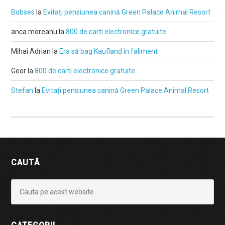
Bobses
la
Evitați pensiunea canină Green Palace Animal Resort
anca moreanu
la
800 de carti electronice gratuite
Mihai Adrian
la
Era să bag Kaufland în faliment
Geor
la
800 de carti electronice gratuite
Stefan
la
Evitați pensiunea canină Green Palace Animal Resort
CAUTĂ