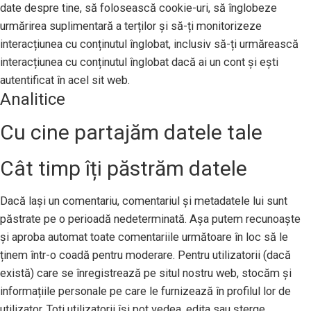
date despre tine, să folosească cookie-uri, să înglobeze
urmărirea suplimentară a terților și să-ți monitorizeze
interacțiunea cu conținutul înglobat, inclusiv să-ți urmărească
interacțiunea cu conținutul înglobat dacă ai un cont și ești
autentificat în acel sit web.
Analitice
Cu cine partajăm datele tale
Cât timp îți păstrăm datele
Dacă lași un comentariu, comentariul și metadatele lui sunt
păstrate pe o perioadă nedeterminată. Așa putem recunoaște
și aproba automat toate comentariile următoare în loc să le
ținem într-o coadă pentru moderare. Pentru utilizatorii (dacă
există) care se înregistrează pe situl nostru web, stocăm și
informațiile personale pe care le furnizează în profilul lor de
utilizator. Toți utilizatorii își pot vedea, edita sau șterge