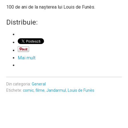
100 de ani de la nașterea lui Louis de Funès.
Distribuie:
Mai mult
Din categoria:
General
Etichete:
comic
,
filme
,
Jandarmul
,
Louis de Funès