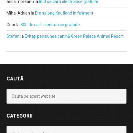
anca moreanu
la
800 de carti electronice gratuite
Mihai Adrian
la
Era să bag Kaufland în faliment
Geor
la
800 de carti electronice gratuite
Stefan
la
Evitați pensiunea canină Green Palace Animal Resort
CAUTĂ
CATEGORII
Categorii