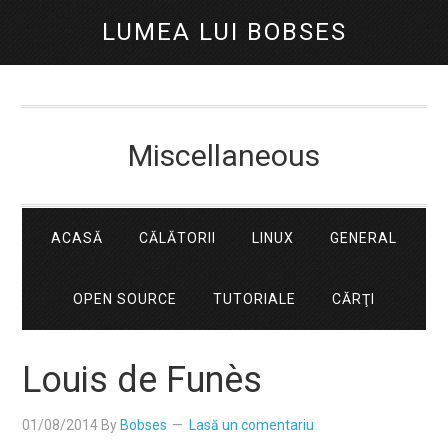
LUMEA LUI BOBSES
Miscellaneous
ACASĂ
CĂLĂTORII
LINUX
GENERAL
OPEN SOURCE
TUTORIALE
CĂRŢI
Louis de Funès
01/08/2014
By
Bobses
Lasă un comentariu