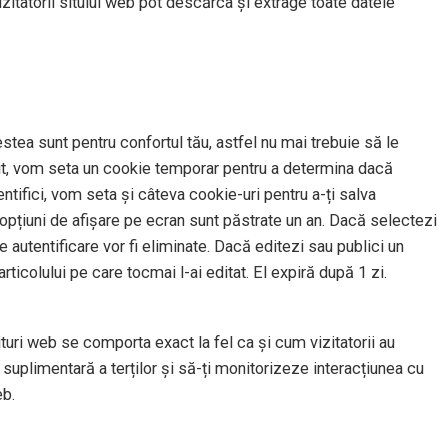
izitatorii sitului web pot descărca și extrage toate datele
stea sunt pentru confortul tău, astfel nu mai trebuie să le
t sit, vom seta un cookie temporar pentru a determina dacă
tifici, vom seta și câteva cookie-uri pentru a-ți salva
u opțiuni de afișare pe ecran sunt păstrate un an. Dacă selectezi
 autentificare vor fi eliminate. Dacă editezi sau publici un
rticolului pe care tocmai l-ai editat. El expiră după 1 zi.
situri web se comporta exact la fel ca și cum vizitatorii au
suplimentară a terților și să-ți monitorizeze interacțiunea cu
eb.