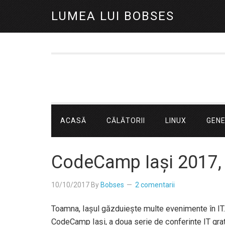
LUMEA LUI BOBSES
ACASĂ
CĂLĂTORII
LINUX
GEN
CodeCamp Iași 2017, 
10/10/2017
By
Bobses
2 comentarii
Toamna, Iașul găzduiește multe evenimente în IT. 
CodeCamp Iași, a doua serie de conferințe IT gra