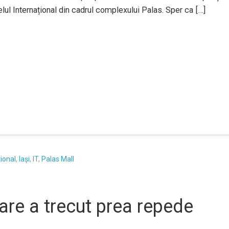
ul Internațional din cadrul complexului Palas. Sper ca […]
tional
,
Iași
,
IT
,
Palas Mall
are a trecut prea repede