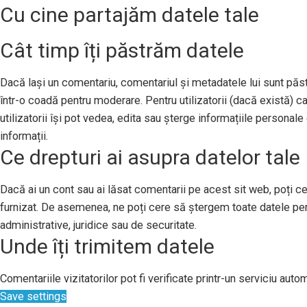
Cu cine partajăm datele tale
Cât timp îți păstrăm datele
Dacă lași un comentariu, comentariul și metadatele lui sunt pă
într-o coadă pentru moderare. Pentru utilizatorii (dacă există) ca
utilizatorii își pot vedea, edita sau șterge informațiile persona
informații.
Ce drepturi ai asupra datelor tale
Dacă ai un cont sau ai lăsat comentarii pe acest sit web, poți ce
furnizat. De asemenea, ne poți cere să ștergem toate datele per
administrative, juridice sau de securitate.
Unde îți trimitem datele
Comentariile vizitatorilor pot fi verificate printr-un serviciu au
Save settings