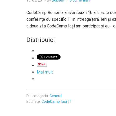
13/05/2017
By
Bobses
5 comentarii
CodeCamp România aniversează 10 ani. Este cea
conferințe cu specific IT în întreaga țară. Ieri și 
a doua zi a CodeCamp Iași am participat și eu - ca
Distribuie:
Mai mult
Din categoria:
General
Etichete:
CodeCamp
,
Iași
,
IT