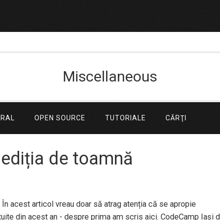
Miscellaneous
ERAL
OPEN SOURCE
TUTORIALE
CĂRŢI
ediția de toamnă
În acest articol vreau doar să atrag atenția că se apropie
tuite din acest an - despre prima am scris aici. CodeCamp Iași 