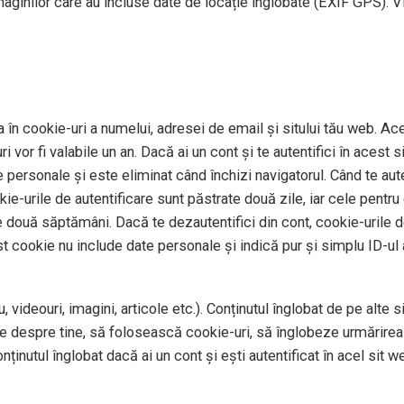
imaginilor care au incluse date de locație înglobate (EXIF GPS). V
 în cookie-uri a numelui, adresei de email și sitului tău web. Ace
 vor fi valabile un an. Dacă ai un cont și te autentifici în aces
personale și este eliminat când închizi navigatorul. Când te auten
okie-urile de autentificare sunt păstrate două zile, iar cele pentr
e două săptămâni. Dacă te dezautentifici din cont, cookie-urile de
st cookie nu include date personale și indică pur și simplu ID-ul a
 videouri, imagini, articole etc.). Conținutul înglobat de pe alte 
te despre tine, să folosească cookie-uri, să înglobeze urmărirea 
ținutul înglobat dacă ai un cont și ești autentificat în acel sit w