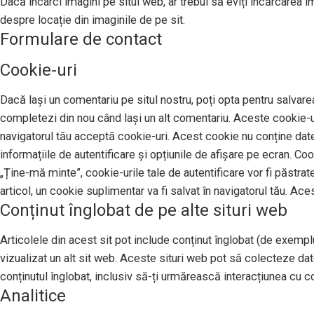
Dacă încarci imagini pe situl web, ar trebui să eviți încărcarea 
despre locație din imaginile de pe sit.
Formulare de contact
Cookie-uri
Dacă lași un comentariu pe situl nostru, poți opta pentru salvarea
completezi din nou când lași un alt comentariu. Aceste cookie-uri
navigatorul tău acceptă cookie-uri. Acest cookie nu conține date 
informațiile de autentificare și opțiunile de afișare pe ecran. Co
„Ține-mă minte”, cookie-urile tale de autentificare vor fi păstrat
articol, un cookie suplimentar va fi salvat în navigatorul tău. Ace
Conținut înglobat de pe alte situri web
Articolele din acest sit pot include conținut înglobat (de exemplu,
vizualizat un alt sit web. Aceste situri web pot să colecteze da
conținutul înglobat, inclusiv să-ți urmărească interacțiunea cu con
Analitice