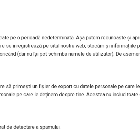
strate pe o perioadă nedeterminată. Așa putem recunoaște și apr
re se înregistrează pe situl nostru web, stocăm și informațiile per
le oricând (dar nu își pot schimba numele de utilizator). De aseme
re să primești un fișier de export cu datele personale pe care le 
sonale pe care le deținem despre tine. Acestea nu includ toate 
tomat de detectare a spamului.