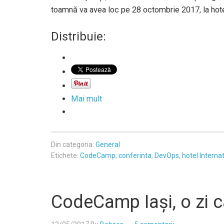
toamnă va avea loc pe 28 octombrie 2017, la hotel
Distribuie:
Mai mult
Din categoria:
General
Etichete:
CodeCamp
,
conferinta
,
DevOps
,
hotel Interna
CodeCamp Iași, o zi c