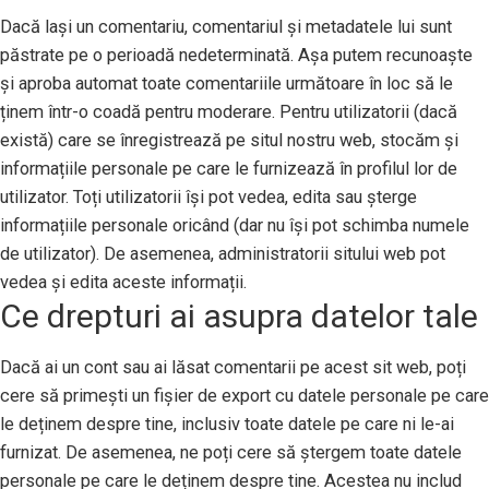
Dacă lași un comentariu, comentariul și metadatele lui sunt
păstrate pe o perioadă nedeterminată. Așa putem recunoaște
și aproba automat toate comentariile următoare în loc să le
ținem într-o coadă pentru moderare. Pentru utilizatorii (dacă
există) care se înregistrează pe situl nostru web, stocăm și
informațiile personale pe care le furnizează în profilul lor de
utilizator. Toți utilizatorii își pot vedea, edita sau șterge
informațiile personale oricând (dar nu își pot schimba numele
de utilizator). De asemenea, administratorii sitului web pot
vedea și edita aceste informații.
Ce drepturi ai asupra datelor tale
Dacă ai un cont sau ai lăsat comentarii pe acest sit web, poți
cere să primești un fișier de export cu datele personale pe care
le deținem despre tine, inclusiv toate datele pe care ni le-ai
furnizat. De asemenea, ne poți cere să ștergem toate datele
personale pe care le deținem despre tine. Acestea nu includ