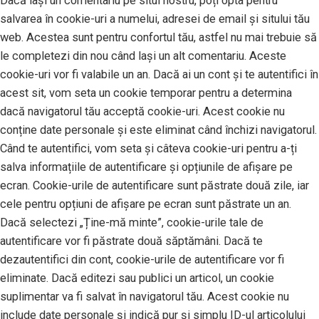
Dacă lași un comentariu pe situl nostru, poți opta pentru
salvarea în cookie-uri a numelui, adresei de email și sitului tău
web. Acestea sunt pentru confortul tău, astfel nu mai trebuie să
le completezi din nou când lași un alt comentariu. Aceste
cookie-uri vor fi valabile un an. Dacă ai un cont și te autentifici în
acest sit, vom seta un cookie temporar pentru a determina
dacă navigatorul tău acceptă cookie-uri. Acest cookie nu
conține date personale și este eliminat când închizi navigatorul.
Când te autentifici, vom seta și câteva cookie-uri pentru a-ți
salva informațiile de autentificare și opțiunile de afișare pe
ecran. Cookie-urile de autentificare sunt păstrate două zile, iar
cele pentru opțiuni de afișare pe ecran sunt păstrate un an.
Dacă selectezi „Ține-mă minte”, cookie-urile tale de
autentificare vor fi păstrate două săptămâni. Dacă te
dezautentifici din cont, cookie-urile de autentificare vor fi
eliminate. Dacă editezi sau publici un articol, un cookie
suplimentar va fi salvat în navigatorul tău. Acest cookie nu
include date personale și indică pur și simplu ID-ul articolului