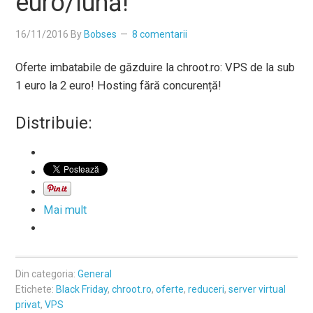
euro/lună!
16/11/2016
By
Bobses
8 comentarii
Oferte imbatabile de găzduire la chroot.ro: VPS de la sub
1 euro la 2 euro! Hosting fără concurență!
Distribuie:
Mai mult
Din categoria:
General
Etichete:
Black Friday
,
chroot.ro
,
oferte
,
reduceri
,
server virtual
privat
,
VPS