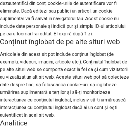
dezautentifici din cont, cookie-urile de autentificare vor fi
eliminate. Dacă editezi sau publici un articol, un cookie
suplimentar va fi salvat în navigatorul tău. Acest cookie nu
include date personale și indică pur și simplu ID-ul articolului
pe care tocmai l-ai editat. El expiră după 1 zi.
Conținut înglobat de pe alte situri web
Articolele din acest sit pot include conținut înglobat (de
exemplu, videouri, imagini, articole etc.). Conținutul înglobat de
pe alte situri web se comporta exact la fel ca și cum vizitatorii
au vizualizat un alt sit web. Aceste situri web pot să colecteze
date despre tine, să folosească cookie-uri, să înglobeze
urmărirea suplimentară a terților și să-ți monitorizeze
interacțiunea cu conținutul înglobat, inclusiv să-ți urmărească
interacțiunea cu conținutul înglobat dacă ai un cont și ești
autentificat în acel sit web.
Analitice