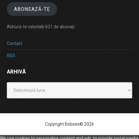
ABONEAZĂ-TE
Alătură-te celorlalți 621 de abonați.
Contact
RSS
ARHIVĂ
Arhivă
Copyright Bobses© 2026
We use cookies to personalise content and ads, to provide social media