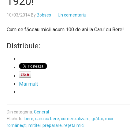
1920!
10/03/2014
By
Bobses
Un comentariu
Cum se făceau micii acum 100 de ani la Caru' cu Bere!
Distribuie:
Mai mult
Din categoria:
General
Etichete:
bere
,
caru cu bere
,
comercializare
,
grătar
,
mici
româneşti
,
mititei
,
preparare
,
reţetă mici