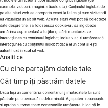
Articolele din acest sit pot include conținut înglobat (de
exemplu, videouri, imagini, articole etc.). Conținutul înglobat de
pe alte situri web se comporta exact la fel ca și cum vizitatorii
au vizualizat un alt sit web. Aceste situri web pot să colecteze
date despre tine, să folosească cookie-uri, să înglobeze
urmărirea suplimentară a terților și să-ți monitorizeze
interacțiunea cu conținutul înglobat, inclusiv să-ți urmărească
interacțiunea cu conținutul înglobat dacă ai un cont și ești
autentificat în acel sit web.
Analitice
Cu cine partajăm datele tale
Cât timp îți păstrăm datele
Dacă lași un comentariu, comentariul și metadatele lui sunt
păstrate pe o perioadă nedeterminată. Așa putem recunoaște
și aproba automat toate comentariile următoare în loc să le