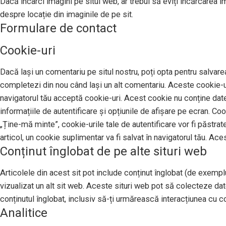
Dacă încarci imagini pe situl web, ar trebui să eviți încărcarea 
despre locație din imaginile de pe sit.
Formulare de contact
Cookie-uri
Dacă lași un comentariu pe situl nostru, poți opta pentru salvarea
completezi din nou când lași un alt comentariu. Aceste cookie-uri
navigatorul tău acceptă cookie-uri. Acest cookie nu conține date 
informațiile de autentificare și opțiunile de afișare pe ecran. Co
„Ține-mă minte”, cookie-urile tale de autentificare vor fi păstrat
articol, un cookie suplimentar va fi salvat în navigatorul tău. Ace
Conținut înglobat de pe alte situri web
Articolele din acest sit pot include conținut înglobat (de exemplu,
vizualizat un alt sit web. Aceste situri web pot să colecteze da
conținutul înglobat, inclusiv să-ți urmărească interacțiunea cu con
Analitice