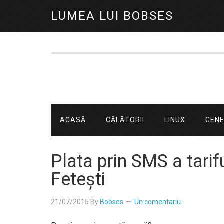
LUMEA LUI BOBSES
ACASĂ
CĂLĂTORII
LINUX
GEN
Plata prin SMS a tarif
Fetești
21/07/2015
By
Bobses
Un comentariu