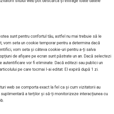
izitatorii sitului web pot descărca și extrage toate datele
stea sunt pentru confortul tău, astfel nu mai trebuie să le
t sit, vom seta un cookie temporar pentru a determina dacă
tifici, vom seta și câteva cookie-uri pentru a-ți salva
u opțiuni de afișare pe ecran sunt păstrate un an. Dacă selectezi
 autentificare vor fi eliminate. Dacă editezi sau publici un
rticolului pe care tocmai l-ai editat. El expiră după 1 zi.
situri web se comporta exact la fel ca și cum vizitatorii au
suplimentară a terților și să-ți monitorizeze interacțiunea cu
eb.