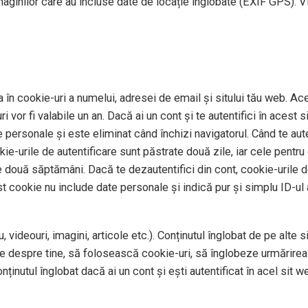
imaginilor care au incluse date de locație înglobate (EXIF GPS). V
 în cookie-uri a numelui, adresei de email și sitului tău web. Ace
 vor fi valabile un an. Dacă ai un cont și te autentifici în aces
personale și este eliminat când închizi navigatorul. Când te auten
okie-urile de autentificare sunt păstrate două zile, iar cele pentr
e două săptămâni. Dacă te dezautentifici din cont, cookie-urile de
st cookie nu include date personale și indică pur și simplu ID-ul a
 videouri, imagini, articole etc.). Conținutul înglobat de pe alte 
te despre tine, să folosească cookie-uri, să înglobeze urmărirea 
ținutul înglobat dacă ai un cont și ești autentificat în acel sit w