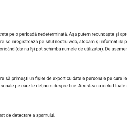
strate pe o perioadă nedeterminată. Așa putem recunoaște și apr
re se înregistrează pe situl nostru web, stocăm și informațiile per
le oricând (dar nu își pot schimba numele de utilizator). De aseme
re să primești un fișier de export cu datele personale pe care le 
sonale pe care le deținem despre tine. Acestea nu includ toate 
tomat de detectare a spamului.