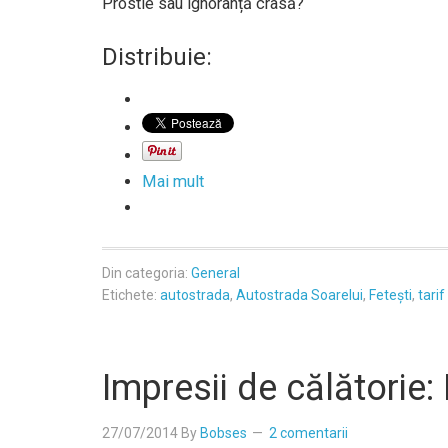
Prostie sau ignoranță crasă?
Distribuie:
Mai mult
Din categoria:
General
Etichete:
autostrada
,
Autostrada Soarelui
,
Fetești
,
tarif
Impresii de călătorie: 
27/07/2014
By
Bobses
2 comentarii