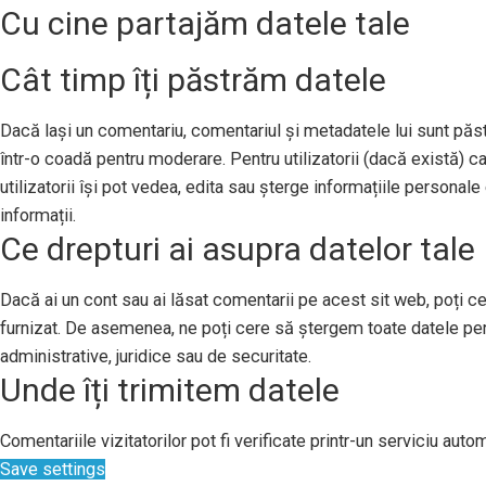
Cu cine partajăm datele tale
Cât timp îți păstrăm datele
Dacă lași un comentariu, comentariul și metadatele lui sunt pă
într-o coadă pentru moderare. Pentru utilizatorii (dacă există) ca
utilizatorii își pot vedea, edita sau șterge informațiile persona
informații.
Ce drepturi ai asupra datelor tale
Dacă ai un cont sau ai lăsat comentarii pe acest sit web, poți ce
furnizat. De asemenea, ne poți cere să ștergem toate datele per
administrative, juridice sau de securitate.
Unde îți trimitem datele
Comentariile vizitatorilor pot fi verificate printr-un serviciu au
Save settings