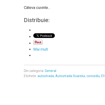
Câteva cuvinte...
Distribuie:
Mai mult
Din categoria:
General
Etichete:
autostrada
,
Autostrada Soarelui
,
concediu
,
Ef