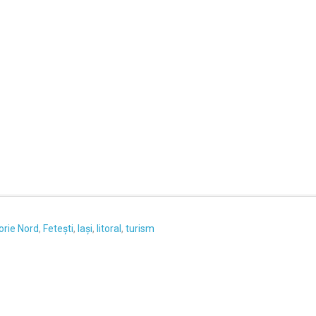
orie Nord
,
Fetești
,
Iași
,
litoral
,
turism