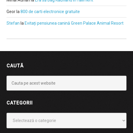
Mihai Adrian
la
Era să bag Kaufland în faliment
Geor
la
800 de carti electronice gratuite
Stefan
la
Evitați pensiunea canină Green Palace Animal Resort
CAUTĂ
CATEGORII
Categorii