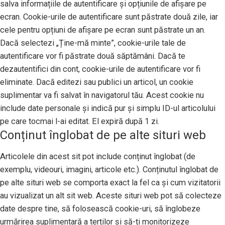
salva informațiile de autentificare și opțiunile de afișare pe
ecran. Cookie-urile de autentificare sunt păstrate două zile, iar
cele pentru opțiuni de afișare pe ecran sunt păstrate un an.
Dacă selectezi „Ține-mă minte”, cookie-urile tale de
autentificare vor fi păstrate două săptămâni. Dacă te
dezautentifici din cont, cookie-urile de autentificare vor fi
eliminate. Dacă editezi sau publici un articol, un cookie
suplimentar va fi salvat în navigatorul tău. Acest cookie nu
include date personale și indică pur și simplu ID-ul articolului
pe care tocmai l-ai editat. El expiră după 1 zi.
Conținut înglobat de pe alte situri web
Articolele din acest sit pot include conținut înglobat (de
exemplu, videouri, imagini, articole etc.). Conținutul înglobat de
pe alte situri web se comporta exact la fel ca și cum vizitatorii
au vizualizat un alt sit web. Aceste situri web pot să colecteze
date despre tine, să folosească cookie-uri, să înglobeze
urmărirea suplimentară a terților și să-ți monitorizeze