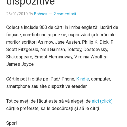
dispozitive
26/01/2019
By
Bobses
2 comentarii
Colecția include 800 de cărți în limba engleză: lucrări de
ficțiune,
non
-ficțiune și poezie, cuprinzând și lucrări ale
marilor
scriitori Asimov, Jane Austen, Philip K. Dick, F.
Scott Fitzgerald, Neil Gaiman, Tolstoy, Dostoevsky,
Shakespeare, Ernest Hemingway, Virginia Woolf și
James Joyce.
Cărțile pot fi citite pe iPad/iPhone,
Kindle
, computer,
smartphone sau alte dispozitive ereader.
Tot ce aveți de făcut este să vă alegeți de
aici (click)
cărțile preferate, să le descărcați și să le citiți.
Spor!