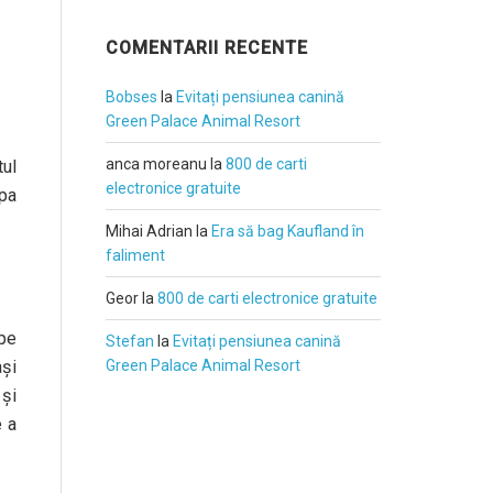
COMENTARII RECENTE
Bobses
la
Evitați pensiunea canină
Green Palace Animal Resort
anca moreanu
la
800 de carti
tul
electronice gratuite
ipa
Mihai Adrian
la
Era să bag Kaufland în
faliment
Geor
la
800 de carti electronice gratuite
 pe
Stefan
la
Evitați pensiunea canină
Green Palace Animal Resort
ași
 și
e a