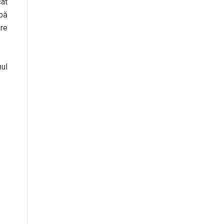
cât
ibă
re
ul