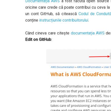
Documentația AWS
a fost făcută open source și
oricine care crede că poate contribui cu ceva la 
un cont GitHub, să citească
Codul de Condui
conține
instrucțiunile contribuitorului
.
Când cineva care citește
documentația AWS
des
Edit on GitHub
: