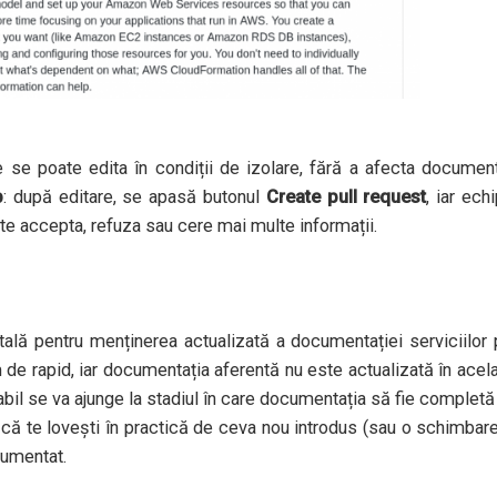
e se poate edita în condiții de izolare, fără a afecta documen
b
: după editare, se apasă butonul
Create pull request
, iar ech
e accepta, refuza sau cere mai multe informații.
ă pentru menținerea actualizată a documentației serviciilor
de rapid, iar documentația aferentă nu este actualizată în acel
robabil se va ajunge la stadiul în care documentația să fie completă
 că te lovești în practică de ceva nou introdus (sau o schimbar
cumentat.