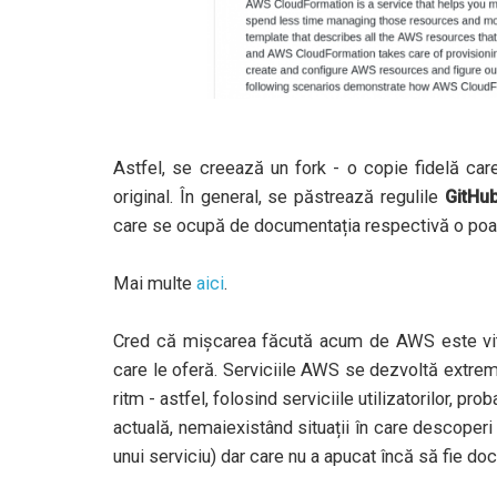
Astfel, se creează un fork - o copie fidelă car
original. În general, se păstrează regulile
GitHu
care se ocupă de documentația respectivă o poat
Mai multe
aici
.
Cred că mișcarea făcută acum de AWS este vital
care le oferă. Serviciile AWS se dezvoltă extrem 
ritm - astfel, folosind serviciile utilizatorilor, p
actuală, nemaiexistând situații în care descoperi
unui serviciu) dar care nu a apucat încă să fie do