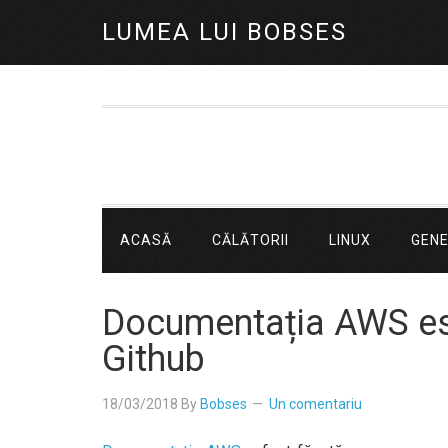
LUMEA LUI BOBSES
ACASĂ
CĂLĂTORII
LINUX
GEN
Documentația AWS es
Github
18/03/2018
By
Bobses
Un comentariu