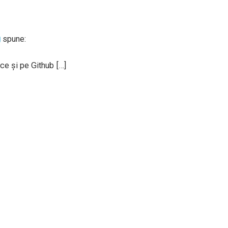
g
spune:
e și pe Github […]