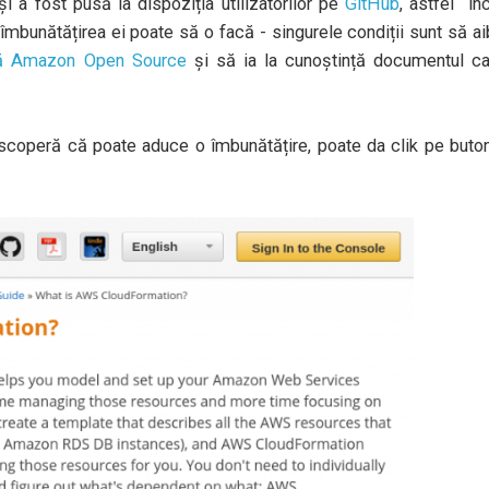
 a fost pusă la dispoziția utilizatorilor pe
GitHub
, astfel în
îmbunătățirea ei poate să o facă - singurele condiții sunt să a
tă Amazon Open Source
și să ia la cunoștință documentul ca
coperă că poate aduce o îmbunătățire, poate da clik pe buton