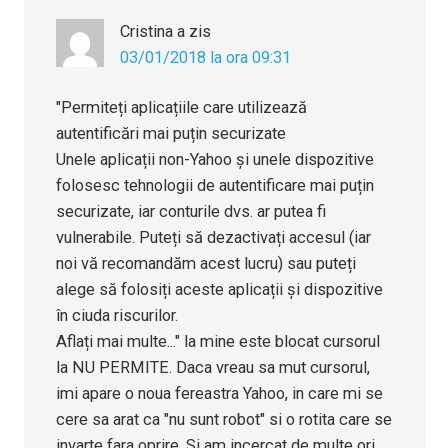
Cristina
a zis
03/01/2018 la ora 09:31
"Permiteți aplicațiile care utilizează
autentificări mai puțin securizate
Unele aplicații non-Yahoo și unele dispozitive
folosesc tehnologii de autentificare mai puțin
securizate, iar conturile dvs. ar putea fi
vulnerabile. Puteți să dezactivați accesul (iar
noi vă recomandăm acest lucru) sau puteți
alege să folosiți aceste aplicații și dispozitive
în ciuda riscurilor.
Aflați mai multe..." la mine este blocat cursorul
la NU PERMITE. Daca vreau sa mut cursorul,
imi apare o noua fereastra Yahoo, in care mi se
cere sa arat ca "nu sunt robot" si o rotita care se
invarte fara oprire. Si am incercat de multe ori,