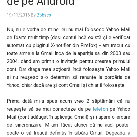
de pe Android
19/11/2016
By
Bobses
Nu, nu e vorba de mine: eu nu mai folosesc Yahoo Mail
de foarte mult timp (deși contul încă există și e verificat
automat cu pluginul X-notifier din Firefox) - am trecut cu
toate armele la Gmail încă de la apariția sa, din 2003 sau
2004, când am primit o invitație pentru crearea primului
cont. Dar draga mea soțioară încă folosește Yahoo Mail
și nu reușesc s-o determin să renunțe la porcăria de
Yahoo, chiar dacă are și cont Gmail și chiar îl folosește.
Prima dată mi-a spus acum vreo 2 săptămâni că nu
reușește să se mai conecteze de pe
telefon
pe Yahoo
Mail (cont adăugat în aplicația Gmail) și-i apare o eroare
de sincronizare. M-am făcut atunci că nu aud, poate-
poate o să treacă definitiv în tabăra Gmail. Degeaba: a