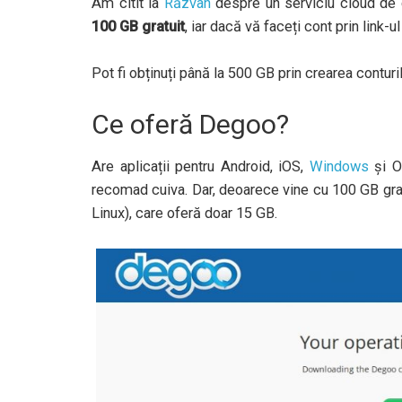
Am citit la
Răzvan
despre un serviciu cloud de 
100 GB gratuit
, iar dacă vă faceți cont prin link-u
Pot fi obținuți până la 500 GB prin crearea conturil
Ce oferă Degoo?
Are aplicații pentru Android, iOS,
Windows
și O
recomad cuiva. Dar, deoarece vine cu 100 GB gratui
Linux), care oferă doar 15 GB.