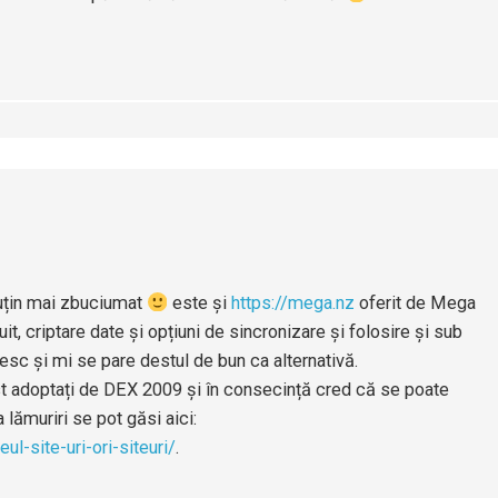
 puțin mai zbuciumat
este și
https://mega.nz
oferit de Mega
t, criptare date și opțiuni de sincronizare și folosire și sub
esc și mi se pare destul de bun ca alternativă.
fost adoptați de DEX 2009 și în consecință cred că se poate
va lămuriri se pot găsi aici:
ul-site-uri-ori-siteuri/
.