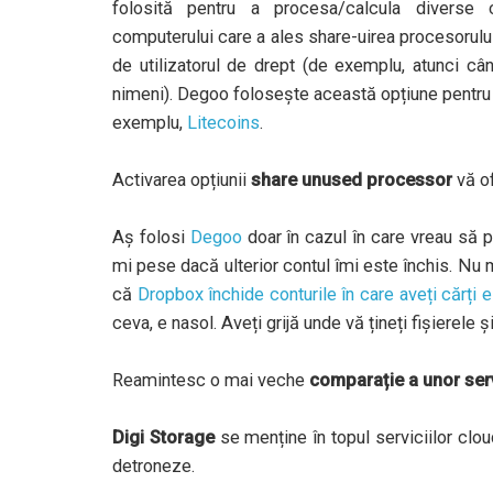
folosită pentru a procesa/calcula diverse 
computerului care a ales share-uirea procesorului
de utilizatorul de drept (de exemplu, atunci câ
nimeni). Degoo folosește această opțiune pentru 
exemplu,
Litecoins
.
Activarea opțiunii
share unused processor
vă of
Aș folosi
Degoo
doar în cazul în care vreau să p
mi pese dacă ulterior contul îmi este închis. Nu mi
că
Dropbox închide conturile în care aveți cărți e
ceva, e nasol. Aveți grijă unde vă țineți fișierele 
Reamintesc o mai veche
comparație a unor serv
Digi Storage
se menține în topul serviciilor cl
detroneze.