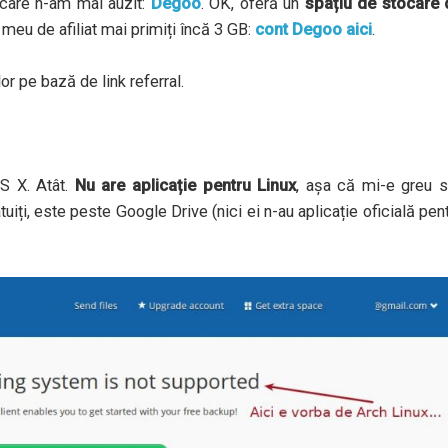
care n-am mai auzit:
Degoo
. OK, oferă un
spațiu de stocare 
l meu de afiliat mai primiți încă 3 GB:
cont Degoo aici
.
or pe bază de link referral.
S X. Atât.
Nu are aplicație pentru Linux
, așa că mi-e greu s
ți, este peste Google Drive (nici ei n-au aplicație oficială pen