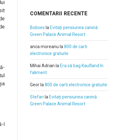
ui
sit
COMENTARII RECENTE
 de
 de
Bobses
la
Evitați pensiunea canină
Green Palace Animal Resort
anca moreanu
la
800 de carti
electronice gratuite
Mihai Adrian
la
Era să bag Kaufland în
să-
faliment
tul
așa
Geor
la
800 de carti electronice gratuite
Stefan
la
Evitați pensiunea canină
Green Palace Animal Resort
ă-l