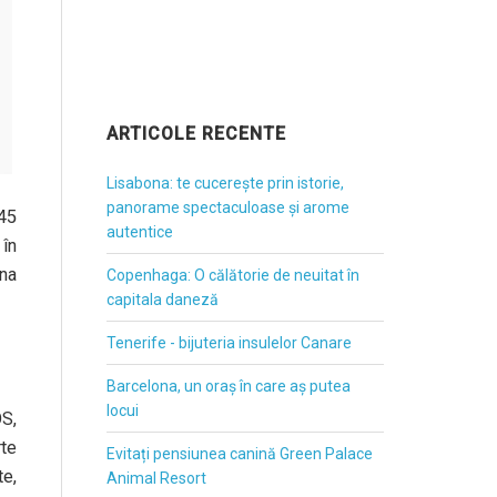
ARTICOLE RECENTE
Lisabona: te cucerește prin istorie,
panorame spectaculoase și arome
45
autentice
în
mna
Copenhaga: O călătorie de neuitat în
capitala daneză
Tenerife - bijuteria insulelor Canare
Barcelona, un oraș în care aș putea
locui
OS,
rte
Evitați pensiunea canină Green Palace
te,
Animal Resort