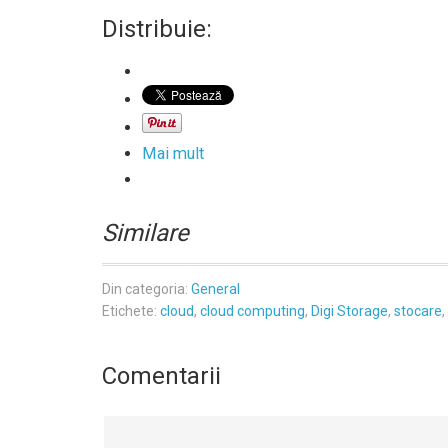
Distribuie:
Mai mult
Similare
Din categoria:
General
Etichete:
cloud
,
cloud computing
,
Digi Storage
,
stocare
,
Comentarii