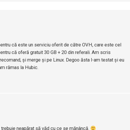
ntru că este un serviciu oferit de către OVH, care este cel
entru că oferă gratuit 30 GB + 20 din referali. Am scris
 îl recomand, și merge și pe Linux. Degoo ăsta l-am testat și eu
 am rămas la Hubic.
ă trebuie neapărat să văd cu ce se mănâncă.