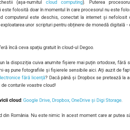
chestii (așa-numitul
cloud computing
). Puterea procesorul
 este folosită doar în momentul în care procesorul nu este folo
nd computerul este deschis, conectat la internet și nefolosit
exploatarea unor scripturi pentru obținere de monedă digitală -
eră încă ceva spațiu gratuit în cloud-ul Degoo.
un la dispoziția cuiva anumite fișiere mai puțin ortodoxe, fără 
-aș pune fotografiile și fișierele sensibile aici. Ați auzit de fap
lectronice fără licență
? Dacă până și Dropbox se pretează la 
și de conturile voastre cloud!
icii cloud
:
Google Drive, Dropbox, OneDrive și Digi Storage
.
oud din România. Nu este nimic în acest moment care ar putea s