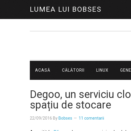
LUMEA LUI BOBSES
ACASĂ
CĂLĂTORII
LINUX
GEN
Degoo, un serviciu cl
spațiu de stocare
22/09/2016
By
Bobses
11 comentarii