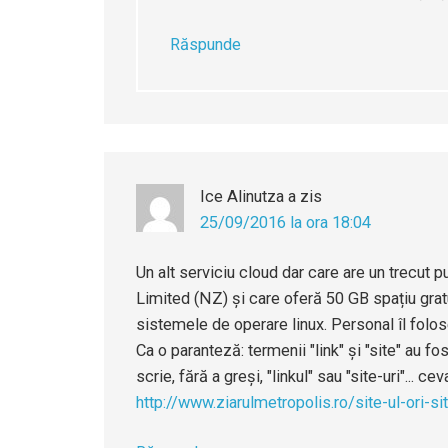
Răspunde
Ice Alinutza
a zis
25/09/2016 la ora 18:04
Un alt serviciu cloud dar care are un trecut
Limited (NZ) și care oferă 50 GB spațiu gratui
sistemele de operare linux. Personal îl folos
Ca o paranteză: termenii "link" și "site" au 
scrie, fără a greși, "linkul" sau "site-uri"... ce
http://www.ziarulmetropolis.ro/site-ul-ori-site