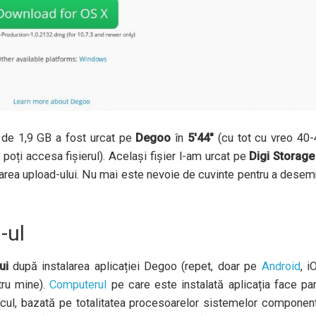
p de 1,9 GB a fost urcat pe
Degoo
în
5'44"
(cu tot cu vreo 40-
oți accesa fișierul). Același fișier l-am urcat pe
Digi Storage
izarea upload-ului. Nu mai este nevoie de cuvinte pentru a dese
-ul
ui
după instalarea aplicației Degoo (repet, doar pe
Android
, i
tru mine).
Computerul
pe care este instalată aplicația face pa
lcul, bazată pe totalitatea procesoarelor sistemelor componen