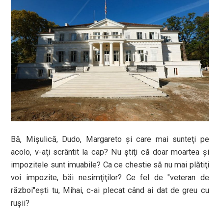
Bă, Mişulică, Dudo, Margareto şi care mai sunteţi pe
acolo, v-aţi scrântit la cap? Nu ştiţi că doar moartea şi
impozitele sunt imuabile? Ca ce chestie să nu mai plătiţi
voi impozite, băi nesimţiţilor? Ce fel de "veteran de
război"eşti tu, Mihai, c-ai plecat când ai dat de greu cu
ruşii?