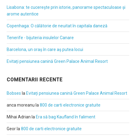
Lisabona: te cucerește prin istorie, panorame spectaculoase și
arome autentice
Copenhaga: O călătorie de neuitat în capitala daneză
Tenerife - bijuteria insulelor Canare
Barcelona, un oraș în care aș putea locui
Evitați pensiunea canină Green Palace Animal Resort
COMENTARII RECENTE
Bobses
la
Evitați pensiunea canină Green Palace Animal Resort
anca moreanu
la
800 de carti electronice gratuite
Mihai Adrian
la
Era să bag Kaufland în faliment
Geor
la
800 de carti electronice gratuite