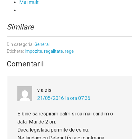
Mai mult
Similare
Din categoria:
General
Etichete:
impozite
,
regalitate
,
rege
Comentarii
v
a zis
21/05/2016 la ora 07:36
E bine sa respiram calm si sa mai gandim o
data. Mai de 2 ori.
Daca legislatia permite de ce nu.
Ne laudam cu Pelesul (si aici o intreaga