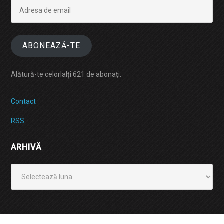
Adresa
de
email
ABONEAZĂ-TE
Alătură-te celorlalți 621 de abonați.
Contact
RSS
ARHIVĂ
Arhivă