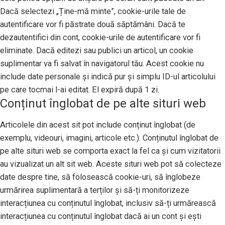
Dacă selectezi „Ține-mă minte”, cookie-urile tale de
autentificare vor fi păstrate două săptămâni. Dacă te
dezautentifici din cont, cookie-urile de autentificare vor fi
eliminate. Dacă editezi sau publici un articol, un cookie
suplimentar va fi salvat în navigatorul tău. Acest cookie nu
include date personale și indică pur și simplu ID-ul articolului
pe care tocmai l-ai editat. El expiră după 1 zi.
Conținut înglobat de pe alte situri web
Articolele din acest sit pot include conținut înglobat (de
exemplu, videouri, imagini, articole etc.). Conținutul înglobat de
pe alte situri web se comporta exact la fel ca și cum vizitatorii
au vizualizat un alt sit web. Aceste situri web pot să colecteze
date despre tine, să folosească cookie-uri, să înglobeze
urmărirea suplimentară a terților și să-ți monitorizeze
interacțiunea cu conținutul înglobat, inclusiv să-ți urmărească
interacțiunea cu conținutul înglobat dacă ai un cont și ești