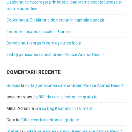
Lisabona: te cucerește prin istorie, panorame spectaculoase și
arome autentice
Copenhaga: O călătorie de neuitat în capitala daneză
Tenerife - bijuteria insulelor Canare
Barcelona, un oraș în care aș putea locui
Evitați pensiunea canină Green Palace Animal Resort
COMENTARII RECENTE
Bobses
la
Evitați pensiunea canină Green Palace Animal Resort
anca moreanu
la
800 de carti electronice gratuite
Mihai Adrian
la
Era să bag Kaufland în faliment
Geor
la
800 de carti electronice gratuite
Stefan
la
Evitați pensiunea canină Green Palace Animal Resort