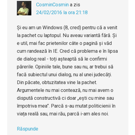
CosminCosmin
a zis
24/02/2016 la ora 21:18
Și eu am un Windows (8, cred) pentru că a venit
la pachet cu laptopul. Nu aveau variantă fără. Și
e util, mai fac prietenilor câte o pagină și văd
cum randează în IE. Cred că problema e în lipsa
de dialog real - toți așteaptă să le confirmi
părerile. Opiniile tale, bune sau nu, ar trebui să
facă subiectul unui dialog, nu al unei judecăți.
Din păcate, obtuzitatea vine la pachet.
Argumentele nu mai contează, nu mai avem o
dispută constructivă ci doar „ești cu mine sau
împotriva mea”. Parcă s-au mutat politicienii în
viața reală sau, mai rău, parcă i-am ales noi.
Răspunde