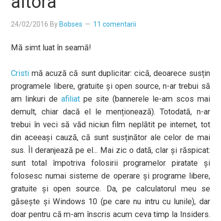
altora
24/02/2016
By
Bobses
11 comentarii
Mă simt luat în seamă!
Cristi
mă acuză că sunt duplicitar: cică, deoarece susțin
programele libere, gratuite și open source, n-ar trebui să
am linkuri de
afiliat
pe site (bannerele le-am scos mai
demult, chiar dacă el le menționează). Totodată, n-ar
trebui în veci să văd niciun film neplătit pe internet, tot
din aceeași cauză, că sunt susținător ale celor de mai
sus. Îl deranjează pe el... Mai zic o dată, clar și răspicat:
sunt total împotriva folosirii programelor piratate și
folosesc numai sisteme de operare și programe libere,
gratuite și open source. Da, pe calculatorul meu se
găsește și Windows 10 (pe care nu intru cu lunile), dar
doar pentru că m-am înscris acum ceva timp la Insiders.