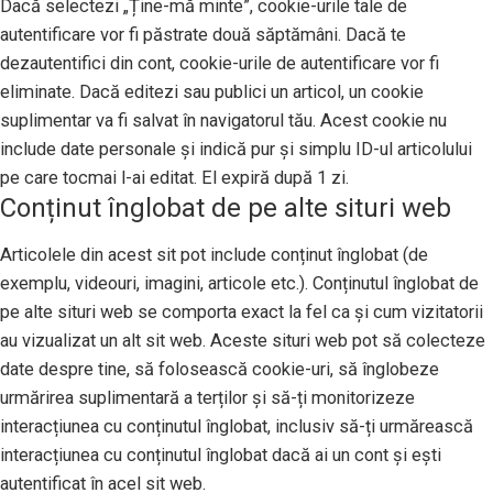
Dacă selectezi „Ține-mă minte”, cookie-urile tale de
autentificare vor fi păstrate două săptămâni. Dacă te
dezautentifici din cont, cookie-urile de autentificare vor fi
eliminate. Dacă editezi sau publici un articol, un cookie
suplimentar va fi salvat în navigatorul tău. Acest cookie nu
include date personale și indică pur și simplu ID-ul articolului
pe care tocmai l-ai editat. El expiră după 1 zi.
Conținut înglobat de pe alte situri web
Articolele din acest sit pot include conținut înglobat (de
exemplu, videouri, imagini, articole etc.). Conținutul înglobat de
pe alte situri web se comporta exact la fel ca și cum vizitatorii
au vizualizat un alt sit web. Aceste situri web pot să colecteze
date despre tine, să folosească cookie-uri, să înglobeze
urmărirea suplimentară a terților și să-ți monitorizeze
interacțiunea cu conținutul înglobat, inclusiv să-ți urmărească
interacțiunea cu conținutul înglobat dacă ai un cont și ești
autentificat în acel sit web.