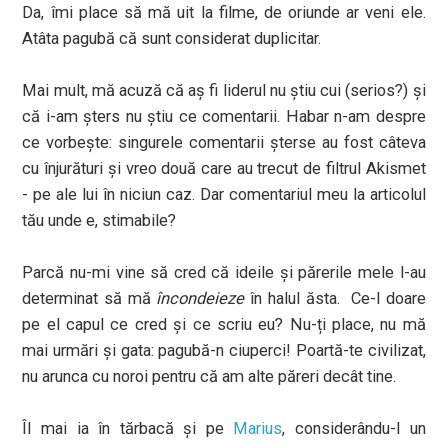
Da, îmi place să mă uit la filme, de oriunde ar veni ele.
Atâta pagubă că sunt considerat duplicitar.
Mai mult, mă acuză că aș fi liderul nu știu cui (serios?) și
că i-am șters nu știu ce comentarii. Habar n-am despre
ce vorbește: singurele comentarii șterse au fost câteva
cu înjurături și vreo două care au trecut de filtrul Akismet
- pe ale lui în niciun caz. Dar comentariul meu la articolul
tău unde e, stimabile?
Parcă nu-mi vine să cred că ideile și părerile mele l-au
determinat să mă
încondeieze
în halul ăsta. Ce-l doare
pe el capul ce cred și ce scriu eu? Nu-ți place, nu mă
mai urmări și gata: pagubă-n ciuperci! Poartă-te civilizat,
nu arunca cu noroi pentru că am alte păreri decât tine.
Îl mai ia în tărbacă și pe
Marius
, considerându-l un