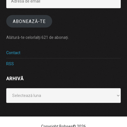
de
email
ABONEAZĂ-TE
Alătură-te celorlalți 621 de abonați.
Contact
RSS
ARHIVĂ
Arhivă
Copyright Bobses© 2026