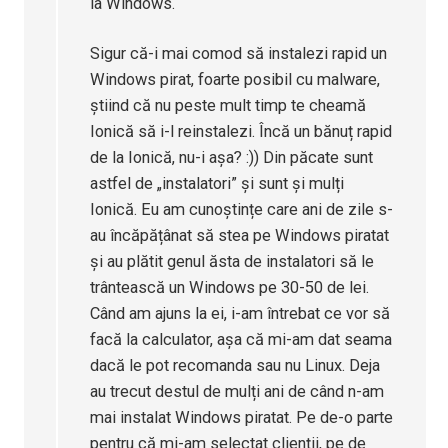
la Windows.
Sigur că-i mai comod să instalezi rapid un
Windows pirat, foarte posibil cu malware,
știind că nu peste mult timp te cheamă
Ionică să i-l reinstalezi. Încă un bănuț rapid
de la Ionică, nu-i așa? :)) Din păcate sunt
astfel de „instalatori” și sunt și mulți
Ionică. Eu am cunoștințe care ani de zile s-
au încăpățânat să stea pe Windows piratat
și au plătit genul ăsta de instalatori să le
trântească un Windows pe 30-50 de lei.
Când am ajuns la ei, i-am întrebat ce vor să
facă la calculator, așa că mi-am dat seama
dacă le pot recomanda sau nu Linux. Deja
au trecut destul de mulți ani de când n-am
mai instalat Windows piratat. Pe de-o parte
pentru că mi-am selectat clienții, pe de