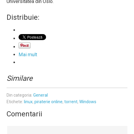
Universitatea din Oslo.
Distribuie:
Mai mult
Similare
Din categoria:
General
Etichete:
linux
,
piraterie online
,
torrent
,
Windows
Comentarii