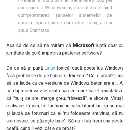
Pirateria a contribuit la menținerea poziției
dominante a Windowsului, efectul direct fiind
compromiterea șanselor sistemelor de
operare open source cum este Linux, a mai
spus Gramstad.
Așa că de ce să ne mirăm că
Microsoft
luptă doar cu
jumătate de gură împotriva pirateriei software?
De ce să-și pună
Linux
Ionică, dacă poate lua Windows
fără probleme de pe huburi și trackere? Ce, e prost? Las'
să se laude cu ce versiune de Windowz beton are el... A,
că după câteva zile caută oameni care să i-l reinstaleze
că "nu-ș ce are, merge greu, frânează", e altceva. Viruși,
malware, troieni, tot tacâmul în calculatorul lui... și se mai
și laudă pe forumuri că el "nu folosește antivirus, că nu
are nevoie, se păzește bine". Să nu-i
fuți
freci una peste
ceafă, când îl vezi cât e de prost?