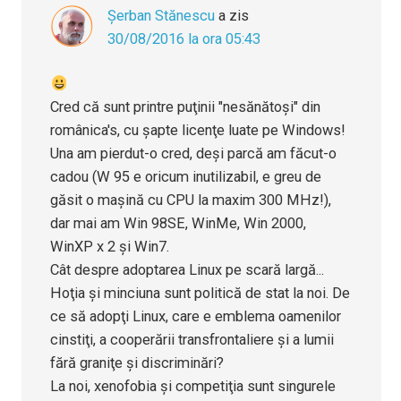
Şerban Stănescu
a zis
30/08/2016 la ora 05:43
Cred că sunt printre puţinii "nesănătoşi" din
românica's, cu şapte licenţe luate pe Windows!
Una am pierdut-o cred, deşi parcă am făcut-o
cadou (W 95 e oricum inutilizabil, e greu de
găsit o maşină cu CPU la maxim 300 MHz!),
dar mai am Win 98SE, WinMe, Win 2000,
WinXP x 2 şi Win7.
Cât despre adoptarea Linux pe scară largă...
Hoţia şi minciuna sunt politică de stat la noi. De
ce să adopţi Linux, care e emblema oamenilor
cinstiţi, a cooperării transfrontaliere şi a lumii
fără graniţe şi discriminări?
La noi, xenofobia şi competiţia sunt singurele