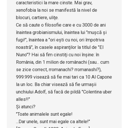
caracteristici la mare cinste. Mai grav,
xenofobia la noi se manifestă la nivel de
blocuri, cartiere, uliţe.
Ce să caute o filosofie care e cu 3000 de ani
înaintea grobianismului, înaintea lui "muşcă şi
fugi!", înaintea a "ori eşti cu noi, ori împotriva
noastră", în casele aspiranţilor la titlul de "El
Nuno"? Hai să fim cinstiţi cu noi înşine: în
România, din 1 milion de românachi (sau... cum
se zice correct, rromanachi? rromanashi?),
999.999 visează să fie mai tari ca 10 Al Capone
la un loc. Ba chiar visează să fie urmaşii
unchiului Adolf, să facă de pildă "Colentina uber
alles!!"
Şi atunci?
"Toate animalele sunt egale!
...Dar unele, sunt mai egale ca altele!"