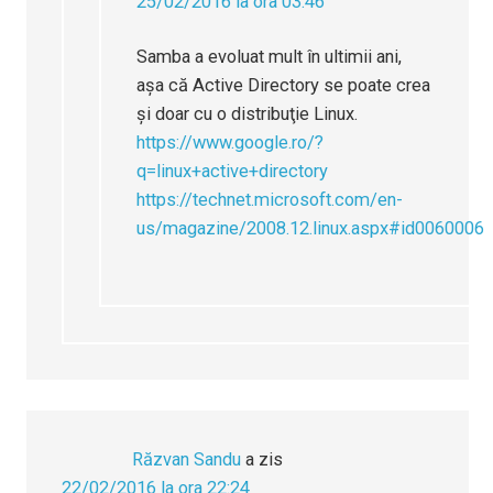
25/02/2016 la ora 03:46
Samba a evoluat mult în ultimii ani,
aşa că Active Directory se poate crea
şi doar cu o distribuţie Linux.
https://www.google.ro/?
q=linux+active+directory
https://technet.microsoft.com/en-
us/magazine/2008.12.linux.aspx#id0060006
Răzvan Sandu
a zis
22/02/2016 la ora 22:24