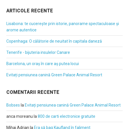
ARTICOLE RECENTE
Lisabona: te cucerește prin istorie, panorame spectaculoase și
arome autentice
Copenhaga: O călătorie de neuitat în capitala daneză
Tenerife - bijuteria insulelor Canare
Barcelona, un oraș în care aș putea locui
Evitați pensiunea canină Green Palace Animal Resort
COMENTARII RECENTE
Bobses
la
Evitați pensiunea canină Green Palace Animal Resort
anca moreanu
la
800 de carti electronice gratuite
Mihai Adrian
la
Era să bag Kaufland în faliment