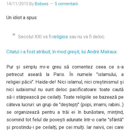
14/11/2015
By
Bobses
5 comentarii
Un idiot a spus:
Secolul XXI va fi
religios
sau nu va fi deloc.
Citatul i-a fost atribuit, în mod greșit, lui André Malraux
.
Pur și simplu mi-e greu să comentez ceea ce s-a
petrecut aseară la Paris. În numele "islamului, a
religiei păcii". Haida-de! Nici islamul, nici creștinismul și
nici iudaismul nu sunt deloc pacificatoare: toate caută
să-i stârpească pe ceilalți. Toate religiile se bazează pe
câteva lucruri: un grup de "deștepți" (popi, imami, rabini...)
se organizează pentru a trăi ei în bunăstare, mințind,
scornind tot felul de povești adunate într-o carte "sfântă"
și prostindu-i pe ceilalți, pe cei mulți. Iar naivii, cei care