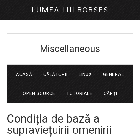
LUMEA LUI BOBSES
Miscellaneous
ACASĂ
CĂLĂTORII
LINUX
GENERAL
OPEN SOURCE
TUTORIALE
CĂRŢI
Condiția de bază a
supraviețuirii omenirii