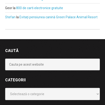
Geor
la
800 de carti electronice gratuite
Stefan
la
Evitați pensiunea canină Green Palace Animal Resort
CAUTĂ
CATEGORII
Categorii