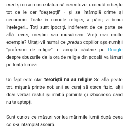
cred și nu au curiozitatea să cerceteze, execută orbește
tot ce le cer "deștepții" - și se întâmplă crime și
nenorociri. Toate în numele religiei, a păcii, a bunei
înțelegeri... Toți sunt ipocriți, indiferent de ce parte se
află: evrei, creștini sau musulmani. Vreți mai multe
exemple? Uitați-vă numai ce
predau
copiilor așa-numiții
"profesori de religie": o simplă căutare pe
Google
despre abuzurile de la ora de religie din școală va lămuri
pe toată lumea.
Un fapt este clar:
teroriștii nu au religie
! Se află peste
tot, mișună printre noi: unii au curaj să atace fizic, alții
doar verbal, restul își inhibă pornirile și izbucnesc când
nu te aștepți.
Sunt curios ce măsuri vor lua mărimile lumii după ceea
ce s-a întâmplat aseară.