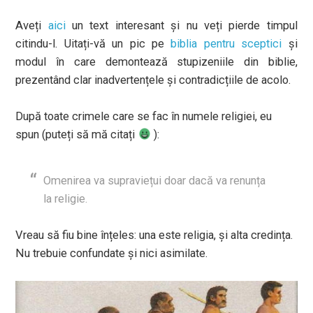
Aveți
aici
un text interesant și nu veți pierde timpul
citindu-l. Uitați-vă un pic pe
biblia pentru sceptici
și
modul în care demontează stupizeniile din biblie,
prezentând clar inadvertențele și contradicțiile de acolo.
După toate crimele care se fac în numele religiei, eu
spun (puteți să mă citați
):
Omenirea va supraviețui doar dacă va renunța
la religie.
Vreau să fiu bine înțeles: una este religia, și alta credința.
Nu trebuie confundate și nici asimilate.