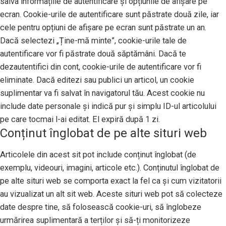
salva informațiile de autentificare și opțiunile de afișare pe
ecran. Cookie-urile de autentificare sunt păstrate două zile, iar
cele pentru opțiuni de afișare pe ecran sunt păstrate un an.
Dacă selectezi „Ține-mă minte”, cookie-urile tale de
autentificare vor fi păstrate două săptămâni. Dacă te
dezautentifici din cont, cookie-urile de autentificare vor fi
eliminate. Dacă editezi sau publici un articol, un cookie
suplimentar va fi salvat în navigatorul tău. Acest cookie nu
include date personale și indică pur și simplu ID-ul articolului
pe care tocmai l-ai editat. El expiră după 1 zi.
Conținut înglobat de pe alte situri web
Articolele din acest sit pot include conținut înglobat (de
exemplu, videouri, imagini, articole etc.). Conținutul înglobat de
pe alte situri web se comporta exact la fel ca și cum vizitatorii
au vizualizat un alt sit web. Aceste situri web pot să colecteze
date despre tine, să folosească cookie-uri, să înglobeze
urmărirea suplimentară a terților și să-ți monitorizeze