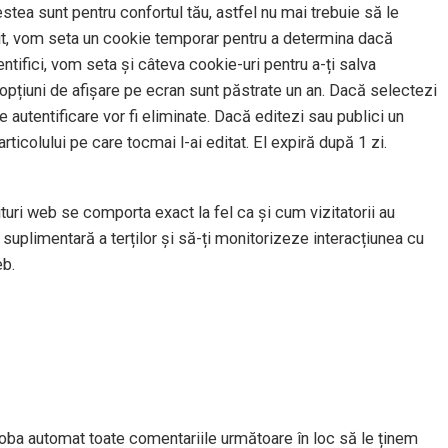
stea sunt pentru confortul tău, astfel nu mai trebuie să le
t sit, vom seta un cookie temporar pentru a determina dacă
tifici, vom seta și câteva cookie-uri pentru a-ți salva
u opțiuni de afișare pe ecran sunt păstrate un an. Dacă selectezi
 autentificare vor fi eliminate. Dacă editezi sau publici un
rticolului pe care tocmai l-ai editat. El expiră după 1 zi.
situri web se comporta exact la fel ca și cum vizitatorii au
suplimentară a terților și să-ți monitorizeze interacțiunea cu
eb.
oba automat toate comentariile următoare în loc să le ținem