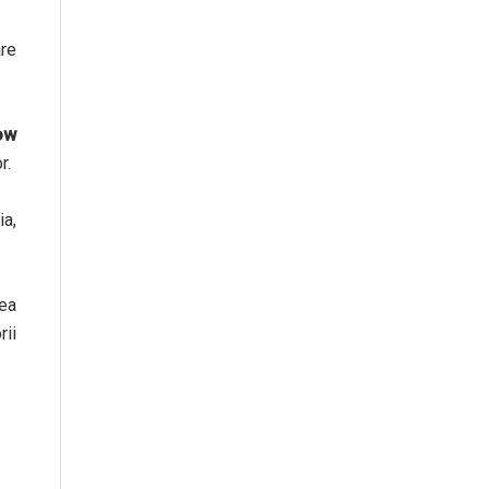
are
ow
r.
ia,
ea
rii