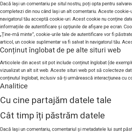
Dacă lași un comentariu pe situl nostru, poți opta pentru salvarea
completezi din nou când lași un alt comentariu. Aceste cookie-uri
navigatorul tău acceptă cookie-uri. Acest cookie nu conține date 
informațiile de autentificare și opțiunile de afișare pe ecran. Co
„Ține-mă minte”, cookie-urile tale de autentificare vor fi păstrat
articol, un cookie suplimentar va fi salvat în navigatorul tău. Ace
Conținut înglobat de pe alte situri web
Articolele din acest sit pot include conținut înglobat (de exemplu,
vizualizat un alt sit web. Aceste situri web pot să colecteze da
conținutul înglobat, inclusiv să-ți urmărească interacțiunea cu con
Analitice
Cu cine partajăm datele tale
Cât timp îți păstrăm datele
Dacă lași un comentariu, comentariul și metadatele lui sunt pă