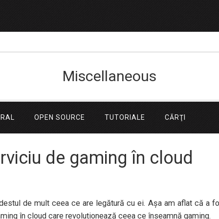
Miscellaneous
ERAL
OPEN SOURCE
TUTORIALE
CĂRŢI
rviciu de gaming în cloud
destul de mult ceea ce are legătură cu ei. Așa am aflat că a f
gaming în cloud care revoluționează ceea ce înseamnă gaming.