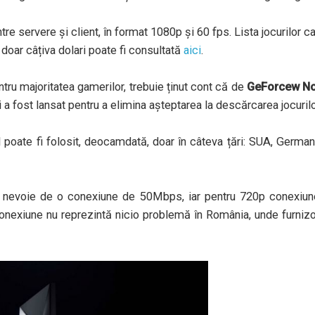
tre servere și client, în format 1080p și 60 fps. Lista jocurilor c
 doar câțiva dolari poate fi consultată
aici
.
tru majoritatea gamerilor, trebuie ținut cont că de
GeForcew N
 a fost lansat pentru a elimina așteptarea la descărcarea jocurilo
 poate fi folosit, deocamdată, doar în câteva țări: SUA, German
 nevoie de o conexiune de 50Mbps, iar pentru 720p conexiun
nexiune nu reprezintă nicio problemă în România, unde furnizo