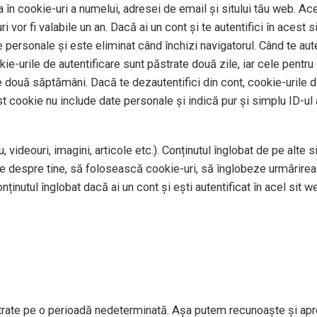
 în cookie-uri a numelui, adresei de email și sitului tău web. Ace
 vor fi valabile un an. Dacă ai un cont și te autentifici în aces
personale și este eliminat când închizi navigatorul. Când te auten
okie-urile de autentificare sunt păstrate două zile, iar cele pentr
e două săptămâni. Dacă te dezautentifici din cont, cookie-urile de
st cookie nu include date personale și indică pur și simplu ID-ul a
 videouri, imagini, articole etc.). Conținutul înglobat de pe alte 
te despre tine, să folosească cookie-uri, să înglobeze urmărirea 
ținutul înglobat dacă ai un cont și ești autentificat în acel sit w
strate pe o perioadă nedeterminată. Așa putem recunoaște și apr