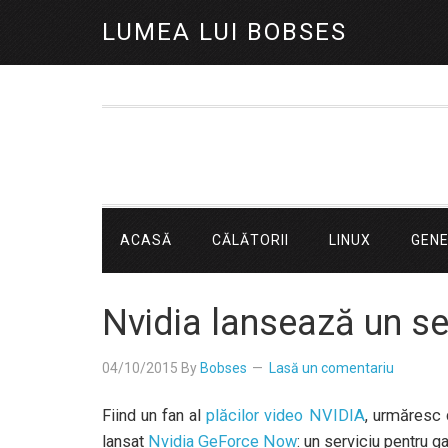
LUMEA LUI BOBSES
ACASĂ
CĂLĂTORII
LINUX
GEN
Nvidia lansează un se
04/10/2015
By
Bobses
Lasă un comentariu
Fiind un fan al
plăcilor video NVIDIA
, urmăresc 
lansat
Nvidia GeForce Now
: un serviciu pentru 