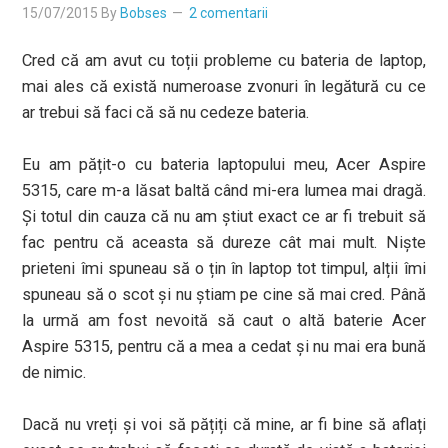
15/07/2015
By
Bobses
2 comentarii
Cred că am avut cu toții probleme cu bateria de laptop,
mai ales că există numeroase zvonuri în legătură cu ce
ar trebui să faci că să nu cedeze bateria.
Eu am pățit-o cu bateria laptopului meu, Acer Aspire
5315, care m-a lăsat baltă când mi-era lumea mai dragă.
Și totul din cauza că nu am știut exact ce ar fi trebuit să
fac pentru că aceasta să dureze cât mai mult. Niște
prieteni îmi spuneau să o țin în laptop tot timpul, alții îmi
spuneau să o scot și nu știam pe cine să mai cred. Până
la urmă am fost nevoită să caut o altă baterie Acer
Aspire 5315, pentru că a mea a cedat și nu mai era bună
de nimic.
Dacă nu vreți și voi să pățiți că mine, ar fi bine să aflați