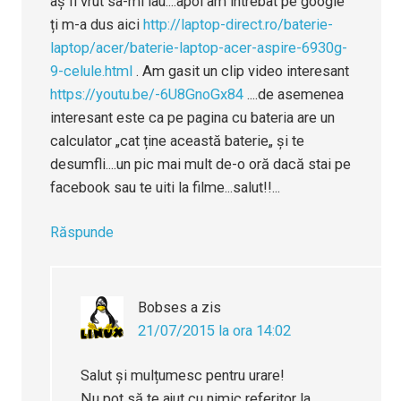
aș fi vrut sa-mi iau....apoi am intrebat pe google
ți m-a dus aici
http://laptop-direct.ro/baterie-
laptop/acer/baterie-laptop-acer-aspire-6930g-
9-celule.html
. Am gasit un clip video interesant
https://youtu.be/-6U8GnoGx84
....de asemenea
interesant este ca pe pagina cu bateria are un
calculator „cat ține această baterie„ și te
desumfli....un pic mai mult de-o oră dacă stai pe
facebook sau te uiti la filme...salut!!...
Răspunde
Bobses
a zis
21/07/2015 la ora 14:02
Salut și mulțumesc pentru urare!
Nu pot să te ajut cu nimic referitor la