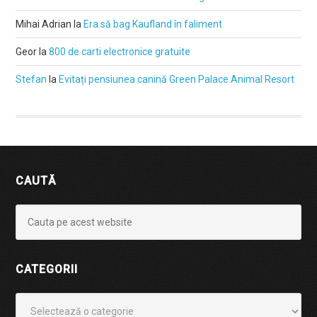
Mihai Adrian
la
Era să bag Kaufland în faliment
Geor
la
800 de carti electronice gratuite
Stefan
la
Evitați pensiunea canină Green Palace Animal Resort
CAUTĂ
CATEGORII
Categorii