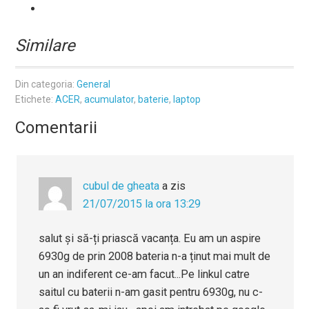
Similare
Din categoria:
General
Etichete:
ACER
,
acumulator
,
baterie
,
laptop
Comentarii
cubul de gheata
a zis
21/07/2015 la ora 13:29
salut și să-ți priască vacanța. Eu am un aspire
6930g de prin 2008 bateria n-a ținut mai mult de
un an indiferent ce-am facut...Pe linkul catre
saitul cu baterii n-am gasit pentru 6930g, nu c-