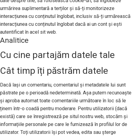
date despre tine, să folosească cookie-uri, să înglobeze
urmărirea suplimentară a terților și să-ți monitorizeze
interacțiunea cu conținutul înglobat, inclusiv să-ți urmărească
interacțiunea cu conținutul înglobat dacă ai un cont și ești
autentificat în acel sit web.
Analitice
Cu cine partajăm datele tale
Cât timp îți păstrăm datele
Dacă lași un comentariu, comentariul și metadatele lui sunt
păstrate pe o perioadă nedeterminată. Așa putem recunoaște
și aproba automat toate comentariile următoare în loc să le
ținem într-o coadă pentru moderare. Pentru utilizatorii (dacă
există) care se înregistrează pe situl nostru web, stocăm și
informațiile personale pe care le furnizează în profilul lor de
utilizator. Toți utilizatorii își pot vedea, edita sau șterge