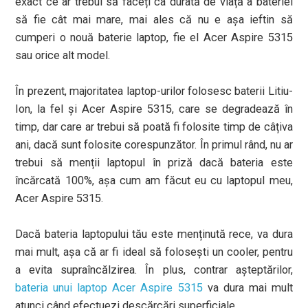
exact ce ar trebui să faceți ca durată de viață a bateriei
să fie cât mai mare, mai ales că nu e așa ieftin să
cumperi o nouă baterie laptop, fie el Acer Aspire 5315
sau orice alt model.
În prezent, majoritatea laptop-urilor folosesc baterii Litiu-
Ion, la fel și Acer Aspire 5315, care se degradează în
timp, dar care ar trebui să poată fi folosite timp de câțiva
ani, dacă sunt folosite corespunzător. În primul rând, nu ar
trebui să menții laptopul în priză dacă bateria este
încărcată 100%, așa cum am făcut eu cu laptopul meu,
Acer Aspire 5315.
Dacă bateria laptopului tău este menținută rece, va dura
mai mult, așa că ar fi ideal să folosești un cooler, pentru
a evita supraîncălzirea. În plus, contrar așteptărilor,
bateria unui laptop Acer Aspire 5315
va dura mai mult
atunci când efectuezi descărcări superficiale.