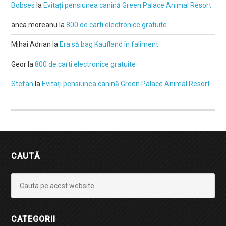
Bobses
la
Evitați pensiunea canină Green Palace Animal Resort
anca moreanu
la
800 de carti electronice gratuite
Mihai Adrian
la
Era să bag Kaufland în faliment
Geor
la
800 de carti electronice gratuite
Stefan
la
Evitați pensiunea canină Green Palace Animal Resort
CAUTĂ
CATEGORII