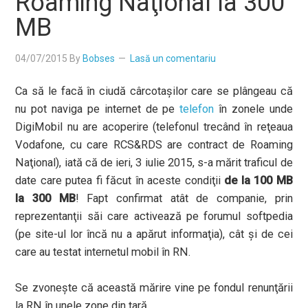
Roaming Naţional la 300
MB
04/07/2015
By
Bobses
Lasă un comentariu
Ca să le facă în ciudă cârcotaşilor care se plângeau că
nu pot naviga pe internet de pe
telefon
în zonele unde
DigiMobil nu are acoperire (telefonul trecând în reţeaua
Vodafone, cu care RCS&RDS are contract de Roaming
Naţional), iată că de ieri, 3 iulie 2015, s-a mărit traficul de
date care putea fi făcut în aceste condiţii
de la 100 MB
la 300 MB
! Fapt confirmat atât de companie, prin
reprezentanţii săi care activează pe forumul softpedia
(pe site-ul lor încă nu a apărut informaţia), cât şi de cei
care au testat internetul mobil în RN.
Se zvoneşte că această mărire vine pe fondul renunţării
la RN în unele zone din ţară.