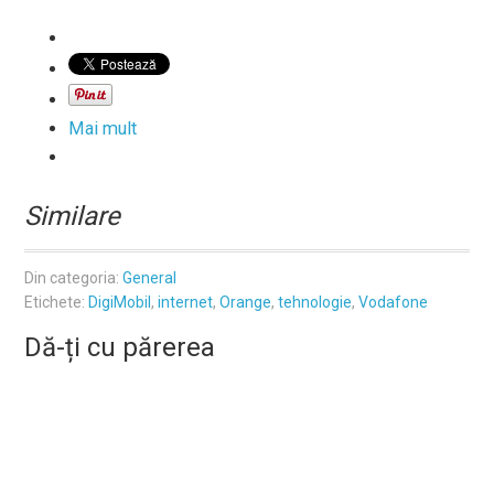
Mai mult
Similare
Din categoria:
General
Etichete:
DigiMobil
,
internet
,
Orange
,
tehnologie
,
Vodafone
Dă-ți cu părerea