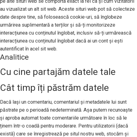
pe alte situri web se comporta exact la fel ca și cum vizitatorii
au vizualizat un alt sit web. Aceste situri web pot să colecteze
date despre tine, să folosească cookie-uri, să înglobeze
urmărirea suplimentară a terților și să-ți monitorizeze
interacțiunea cu conținutul înglobat, inclusiv să-ți urmărească
interacțiunea cu conținutul înglobat dacă ai un cont și ești
autentificat în acel sit web.
Analitice
Cu cine partajăm datele tale
Cât timp îți păstrăm datele
Dacă lași un comentariu, comentariul și metadatele lui sunt
păstrate pe o perioadă nedeterminată. Așa putem recunoaște
și aproba automat toate comentariile următoare în loc să le
ținem într-o coadă pentru moderare. Pentru utilizatorii (dacă
există) care se înregistrează pe situl nostru web, stocăm și