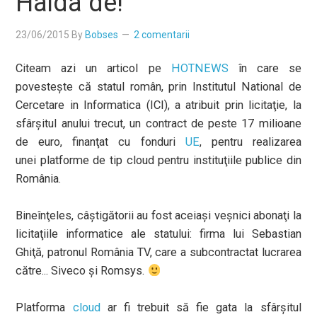
Haida de!
23/06/2015
By
Bobses
2 comentarii
Citeam azi un articol pe
HOTNEWS
în care se
povesteşte că statul român, prin Institutul National de
Cercetare in Informatica (ICI), a atribuit prin licitaţie, la
sfârşitul anului trecut, un contract de peste 17 milioane
de euro, finanţat cu fonduri
UE
, pentru realizarea
unei platforme de tip cloud pentru instituţiile publice din
România.
Bineînţeles, câştigătorii au fost aceiaşi veşnici abonaţi la
licitaţiile informatice ale statului: firma lui Sebastian
Ghiţă, patronul România TV, care a subcontractat lucrarea
către... Siveco şi Romsys.
Platforma
cloud
ar fi trebuit să fie gata la sfârşitul