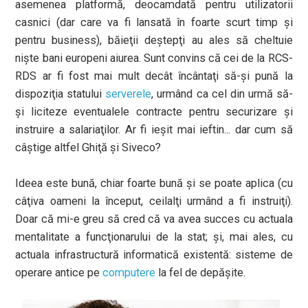
asemenea platformă, deocamdată pentru utilizatorii
casnici (dar care va fi lansată în foarte scurt timp şi
pentru business), băieţii deştepţi au ales să cheltuie
nişte bani europeni aiurea. Sunt convins că cei de la RCS-
RDS ar fi fost mai mult decât încântaţi să-şi pună la
dispoziţia statului
serverele
, urmând ca cel din urmă să-
şi liciteze eventualele contracte pentru securizare şi
instruire a salariaţilor. Ar fi ieşit mai ieftin... dar cum să
câştige altfel Ghiţă şi Siveco?
Ideea este bună, chiar foarte bună şi se poate aplica (cu
câţiva oameni la început, ceilalţi urmând a fi instruiţi).
Doar că mi-e greu să cred că va avea succes cu actuala
mentalitate a funcţionarului de la stat; şi, mai ales, cu
actuala infrastructură informatică existentă: sisteme de
operare antice pe
computere
la fel de depăşite.