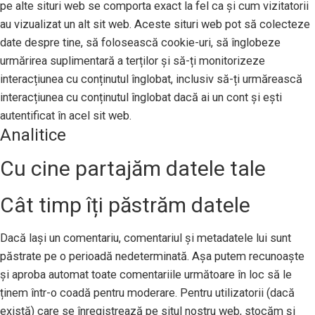
pe alte situri web se comporta exact la fel ca și cum vizitatorii
au vizualizat un alt sit web. Aceste situri web pot să colecteze
date despre tine, să folosească cookie-uri, să înglobeze
urmărirea suplimentară a terților și să-ți monitorizeze
interacțiunea cu conținutul înglobat, inclusiv să-ți urmărească
interacțiunea cu conținutul înglobat dacă ai un cont și ești
autentificat în acel sit web.
Analitice
Cu cine partajăm datele tale
Cât timp îți păstrăm datele
Dacă lași un comentariu, comentariul și metadatele lui sunt
păstrate pe o perioadă nedeterminată. Așa putem recunoaște
și aproba automat toate comentariile următoare în loc să le
ținem într-o coadă pentru moderare. Pentru utilizatorii (dacă
există) care se înregistrează pe situl nostru web, stocăm și