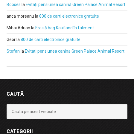
Bobses
la
Evitați pensiunea canină Green Palace Animal Resort
anca moreanu
la
800 de carti electronice gratuite
Mihai Adrian
la
Era să bag Kaufland în faliment
Geor
la
800 de carti electronice gratuite
Stefan
la
Evitați pensiunea canină Green Palace Animal Resort
CAUTĂ
CATEGORII