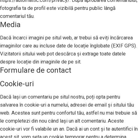
https://automattic.com/privacy/. După aprobarea comentariului,
fotografia ta de profil este vizibilă pentru public lângă
comentariul tău.
Media
Dacă încarci imagini pe situl web, ar trebui să eviți încărcarea
imaginilor care au incluse date de locație înglobate (EXIF GPS).
Vizitatorii sitului web pot descărca și extrage toate datele
despre locație din imaginile de pe sit.
Formulare de contact
Cookie-uri
Dacă lași un comentariu pe situl nostru, poți opta pentru
salvarea în cookie-uri a numelui, adresei de email și sitului tău
web. Acestea sunt pentru confortul tău, astfel nu mai trebuie să
le completezi din nou când lași un alt comentariu. Aceste
cookie-uri vor fi valabile un an. Dacă ai un cont și te autentifici în
acest sit, vom seta un cookie temporar pentru a determina