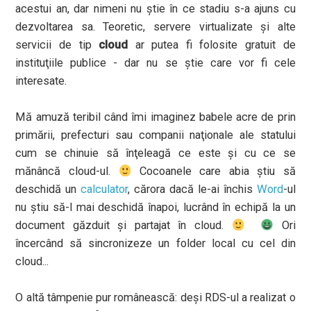
acestui an, dar nimeni nu ştie în ce stadiu s-a ajuns cu
dezvoltarea sa. Teoretic, servere virtualizate şi alte
servicii de tip
cloud
ar putea fi folosite gratuit de
instituţiile publice - dar nu se ştie care vor fi cele
interesate.
Mă amuză teribil când îmi imaginez babele acre de prin
primării, prefecturi sau companii naţionale ale statului
cum se chinuie să înţeleagă ce este şi cu ce se
mănâncă cloud-ul.
Cocoanele care abia ştiu să
deschidă un
calculator
, cărora dacă le-ai închis
Word
-ul
nu ştiu să-l mai deschidă înapoi, lucrând în echipă la un
document găzduit şi partajat în cloud.
Ori
încercând să sincronizeze un folder local cu cel din
cloud...
O altă tâmpenie pur românească: deşi RDS-ul a realizat o