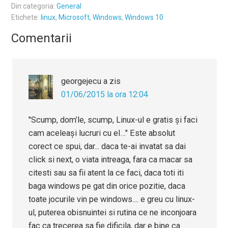
Din categoria:
General
Etichete:
linux
,
Microsoft
,
Windows
,
Windows 10
Comentarii
georgejecu
a zis
01/06/2015 la ora 12:04
"Scump, dom’le, scump, Linux-ul e gratis şi faci
cam aceleaşi lucruri cu el…" Este absolut
corect ce spui, dar... daca te-ai invatat sa dai
click si next, o viata intreaga, fara ca macar sa
citesti sau sa fii atent la ce faci, daca toti iti
baga windows pe gat din orice pozitie, daca
toate jocurile vin pe windows.... e greu cu linux-
ul, puterea obisnuintei si rutina ce ne inconjoara
fac ca trecerea sa fie dificila, dar e bine ca