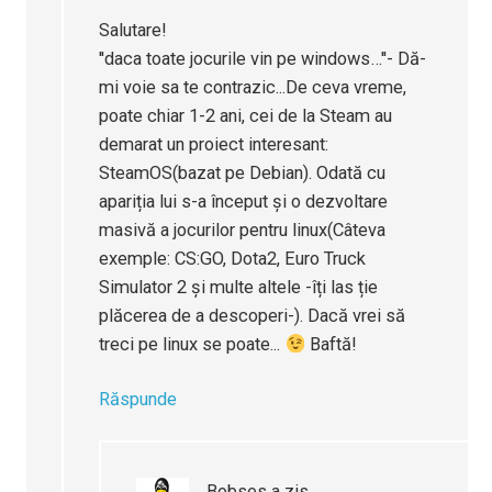
Salutare!
''daca toate jocurile vin pe windows…''- Dă-
mi voie sa te contrazic...De ceva vreme,
poate chiar 1-2 ani, cei de la Steam au
demarat un proiect interesant:
SteamOS(bazat pe Debian). Odată cu
apariția lui s-a început și o dezvoltare
masivă a jocurilor pentru linux(Câteva
exemple: CS:GO, Dota2, Euro Truck
Simulator 2 și multe altele -îți las ție
plăcerea de a descoperi-). Dacă vrei să
treci pe linux se poate...
Baftă!
Răspunde
Bobses
a zis