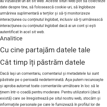
au vizualizat un alt sit web. Aceste situri web pot să colecteze
date despre tine, să folosească cookie-uri, să înglobeze
urmărirea suplimentară a terților și să-ți monitorizeze
interacțiunea cu conținutul înglobat, inclusiv să-ți urmărească
interacțiunea cu conținutul înglobat dacă ai un cont și ești
autentificat în acel sit web.
Analitice
Cu cine partajăm datele tale
Cât timp îți păstrăm datele
Dacă lași un comentariu, comentariul și metadatele lui sunt
păstrate pe o perioadă nedeterminată. Așa putem recunoaște
și aproba automat toate comentariile următoare în loc să le
ținem într-o coadă pentru moderare. Pentru utilizatorii (dacă
există) care se înregistrează pe situl nostru web, stocăm și
informațiile personale pe care le furnizează în profilul lor de