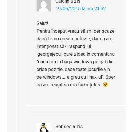
Catalin
a zis
19/06/2015 la ora 21:52
Salut!
Pentru început vreau să-mi cer scuze
dacă ți-am creat confuzie, dar eu am
intenționat să-i raspund lui
'georgejecu', care zicea în comentariu:
"daca toti iti baga windows pe gat din
orice pozitie, daca toate jocurile vin
pe windows…. e greu cu linux-ul". Sper
că am reușit să mă fac înțeles.
Bobses
a zis