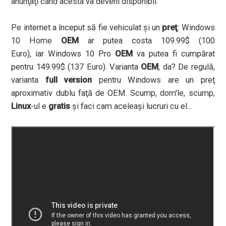
anunţaţi când acesta va deveni disponibil.
Pe internet a început să fie vehiculat şi un
preţ
: Windows
10 Home
OEM
ar putea costa 109.99$ (100
Euro), iar Windows 10 Pro
OEM
va putea fi cumpărat
pentru 149.99$ (137 Euro). Varianta
OEM
, da? De regulă,
varianta
full version
pentru Windows are un preţ
aproximativ dublu faţă de OEM. Scump, dom'le, scump,
Linux
-ul e
gratis
şi faci cam aceleaşi lucruri cu el...