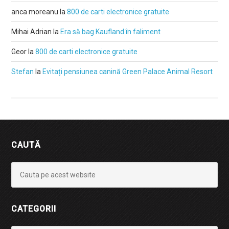
anca moreanu
la
800 de carti electronice gratuite
Mihai Adrian
la
Era să bag Kaufland în faliment
Geor
la
800 de carti electronice gratuite
Stefan
la
Evitați pensiunea canină Green Palace Animal Resort
CAUTĂ
CATEGORII